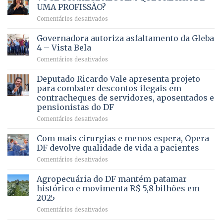
UMA PROFISSÃO?
em
Comentários desativados
VOCÊ
CONHECE
Governadora autoriza asfaltamento da Gleba
ALGUÉM
4 – Vista Bela
QUE
em
Comentários desativados
PRECISA
Governadora
DE
autoriza
Deputado Ricardo Vale apresenta projeto
UMA
asfaltamento
PROFISSÃO?
para combater descontos ilegais em
da
contracheques de servidores, aposentados e
Gleba
pensionistas do DF
4
–
em
Comentários desativados
Vista
Deputado
Bela
Ricardo
Com mais cirurgias e menos espera, Opera
Vale
DF devolve qualidade de vida a pacientes
apresenta
em
Comentários desativados
projeto
Com
para
mais
Agropecuária do DF mantém patamar
combater
cirurgias
descontos
histórico e movimenta R$ 5,8 bilhões em
e
ilegais
2025
menos
em
em
Comentários desativados
espera,
contracheques
Agropecuária
Opera
de