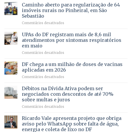
apoiado
Caminho aberto para regularização de 64
lançamento
pela
de
imóveis rurais no Pinheiral, em São
FAPDF
pré-
Sebastião
fortalece
candidatura
em
Comentários desativados
cuidado
Caminho
e
aberto
autonomia
UPAs do DF registram mais de 8,6 mil
para
de
atendimentos por sintomas respiratórios
regularização
pessoas
em maio
de
idosas
em
Comentários desativados
64
por
UPAs
imóveis
meio
do
rurais
de
DF chega a um milhão de doses de vacinas
DF
no
jogos
aplicadas em 2026
registram
Pinheiral,
em
Comentários desativados
mais
em
DF
de
São
chega
Débitos na Dívida Ativa podem ser
8,6
Sebastião
a
mil
negociados com descontos de até 70%
um
atendimentos
sobre multas e juros
milhão
por
em
Comentários desativados
de
sintomas
Débitos
doses
respiratórios
na
de
Ricardo Vale apresenta projeto que obriga
em
Dívida
vacinas
maio
aviso pelo WhatsApp sobre falta de água,
Ativa
aplicadas
energia e coleta de lixo no DF
podem
em