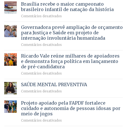
do
DF
Brasília recebe o maior campeonato
servidores,
DF
devolve
aposentados
brasileiro infantil de natação da história
mantém
qualidade
e
em
Comentários desativados
patamar
de
pensionistas
Brasília
histórico
vida
do
recebe
Governadora prevê ampliação de orçamento
e
a
DF
o
movimenta
pacientes
para Justiça e Saúde em projeto de
maior
R$
internação involuntária humanizada
campeonato
5,8
em
Comentários desativados
brasileiro
bilhões
Governadora
infantil
em
prevê
de
Ricardo Vale reúne milhares de apoiadores
2025
ampliação
natação
e demonstra força política em lançamento
de
da
de pré-candidatura
orçamento
história
em
Comentários desativados
para
Ricardo
Justiça
Vale
e
SAÚDE MENTAL PREVENTIVA
reúne
Saúde
em
Comentários desativados
milhares
em
SAÚDE
de
projeto
MENTAL
Projeto apoiado pela FAPDF fortalece
apoiadores
de
PREVENTIVA
e
internação
cuidado e autonomia de pessoas idosas por
demonstra
involuntária
meio de jogos
força
humanizada
em
Comentários desativados
política
Projeto
em