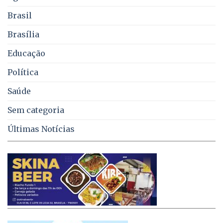
coleta
de
Brasil
lixo
no
Brasília
DF
Educação
Política
Saúde
Sem categoria
Últimas Notícias