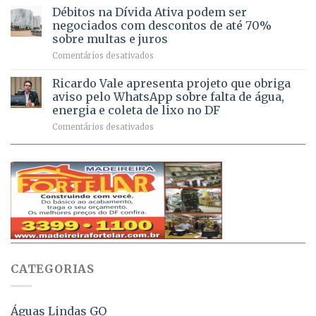
chega
Débitos na Dívida Ativa podem ser
8,6
Sebastião
a
mil
negociados com descontos de até 70%
um
atendimentos
sobre multas e juros
milhão
por
em
Comentários desativados
de
sintomas
Débitos
doses
respiratórios
na
de
Ricardo Vale apresenta projeto que obriga
em
Dívida
vacinas
maio
aviso pelo WhatsApp sobre falta de água,
Ativa
aplicadas
energia e coleta de lixo no DF
podem
em
em
Comentários desativados
ser
2026
Ricardo
negociados
Vale
com
apresenta
descontos
projeto
de
que
até
obriga
70%
aviso
sobre
pelo
multas
WhatsApp
e
sobre
juros
falta
CATEGORIAS
de
água,
energia
e
Águas Lindas GO