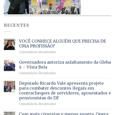
RECENTES
VOCÊ CONHECE ALGUÉM QUE PRECISA DE
UMA PROFISSÃO?
em
Comentários desativados
VOCÊ
CONHECE
Governadora autoriza asfaltamento da Gleba
ALGUÉM
4 – Vista Bela
QUE
em
Comentários desativados
PRECISA
Governadora
DE
autoriza
Deputado Ricardo Vale apresenta projeto
UMA
asfaltamento
PROFISSÃO?
para combater descontos ilegais em
da
contracheques de servidores, aposentados e
Gleba
pensionistas do DF
4
–
em
Comentários desativados
Vista
Deputado
Bela
Ricardo
Com mais cirurgias e menos espera, Opera