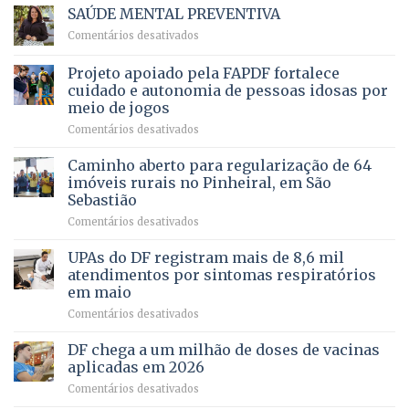
Vale
e
SAÚDE MENTAL PREVENTIVA
reúne
Saúde
em
Comentários desativados
milhares
em
SAÚDE
de
projeto
MENTAL
Projeto apoiado pela FAPDF fortalece
apoiadores
de
PREVENTIVA
e
internação
cuidado e autonomia de pessoas idosas por
demonstra
involuntária
meio de jogos
força
humanizada
em
Comentários desativados
política
Projeto
em
apoiado
Caminho aberto para regularização de 64
lançamento
pela
de
imóveis rurais no Pinheiral, em São
FAPDF
pré-
Sebastião
fortalece
candidatura
em
Comentários desativados
cuidado
Caminho
e
aberto
autonomia
UPAs do DF registram mais de 8,6 mil
para
de
atendimentos por sintomas respiratórios
regularização
pessoas
em maio
de
idosas
em
Comentários desativados
64
por
UPAs
imóveis
meio
do
rurais
de
DF chega a um milhão de doses de vacinas
DF
no
jogos
aplicadas em 2026
registram
Pinheiral,
em
Comentários desativados
mais
em
DF
de
São