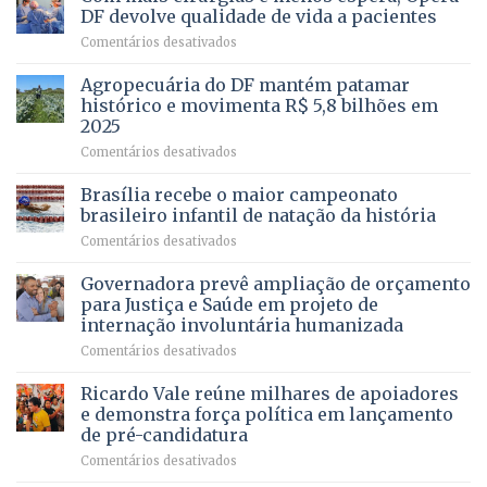
Vale
DF devolve qualidade de vida a pacientes
apresenta
em
Comentários desativados
projeto
Com
para
mais
Agropecuária do DF mantém patamar
combater
cirurgias
descontos
histórico e movimenta R$ 5,8 bilhões em
e
ilegais
2025
menos
em
em
Comentários desativados
espera,
contracheques
Agropecuária
Opera
de
do
DF
Brasília recebe o maior campeonato
servidores,
DF
devolve
aposentados
brasileiro infantil de natação da história
mantém
qualidade
e
em
Comentários desativados
patamar
de
pensionistas
Brasília
histórico
vida
do
recebe
Governadora prevê ampliação de orçamento
e
a
DF
o
movimenta
pacientes
para Justiça e Saúde em projeto de
maior
R$
internação involuntária humanizada
campeonato
5,8
em
Comentários desativados
brasileiro
bilhões
Governadora
infantil
em
prevê
de
Ricardo Vale reúne milhares de apoiadores
2025
ampliação
natação
e demonstra força política em lançamento
de
da
de pré-candidatura
orçamento
história
em
Comentários desativados
para
Ricardo
Justiça