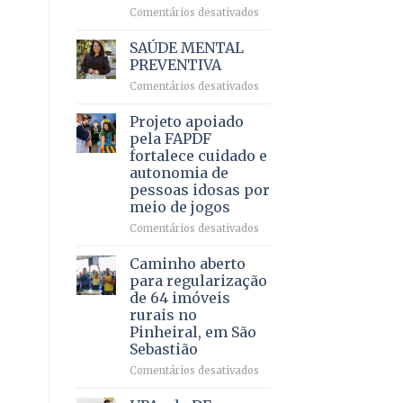
em
em
Comentários desativados
projeto
Ricardo
de
Vale
SAÚDE MENTAL
internação
reúne
PREVENTIVA
involuntária
milhares
humanizada
em
Comentários desativados
de
SAÚDE
apoiadores
MENTAL
Projeto apoiado
e
PREVENTIVA
demonstra
pela FAPDF
força
fortalece cuidado e
política
autonomia de
em
pessoas idosas por
lançamento
meio de jogos
de
pré-
em
Comentários desativados
candidatura
Projeto
apoiado
Caminho aberto
pela
para regularização
FAPDF
de 64 imóveis
fortalece
rurais no
cuidado
Pinheiral, em São
e
Sebastião
autonomia
de
em
Comentários desativados
pessoas
Caminho
idosas
aberto