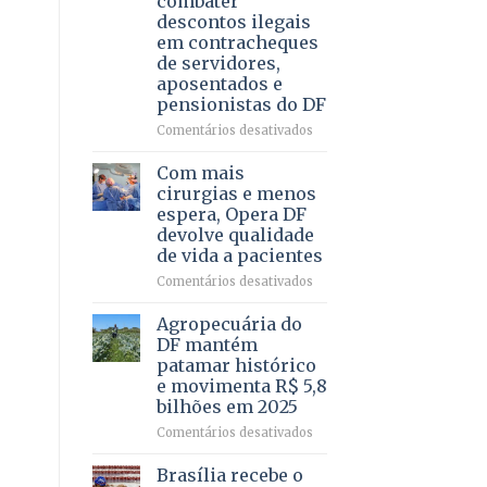
combater
4
descontos ilegais
–
em contracheques
Vista
de servidores,
Bela
aposentados e
pensionistas do DF
em
Comentários desativados
Deputado
Ricardo
Com mais
Vale
cirurgias e menos
apresenta
espera, Opera DF
projeto
devolve qualidade
para
de vida a pacientes
combater
descontos
em
Comentários desativados
ilegais
Com
em
mais
Agropecuária do
contracheques
cirurgias
DF mantém
de
e
patamar histórico
servidores,
menos
e movimenta R$ 5,8
aposentados
espera,
bilhões em 2025
e
Opera
pensionistas
DF
em
Comentários desativados
do
devolve
Agropecuária
DF
qualidade
do
Brasília recebe o
de