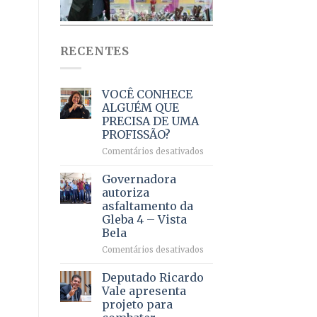
RECENTES
VOCÊ CONHECE
ALGUÉM QUE
PRECISA DE UMA
PROFISSÃO?
em
Comentários desativados
VOCÊ
CONHECE
Governadora
ALGUÉM
autoriza
QUE
asfaltamento da
PRECISA
Gleba 4 – Vista
DE
Bela
UMA
PROFISSÃO?
em
Comentários desativados
Governadora
autoriza
Deputado Ricardo
asfaltamento
Vale apresenta
da
projeto para
Gleba