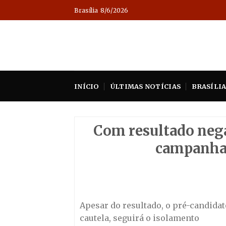
Skip
Brasília
8/6/2026
to
content
INÍCIO
ÚLTIMAS NOTÍCIAS
BRASÍLI
Com resultado nega
campanha 
Apesar do resultado, o pré-candidat
cautela, seguirá o isolamento