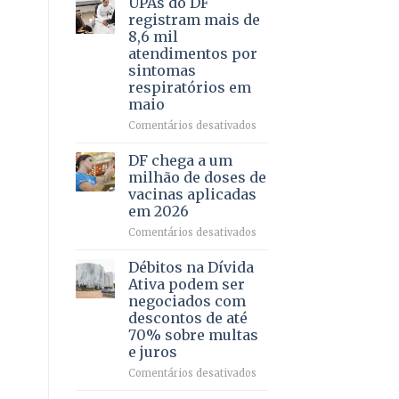
UPAs do DF
por
para
registram mais de
meio
regularização
8,6 mil
de
de
atendimentos por
jogos
64
sintomas
imóveis
respiratórios em
rurais
maio
no
Pinheiral,
em
Comentários desativados
em
UPAs
São
do
DF chega a um
Sebastião
DF
milhão de doses de
registram
vacinas aplicadas
mais
em 2026
de
8,6
em
Comentários desativados
mil
DF
atendimentos
chega
Débitos na Dívida
por
a
Ativa podem ser
sintomas
um
negociados com
respiratórios
milhão
descontos de até
em
de
70% sobre multas
maio
doses
e juros
de
vacinas
em
Comentários desativados
aplicadas
Débitos
em