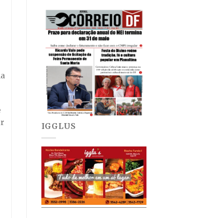
na
e
ir
IGGLUS