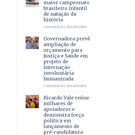
DF
maior campeonato
vida
mantém
brasileiro infantil
a
patamar
de natação da
pacientes
histórico
história
e
movimenta
em
Comentários desativados
R$
Brasília
5,8
recebe
Governadora prevê
bilhões
o
ampliação de
em
maior
orçamento para
2025
campeonato
Justiça e Saúde em
brasileiro
projeto de
infantil
internação
de
involuntária
natação
humanizada
da
história
em
Comentários desativados
Governadora
prevê
Ricardo Vale reúne
ampliação
milhares de
de
apoiadores e
orçamento
demonstra força
para
política em
Justiça
lançamento de
e
pré-candidatura
Saúde