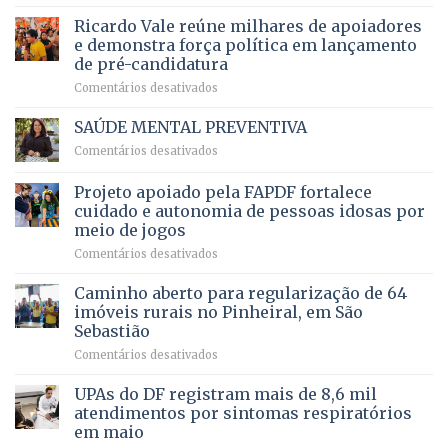
Governadora
infantil
em
prevê
de
Ricardo Vale reúne milhares de apoiadores
2025
ampliação
natação
e demonstra força política em lançamento
de
da
de pré-candidatura
orçamento
história
em
Comentários desativados
para
Ricardo
Justiça
Vale
e
SAÚDE MENTAL PREVENTIVA
reúne
Saúde
em
Comentários desativados
milhares
em
SAÚDE
de
projeto
MENTAL
Projeto apoiado pela FAPDF fortalece
apoiadores
de
PREVENTIVA
e
internação
cuidado e autonomia de pessoas idosas por
demonstra
involuntária
meio de jogos
força
humanizada
em
Comentários desativados
política
Projeto
em
apoiado
Caminho aberto para regularização de 64
lançamento
pela
de
imóveis rurais no Pinheiral, em São
FAPDF
pré-
Sebastião
fortalece
candidatura
em
Comentários desativados
cuidado
Caminho
e
aberto
autonomia
UPAs do DF registram mais de 8,6 mil
para
de
atendimentos por sintomas respiratórios
regularização
pessoas
em maio
de
idosas