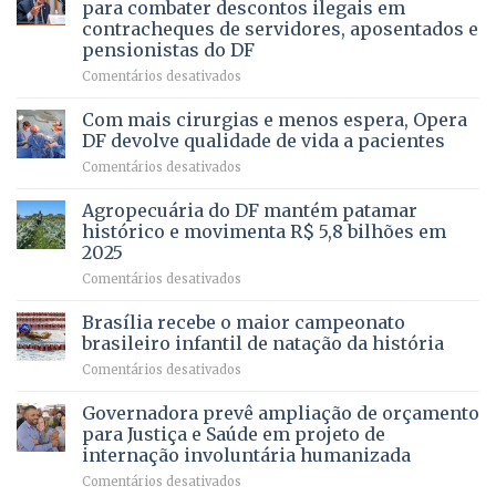
PROFISSÃO?
para combater descontos ilegais em
da
contracheques de servidores, aposentados e
Gleba
pensionistas do DF
4
–
em
Comentários desativados
Vista
Deputado
Bela
Ricardo
Com mais cirurgias e menos espera, Opera
Vale
DF devolve qualidade de vida a pacientes
apresenta
em
Comentários desativados
projeto
Com
para
mais
Agropecuária do DF mantém patamar
combater
cirurgias
descontos
histórico e movimenta R$ 5,8 bilhões em
e
ilegais
2025
menos
em
em
Comentários desativados
espera,
contracheques
Agropecuária
Opera
de
do
DF
Brasília recebe o maior campeonato
servidores,
DF
devolve
aposentados
brasileiro infantil de natação da história
mantém
qualidade
e
em
Comentários desativados
patamar
de
pensionistas
Brasília
histórico
vida
do
recebe
Governadora prevê ampliação de orçamento
e
a
DF
o
movimenta
pacientes
para Justiça e Saúde em projeto de
maior
R$
internação involuntária humanizada
campeonato
5,8
em
Comentários desativados
brasileiro
bilhões