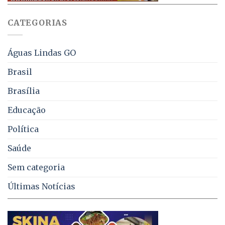
sobre
juros
falta
CATEGORIAS
de
água,
energia
e
Águas Lindas GO
coleta
de
Brasil
lixo
no
Brasília
DF
Educação
Política
Saúde
Sem categoria
Últimas Notícias