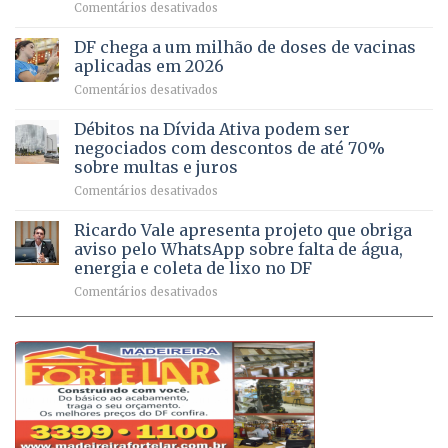
em
Comentários desativados
64
por
UPAs
imóveis
meio
do
rurais
de
DF chega a um milhão de doses de vacinas
DF
no
jogos
aplicadas em 2026
registram
Pinheiral,
em
Comentários desativados
mais
em
DF
de
São
chega
Débitos na Dívida Ativa podem ser
8,6
Sebastião
a
mil
negociados com descontos de até 70%
um
atendimentos
sobre multas e juros
milhão
por
em
Comentários desativados
de
sintomas
Débitos
doses
respiratórios
na
de
Ricardo Vale apresenta projeto que obriga
em
Dívida
vacinas
maio
aviso pelo WhatsApp sobre falta de água,
Ativa
aplicadas
energia e coleta de lixo no DF
podem
em
em
Comentários desativados
ser
2026
Ricardo
negociados
Vale
com
apresenta
descontos
projeto
de
que
até
obriga
70%
aviso
sobre
pelo
multas
WhatsApp
e