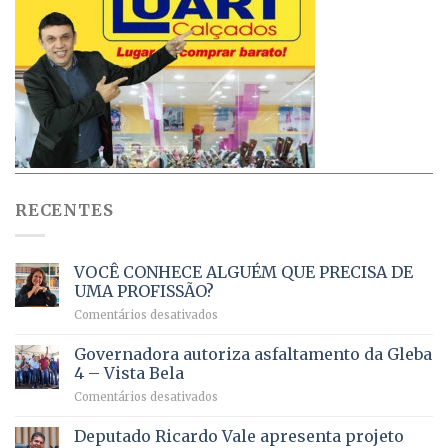
RECENTES
VOCÊ CONHECE ALGUÉM QUE PRECISA DE
UMA PROFISSÃO?
em
Comentários desativados
VOCÊ
CONHECE
Governadora autoriza asfaltamento da Gleba
ALGUÉM
4 – Vista Bela
QUE
em
Comentários desativados
PRECISA
Governadora
DE
autoriza
Deputado Ricardo Vale apresenta projeto
UMA
asfaltamento