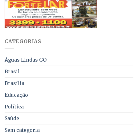
de
que
até
obriga
70%
aviso
sobre
pelo
multas
WhatsApp
e
sobre
juros
falta
CATEGORIAS
de
água,
energia
e
Águas Lindas GO
coleta
de
Brasil
lixo
no
Brasília
DF
Educação
Política
Saúde
Sem categoria