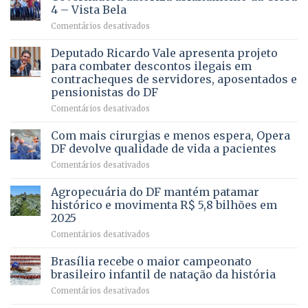
ALGUÉM
4 – Vista Bela
QUE
em
Comentários desativados
PRECISA
Governadora
DE
autoriza
Deputado Ricardo Vale apresenta projeto
UMA
asfaltamento
PROFISSÃO?
para combater descontos ilegais em
da
contracheques de servidores, aposentados e
Gleba
pensionistas do DF
4
–
em
Comentários desativados
Vista
Deputado
Bela
Ricardo
Com mais cirurgias e menos espera, Opera
Vale
DF devolve qualidade de vida a pacientes
apresenta
em
Comentários desativados
projeto
Com
para
mais
Agropecuária do DF mantém patamar
combater
cirurgias
descontos
histórico e movimenta R$ 5,8 bilhões em
e
ilegais
2025
menos
em
em
Comentários desativados
espera,
contracheques
Agropecuária
Opera
de
do
DF
Brasília recebe o maior campeonato
servidores,
DF
devolve
aposentados
brasileiro infantil de natação da história
mantém
qualidade
e
em
Comentários desativados
patamar
de
pensionistas
Brasília
histórico
vida
do