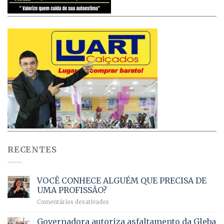
RECENTES
VOCÊ CONHECE ALGUÉM QUE PRECISA DE
UMA PROFISSÃO?
em
Comentários desativados
VOCÊ
CONHECE
Governadora autoriza asfaltamento da Gleba