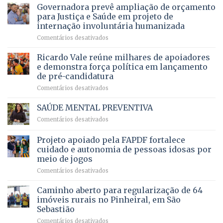
recebe
Governadora prevê ampliação de orçamento
e
a
DF
o
movimenta
pacientes
para Justiça e Saúde em projeto de
maior
R$
internação involuntária humanizada
campeonato
5,8
em
Comentários desativados
brasileiro
bilhões
Governadora
infantil
em
prevê
de
Ricardo Vale reúne milhares de apoiadores
2025
ampliação
natação
e demonstra força política em lançamento
de
da
de pré-candidatura
orçamento
história
em
Comentários desativados
para
Ricardo
Justiça
Vale
e
SAÚDE MENTAL PREVENTIVA
reúne
Saúde
em
Comentários desativados
milhares
em
SAÚDE
de
projeto
MENTAL
Projeto apoiado pela FAPDF fortalece
apoiadores
de
PREVENTIVA
e
internação
cuidado e autonomia de pessoas idosas por
demonstra
involuntária
meio de jogos
força
humanizada
em
Comentários desativados
política
Projeto
em
apoiado
Caminho aberto para regularização de 64
lançamento
pela
de
imóveis rurais no Pinheiral, em São
FAPDF
pré-
Sebastião
fortalece
candidatura
em
Comentários desativados
cuidado