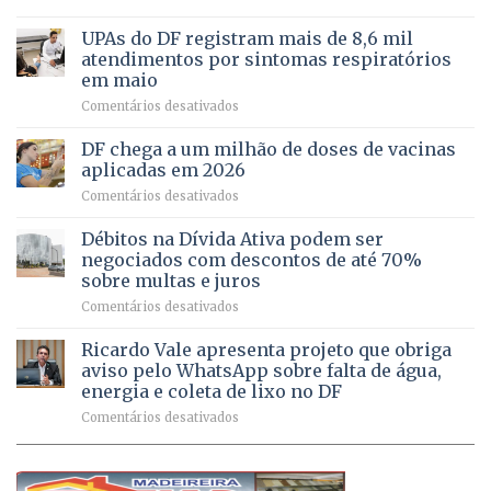
Caminho
e
aberto
autonomia
UPAs do DF registram mais de 8,6 mil
para
de
atendimentos por sintomas respiratórios
regularização
pessoas
em maio
de
idosas
em
Comentários desativados
64
por
UPAs
imóveis
meio
do
rurais
de
DF chega a um milhão de doses de vacinas
DF
no
jogos
aplicadas em 2026
registram
Pinheiral,
em
Comentários desativados
mais
em
DF
de
São
chega
Débitos na Dívida Ativa podem ser
8,6
Sebastião
a
mil
negociados com descontos de até 70%
um
atendimentos
sobre multas e juros
milhão
por
em
Comentários desativados
de
sintomas
Débitos
doses
respiratórios
na
de
Ricardo Vale apresenta projeto que obriga
em
Dívida
vacinas
maio
aviso pelo WhatsApp sobre falta de água,
Ativa
aplicadas
energia e coleta de lixo no DF
podem
em
em
Comentários desativados
ser
2026
Ricardo
negociados
Vale
com
apresenta
descontos
projeto