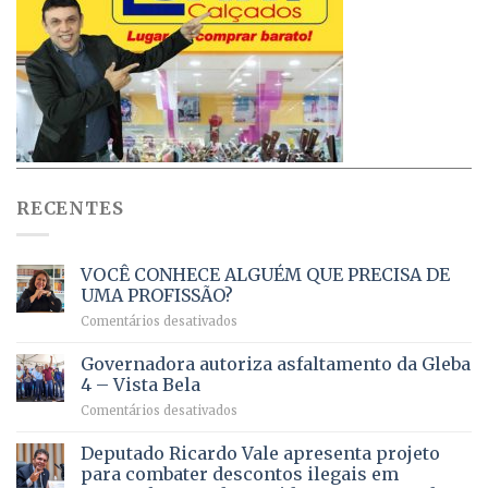
RECENTES
VOCÊ CONHECE ALGUÉM QUE PRECISA DE
UMA PROFISSÃO?
em
Comentários desativados
VOCÊ
CONHECE
Governadora autoriza asfaltamento da Gleba
ALGUÉM
4 – Vista Bela
QUE
em
Comentários desativados
PRECISA
Governadora
DE
autoriza
Deputado Ricardo Vale apresenta projeto
UMA
asfaltamento
PROFISSÃO?
para combater descontos ilegais em
da