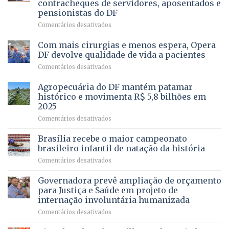
contracheques de servidores, aposentados e
Gleba
pensionistas do DF
4
–
em
Comentários desativados
Vista
Deputado
Bela
Ricardo
Com mais cirurgias e menos espera, Opera
Vale
DF devolve qualidade de vida a pacientes
apresenta
em
Comentários desativados
projeto
Com
para
mais
Agropecuária do DF mantém patamar
combater
cirurgias
descontos
histórico e movimenta R$ 5,8 bilhões em
e
ilegais
2025
menos
em
em
Comentários desativados
espera,
contracheques
Agropecuária
Opera
de
do
DF
Brasília recebe o maior campeonato
servidores,
DF
devolve
aposentados
brasileiro infantil de natação da história
mantém
qualidade
e
em
Comentários desativados
patamar
de
pensionistas
Brasília
histórico
vida
do
recebe
Governadora prevê ampliação de orçamento
e
a
DF
o
movimenta
pacientes
para Justiça e Saúde em projeto de
maior
R$
internação involuntária humanizada
campeonato
5,8
em
Comentários desativados
brasileiro
bilhões
Governadora
infantil
em