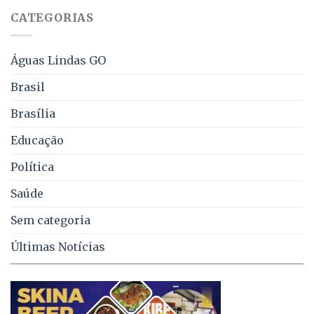
falta
CATEGORIAS
de
água,
energia
e
Águas Lindas GO
coleta
de
Brasil
lixo
no
Brasília
DF
Educação
Política
Saúde
Sem categoria
Últimas Notícias