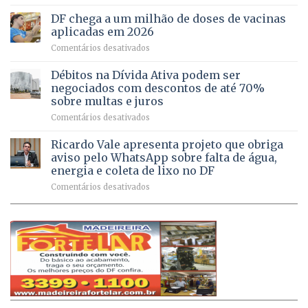
UPAs
imóveis
meio
do
rurais
de
DF chega a um milhão de doses de vacinas
DF
no
jogos
aplicadas em 2026
registram
Pinheiral,
em
Comentários desativados
mais
em
DF
de
São
chega
Débitos na Dívida Ativa podem ser
8,6
Sebastião
a
mil
negociados com descontos de até 70%
um
atendimentos
sobre multas e juros
milhão
por
em
Comentários desativados
de
sintomas
Débitos
doses
respiratórios
na
de
Ricardo Vale apresenta projeto que obriga
em
Dívida
vacinas
maio
aviso pelo WhatsApp sobre falta de água,
Ativa
aplicadas
energia e coleta de lixo no DF
podem
em
em
Comentários desativados
ser
2026
Ricardo
negociados
Vale
com
apresenta
descontos
projeto
de
que
até
obriga
70%
aviso
sobre
pelo
multas
WhatsApp
e
sobre
juros