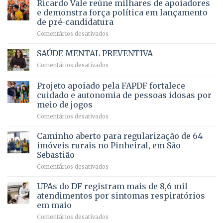
prevê
de
Ricardo Vale reúne milhares de apoiadores
2025
ampliação
natação
e demonstra força política em lançamento
de
da
de pré-candidatura
orçamento
história
em
Comentários desativados
para
Ricardo
Justiça
Vale
e
SAÚDE MENTAL PREVENTIVA
reúne
Saúde
em
Comentários desativados
milhares
em
SAÚDE
de
projeto
MENTAL
Projeto apoiado pela FAPDF fortalece
apoiadores
de
PREVENTIVA
e
internação
cuidado e autonomia de pessoas idosas por
demonstra
involuntária
meio de jogos
força
humanizada
em
Comentários desativados
política
Projeto
em
apoiado
Caminho aberto para regularização de 64
lançamento
pela
de
imóveis rurais no Pinheiral, em São
FAPDF
pré-
Sebastião
fortalece
candidatura
em
Comentários desativados
cuidado
Caminho
e
aberto
autonomia
UPAs do DF registram mais de 8,6 mil
para
de
atendimentos por sintomas respiratórios
regularização
pessoas
em maio
de
idosas
em
Comentários desativados
64
por