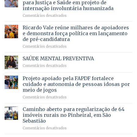
movimenta
pacientes
para Justiça e Saúde em projeto de
maior
R$
internação involuntária humanizada
campeonato
5,8
em
Comentários desativados
brasileiro
bilhões
Governadora
infantil
em
prevê
de
Ricardo Vale reúne milhares de apoiadores
2025
ampliação
natação
e demonstra força política em lançamento
de
da
de pré-candidatura
orçamento
história
em
Comentários desativados
para
Ricardo
Justiça
Vale
e
SAÚDE MENTAL PREVENTIVA
reúne
Saúde
em
Comentários desativados
milhares
em
SAÚDE
de
projeto
MENTAL
Projeto apoiado pela FAPDF fortalece
apoiadores
de
PREVENTIVA
e
internação
cuidado e autonomia de pessoas idosas por
demonstra
involuntária
meio de jogos
força
humanizada
em
Comentários desativados
política
Projeto
em
apoiado
Caminho aberto para regularização de 64
lançamento
pela
de
imóveis rurais no Pinheiral, em São
FAPDF
pré-
Sebastião
fortalece
candidatura
em
Comentários desativados
cuidado
Caminho
e