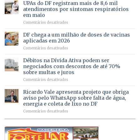
aberto
autonomia
UPAs do DF registram mais de 8,6 mil
para
de
atendimentos por sintomas respiratórios
regularização
pessoas
em maio
de
idosas
em
Comentários desativados
64
por
UPAs
imóveis
meio
do
rurais
de
DF chega a um milhão de doses de vacinas
DF
no
jogos
aplicadas em 2026
registram
Pinheiral,
em
Comentários desativados
mais
em
DF
de
São
chega
Débitos na Dívida Ativa podem ser
8,6
Sebastião
a
mil
negociados com descontos de até 70%
um
atendimentos
sobre multas e juros
milhão
por
em
Comentários desativados
de
sintomas
Débitos
doses
respiratórios
na
de
Ricardo Vale apresenta projeto que obriga
em
Dívida
vacinas
maio
aviso pelo WhatsApp sobre falta de água,
Ativa
aplicadas
energia e coleta de lixo no DF
podem
em
em
Comentários desativados
ser
2026
Ricardo
negociados
Vale
com
apresenta
descontos
projeto
de
que
até