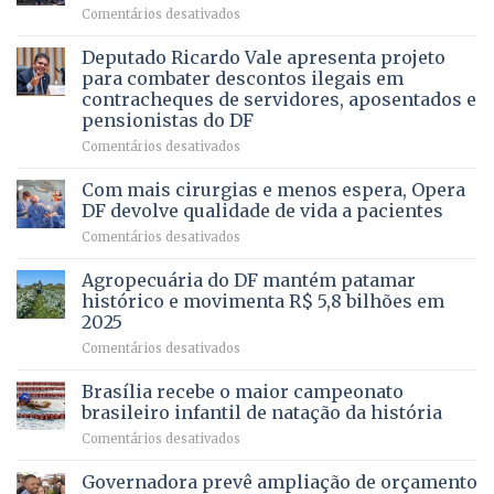
em
Comentários desativados
PRECISA
Governadora
DE
autoriza
Deputado Ricardo Vale apresenta projeto
UMA
asfaltamento
PROFISSÃO?
para combater descontos ilegais em
da
contracheques de servidores, aposentados e
Gleba
pensionistas do DF
4
–
em
Comentários desativados
Vista
Deputado
Bela
Ricardo
Com mais cirurgias e menos espera, Opera
Vale
DF devolve qualidade de vida a pacientes
apresenta
em
Comentários desativados
projeto
Com
para
mais
Agropecuária do DF mantém patamar
combater
cirurgias
descontos
histórico e movimenta R$ 5,8 bilhões em
e
ilegais
2025
menos
em
em
Comentários desativados
espera,
contracheques
Agropecuária
Opera
de
do
DF
Brasília recebe o maior campeonato
servidores,
DF
devolve
aposentados
brasileiro infantil de natação da história
mantém
qualidade
e
em
Comentários desativados
patamar
de
pensionistas
Brasília
histórico
vida
do
recebe
Governadora prevê ampliação de orçamento
e
a
DF
o