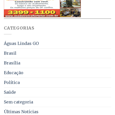
obriga
70%
aviso
sobre
pelo
multas
WhatsApp
e
sobre
juros
falta
CATEGORIAS
de
água,
energia
e
Águas Lindas GO
coleta
de
Brasil
lixo
no
Brasília
DF
Educação
Política
Saúde
Sem categoria
Últimas Notícias