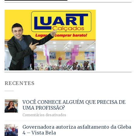
RECENTES
VOCÊ CONHECE ALGUÉM QUE PRECISA DE
UMA PROFISSÃO?
em
Comentários desativados
VOCÊ
CONHECE
Governadora autoriza asfaltamento da Gleba
ALGUÉM
4 – Vista Bela
QUE