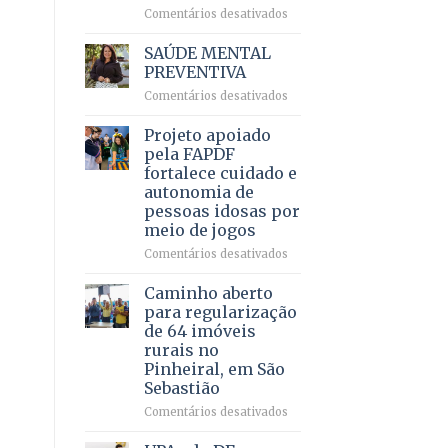
em
em
Comentários desativados
projeto
Ricardo
de
Vale
SAÚDE MENTAL
internação
reúne
PREVENTIVA
involuntária
milhares
humanizada
em
Comentários desativados
de
SAÚDE
apoiadores
MENTAL
Projeto apoiado
e
PREVENTIVA
demonstra
pela FAPDF
força
fortalece cuidado e
política
autonomia de
em
pessoas idosas por
lançamento
meio de jogos
de
pré-
em
Comentários desativados
candidatura
Projeto
apoiado
Caminho aberto
pela
para regularização
FAPDF
de 64 imóveis
fortalece
rurais no
cuidado
Pinheiral, em São
e
Sebastião
autonomia
de
em
Comentários desativados
pessoas
Caminho
idosas
aberto