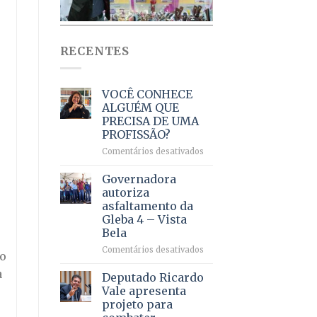
RECENTES
VOCÊ CONHECE
ALGUÉM QUE
PRECISA DE UMA
PROFISSÃO?
em
Comentários desativados
VOCÊ
CONHECE
Governadora
o
ALGUÉM
autoriza
QUE
asfaltamento da
PRECISA
Gleba 4 – Vista
DE
Bela
UMA
PROFISSÃO?
em
Comentários desativados
to
Governadora
a
autoriza
Deputado Ricardo
asfaltamento
Vale apresenta
da
projeto para
Gleba