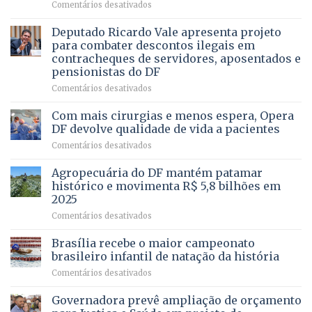
em
Comentários desativados
PRECISA
Governadora
DE
autoriza
Deputado Ricardo Vale apresenta projeto
UMA
asfaltamento
PROFISSÃO?
para combater descontos ilegais em
da
contracheques de servidores, aposentados e
Gleba
pensionistas do DF
4
–
em
Comentários desativados
Vista
Deputado
Bela
Ricardo
Com mais cirurgias e menos espera, Opera
Vale
DF devolve qualidade de vida a pacientes
apresenta
em
Comentários desativados
projeto
Com
para
mais
Agropecuária do DF mantém patamar
combater
cirurgias
descontos
histórico e movimenta R$ 5,8 bilhões em
e
ilegais
2025
menos
em
em
Comentários desativados
espera,
contracheques
Agropecuária
Opera
de
do
DF
Brasília recebe o maior campeonato
servidores,
DF
devolve
aposentados
brasileiro infantil de natação da história
mantém
qualidade
e
em
Comentários desativados
patamar
de
pensionistas
Brasília
histórico
vida
do
recebe
Governadora prevê ampliação de orçamento
e
a
DF
o
movimenta
pacientes