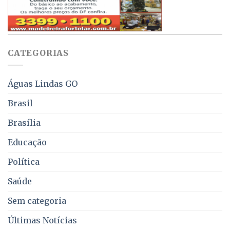
obriga
70%
aviso
sobre
pelo
multas
WhatsApp
e
sobre
juros
falta
CATEGORIAS
de
água,
energia
e
Águas Lindas GO
coleta
de
Brasil
lixo
no
Brasília
DF
Educação
Política
Saúde
Sem categoria
Últimas Notícias