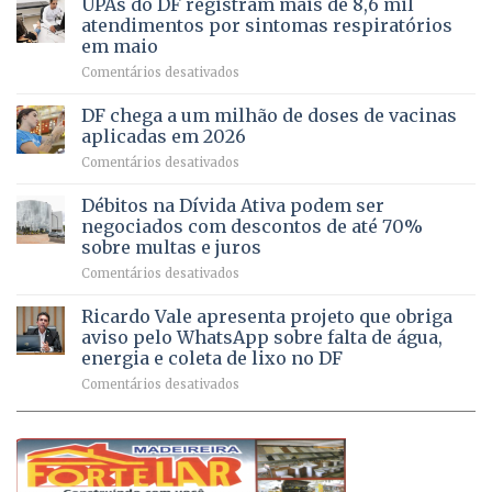
UPAs do DF registram mais de 8,6 mil
para
de
atendimentos por sintomas respiratórios
regularização
pessoas
em maio
de
idosas
em
Comentários desativados
64
por
UPAs
imóveis
meio
do
rurais
de
DF chega a um milhão de doses de vacinas
DF
no
jogos
aplicadas em 2026
registram
Pinheiral,
em
Comentários desativados
mais
em
DF
de
São
chega
Débitos na Dívida Ativa podem ser
8,6
Sebastião
a
mil
negociados com descontos de até 70%
um
atendimentos
sobre multas e juros
milhão
por
em
Comentários desativados
de
sintomas
Débitos
doses
respiratórios
na
de
Ricardo Vale apresenta projeto que obriga
em
Dívida
vacinas
maio
aviso pelo WhatsApp sobre falta de água,
Ativa
aplicadas
energia e coleta de lixo no DF
podem
em
em
Comentários desativados
ser
2026
Ricardo
negociados
Vale
com
apresenta
descontos
projeto
de
que
até