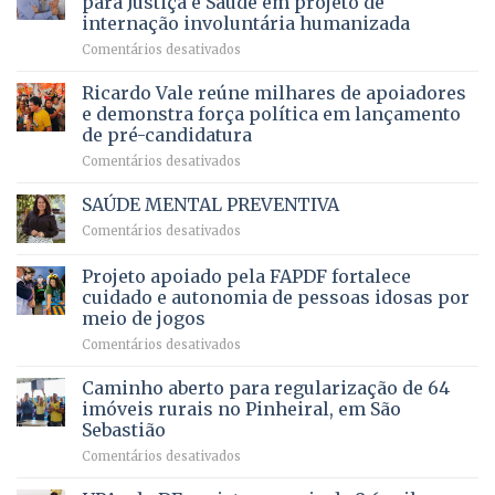
para Justiça e Saúde em projeto de
maior
R$
internação involuntária humanizada
campeonato
5,8
em
Comentários desativados
brasileiro
bilhões
Governadora
infantil
em
prevê
de
Ricardo Vale reúne milhares de apoiadores
2025
ampliação
natação
e demonstra força política em lançamento
de
da
de pré-candidatura
orçamento
história
em
Comentários desativados
para
Ricardo
Justiça
Vale
e
SAÚDE MENTAL PREVENTIVA
reúne
Saúde
em
Comentários desativados
milhares
em
SAÚDE
de
projeto
MENTAL
Projeto apoiado pela FAPDF fortalece
apoiadores
de
PREVENTIVA
e
internação
cuidado e autonomia de pessoas idosas por
demonstra
involuntária
meio de jogos
força
humanizada
em
Comentários desativados
política
Projeto
em
apoiado
Caminho aberto para regularização de 64
lançamento
pela
de
imóveis rurais no Pinheiral, em São
FAPDF
pré-
Sebastião
fortalece
candidatura
em
Comentários desativados
cuidado
Caminho
e
aberto
autonomia