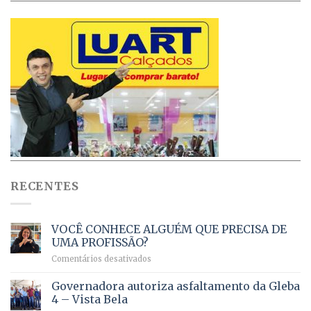
RECENTES
VOCÊ CONHECE ALGUÉM QUE PRECISA DE
UMA PROFISSÃO?
em
Comentários desativados
VOCÊ
CONHECE
Governadora autoriza asfaltamento da Gleba
ALGUÉM
4 – Vista Bela
QUE