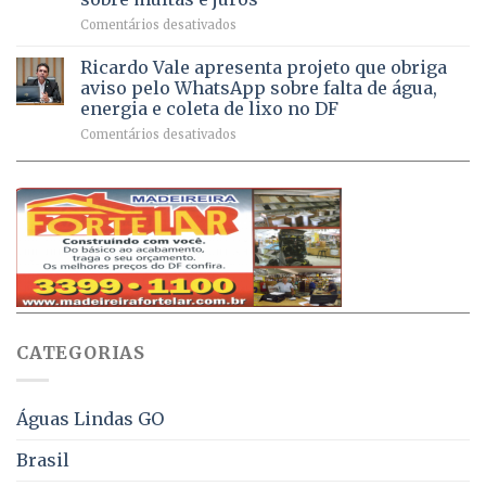
milhão
por
em
Comentários desativados
de
sintomas
Débitos
doses
respiratórios
na
de
Ricardo Vale apresenta projeto que obriga
em
Dívida
vacinas
maio
aviso pelo WhatsApp sobre falta de água,
Ativa
aplicadas
energia e coleta de lixo no DF
podem
em
em
Comentários desativados
ser
2026
Ricardo
negociados
Vale
com
apresenta
descontos
projeto
de
que
até
obriga
70%
aviso
sobre
pelo
multas
WhatsApp
e
sobre
juros
falta
CATEGORIAS
de
água,
energia
e
Águas Lindas GO
coleta
de
Brasil
lixo
no