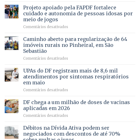
de
projeto
MENTAL
Projeto apoiado pela FAPDF fortalece
apoiadores
de
PREVENTIVA
e
internação
cuidado e autonomia de pessoas idosas por
demonstra
involuntária
meio de jogos
força
humanizada
em
Comentários desativados
política
Projeto
em
apoiado
Caminho aberto para regularização de 64
lançamento
pela
de
imóveis rurais no Pinheiral, em São
FAPDF
pré-
Sebastião
fortalece
candidatura
em
Comentários desativados
cuidado
Caminho
e
aberto
autonomia
UPAs do DF registram mais de 8,6 mil
para
de
atendimentos por sintomas respiratórios
regularização
pessoas
em maio
de
idosas
em
Comentários desativados
64
por
UPAs
imóveis
meio
do
rurais
de
DF chega a um milhão de doses de vacinas
DF
no
jogos
aplicadas em 2026
registram
Pinheiral,
em
Comentários desativados
mais
em
DF
de
São
chega
Débitos na Dívida Ativa podem ser
8,6
Sebastião
a
mil
negociados com descontos de até 70%
um
atendimentos
sobre multas e juros