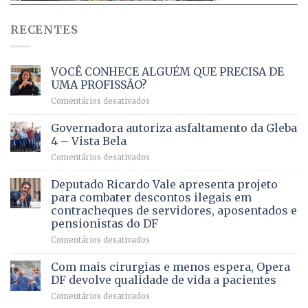
RECENTES
VOCÊ CONHECE ALGUÉM QUE PRECISA DE
UMA PROFISSÃO?
em
Comentários desativados
VOCÊ
CONHECE
Governadora autoriza asfaltamento da Gleba
ALGUÉM
4 – Vista Bela
QUE
em
Comentários desativados
PRECISA
Governadora
DE
autoriza
Deputado Ricardo Vale apresenta projeto
UMA
asfaltamento
PROFISSÃO?
para combater descontos ilegais em
da
contracheques de servidores, aposentados e
Gleba
pensionistas do DF
4
–
em
Comentários desativados
Vista
Deputado
Bela
Ricardo
Com mais cirurgias e menos espera, Opera
Vale
DF devolve qualidade de vida a pacientes
apresenta
em
Comentários desativados
projeto
Com