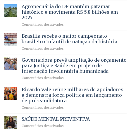
para
mais
Agropecuária do DF mantém patamar
combater
cirurgias
descontos
histórico e movimenta R$ 5,8 bilhões em
e
ilegais
2025
menos
em
em
Comentários desativados
espera,
contracheques
Agropecuária
Opera
de
do
DF
Brasília recebe o maior campeonato
servidores,
DF
devolve
aposentados
brasileiro infantil de natação da história
mantém
qualidade
e
em
Comentários desativados
patamar
de
pensionistas
Brasília
histórico
vida
do
recebe
Governadora prevê ampliação de orçamento
e
a
DF
o
movimenta
pacientes
para Justiça e Saúde em projeto de
maior
R$
internação involuntária humanizada
campeonato
5,8
em
Comentários desativados
brasileiro
bilhões
Governadora
infantil
em
prevê
de
Ricardo Vale reúne milhares de apoiadores
2025
ampliação
natação
e demonstra força política em lançamento
de
da
de pré-candidatura
orçamento
história
em
Comentários desativados
para
Ricardo
Justiça
Vale
e
SAÚDE MENTAL PREVENTIVA
reúne
Saúde
em
Comentários desativados
milhares
em
SAÚDE