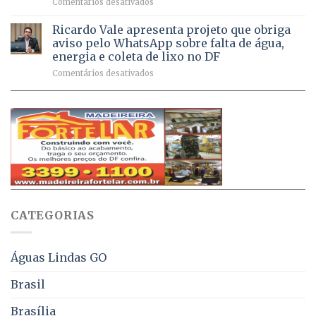
em
Comentários desativados
de
sintomas
Débitos
doses
respiratórios
na
de
Ricardo Vale apresenta projeto que obriga
em
Dívida
vacinas
maio
aviso pelo WhatsApp sobre falta de água,
Ativa
aplicadas
energia e coleta de lixo no DF
podem
em
em
Comentários desativados
ser
2026
Ricardo
negociados
Vale
com
apresenta
descontos
projeto
de
que
até
obriga
70%
aviso
sobre
pelo
multas
WhatsApp
e
sobre
juros
falta
CATEGORIAS
de
água,
energia
e
Águas Lindas GO
coleta
de
Brasil
lixo
no
Brasília
DF