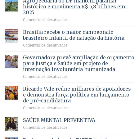
Agropecuária do DF mantém patamar
cirurgias
descontos
histórico e movimenta R$ 5,8 bilhões em
e
ilegais
2025
menos
em
em
Comentários desativados
espera,
contracheques
Agropecuária
Opera
de
do
DF
Brasília recebe o maior campeonato
servidores,
DF
devolve
aposentados
brasileiro infantil de natação da história
mantém
qualidade
e
em
Comentários desativados
patamar
de
pensionistas
Brasília
histórico
vida
do
recebe
Governadora prevê ampliação de orçamento
e
a
DF
o
movimenta
pacientes
para Justiça e Saúde em projeto de
maior
R$
internação involuntária humanizada
campeonato
5,8
em
Comentários desativados
brasileiro
bilhões
Governadora
infantil
em
prevê
de
Ricardo Vale reúne milhares de apoiadores
2025
ampliação
natação
e demonstra força política em lançamento
de
da
de pré-candidatura
orçamento
história
em
Comentários desativados
para
Ricardo
Justiça
Vale
e
SAÚDE MENTAL PREVENTIVA
reúne
Saúde
em
Comentários desativados
milhares
em
SAÚDE
de
projeto
MENTAL