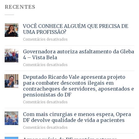
RECENTES
VOCÊ CONHECE ALGUÉM QUE PRECISA DE
UMA PROFISSÃO?
em
Comentários desativados
VOCÊ
CONHECE
Governadora autoriza asfaltamento da Gleba
ALGUÉM
4 – Vista Bela
QUE
em
Comentários desativados
PRECISA
Governadora
DE
autoriza
Deputado Ricardo Vale apresenta projeto
UMA
asfaltamento
PROFISSÃO?
para combater descontos ilegais em
da
contracheques de servidores, aposentados e
Gleba
pensionistas do DF
4
–
em
Comentários desativados
Vista
Deputado
Bela
Ricardo
Com mais cirurgias e menos espera, Opera
Vale
DF devolve qualidade de vida a pacientes
apresenta
em
Comentários desativados
projeto
Com
para
mais
combater