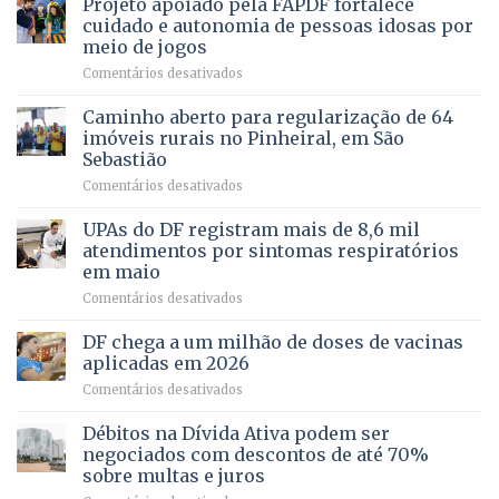
Projeto apoiado pela FAPDF fortalece
apoiadores
de
PREVENTIVA
e
internação
cuidado e autonomia de pessoas idosas por
demonstra
involuntária
meio de jogos
força
humanizada
em
Comentários desativados
política
Projeto
em
apoiado
Caminho aberto para regularização de 64
lançamento
pela
de
imóveis rurais no Pinheiral, em São
FAPDF
pré-
Sebastião
fortalece
candidatura
em
Comentários desativados
cuidado
Caminho
e
aberto
autonomia
UPAs do DF registram mais de 8,6 mil
para
de
atendimentos por sintomas respiratórios
regularização
pessoas
em maio
de
idosas
em
Comentários desativados
64
por
UPAs
imóveis
meio
do
rurais
de
DF chega a um milhão de doses de vacinas
DF
no
jogos
aplicadas em 2026
registram
Pinheiral,
em
Comentários desativados
mais
em
DF
de
São
chega
Débitos na Dívida Ativa podem ser
8,6
Sebastião
a
mil
negociados com descontos de até 70%
um
atendimentos
sobre multas e juros
milhão
por