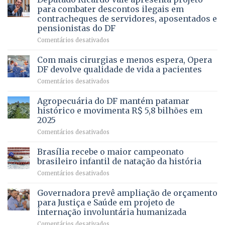
asfaltamento
PROFISSÃO?
para combater descontos ilegais em
da
contracheques de servidores, aposentados e
Gleba
pensionistas do DF
4
–
em
Comentários desativados
Vista
Deputado
Bela
Ricardo
Com mais cirurgias e menos espera, Opera
Vale
DF devolve qualidade de vida a pacientes
apresenta
em
Comentários desativados
projeto
Com
para
mais
Agropecuária do DF mantém patamar
combater
cirurgias
descontos
histórico e movimenta R$ 5,8 bilhões em
e
ilegais
2025
menos
em
em
Comentários desativados
espera,
contracheques
Agropecuária
Opera
de
do
DF
Brasília recebe o maior campeonato
servidores,
DF
devolve
aposentados
brasileiro infantil de natação da história
mantém
qualidade
e
em
Comentários desativados
patamar
de
pensionistas
Brasília
histórico
vida
do
recebe
Governadora prevê ampliação de orçamento
e
a
DF
o
movimenta
pacientes
para Justiça e Saúde em projeto de
maior
R$
internação involuntária humanizada
campeonato
5,8
em
Comentários desativados
brasileiro