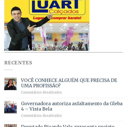
RECENTES
VOCÊ CONHECE ALGUÉM QUE PRECISA DE
UMA PROFISSÃO?
em
Comentários desativados
VOCÊ
CONHECE
Governadora autoriza asfaltamento da Gleba
ALGUÉM
4 – Vista Bela
QUE
em
Comentários desativados
PRECISA
Governadora
DE
autoriza
Deputado Ricardo Vale apresenta projeto
UMA