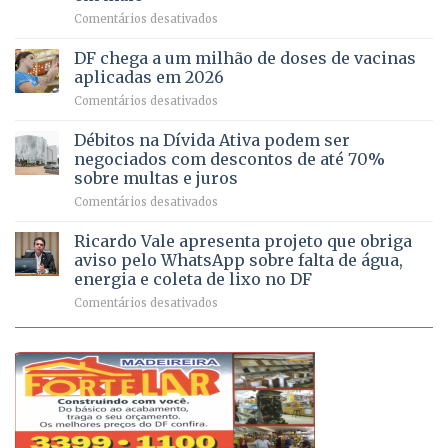
de
idosas
em
Comentários desativados
64
por
UPAs
imóveis
meio
do
rurais
de
DF chega a um milhão de doses de vacinas
DF
no
jogos
aplicadas em 2026
registram
Pinheiral,
em
Comentários desativados
mais
em
DF
de
São
chega
Débitos na Dívida Ativa podem ser
8,6
Sebastião
a
mil
negociados com descontos de até 70%
um
atendimentos
sobre multas e juros
milhão
por
em
Comentários desativados
de
sintomas
Débitos
doses
respiratórios
na
de
Ricardo Vale apresenta projeto que obriga
em
Dívida
vacinas
maio
aviso pelo WhatsApp sobre falta de água,
Ativa
aplicadas
energia e coleta de lixo no DF
podem
em
em
Comentários desativados
ser
2026
Ricardo
negociados
Vale
com
apresenta
descontos
projeto
de
que
até
obriga
70%
aviso
sobre
pelo
multas