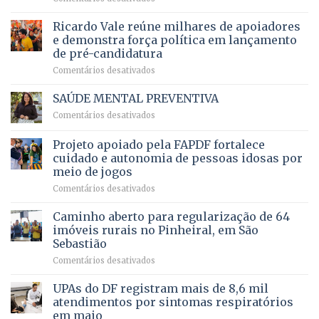
bilhões
Governadora
infantil
em
prevê
de
Ricardo Vale reúne milhares de apoiadores
2025
ampliação
natação
e demonstra força política em lançamento
de
da
de pré-candidatura
orçamento
história
em
Comentários desativados
para
Ricardo
Justiça
Vale
e
SAÚDE MENTAL PREVENTIVA
reúne
Saúde
em
Comentários desativados
milhares
em
SAÚDE
de
projeto
MENTAL
Projeto apoiado pela FAPDF fortalece
apoiadores
de
PREVENTIVA
e
internação
cuidado e autonomia de pessoas idosas por
demonstra
involuntária
meio de jogos
força
humanizada
em
Comentários desativados
política
Projeto
em
apoiado
Caminho aberto para regularização de 64
lançamento
pela
de
imóveis rurais no Pinheiral, em São
FAPDF
pré-
Sebastião
fortalece
candidatura
em
Comentários desativados
cuidado
Caminho
e
aberto
autonomia
UPAs do DF registram mais de 8,6 mil
para
de
atendimentos por sintomas respiratórios
regularização
pessoas
em maio