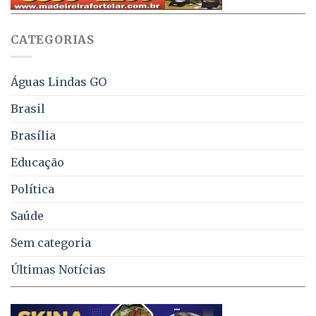
WhatsApp
e
sobre
juros
falta
CATEGORIAS
de
água,
energia
e
Águas Lindas GO
coleta
de
Brasil
lixo
no
Brasília
DF
Educação
Política
Saúde
Sem categoria
Últimas Notícias