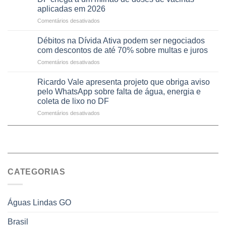
DF
rurais
aplicadas em 2026
meio
registram
no
de
em
Comentários desativados
mais
Pinheiral,
jogos
DF
de
em
chega
8,6
Débitos na Dívida Ativa podem ser negociados
São
a
mil
com descontos de até 70% sobre multas e juros
Sebastião
um
atendimentos
em
Comentários desativados
milhão
por
Débitos
de
sintomas
na
doses
Ricardo Vale apresenta projeto que obriga aviso
respiratórios
Dívida
de
pelo WhatsApp sobre falta de água, energia e
em
Ativa
vacinas
maio
coleta de lixo no DF
podem
aplicadas
em
Comentários desativados
ser
em
Ricardo
negociados
2026
Vale
com
apresenta
descontos
projeto
de
que
até
obriga
70%
CATEGORIAS
aviso
sobre
pelo
multas
WhatsApp
e
sobre
juros
Águas Lindas GO
falta
de
Brasil
água,