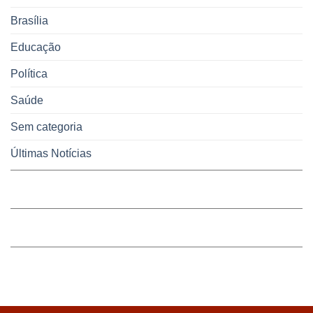
energia
Brasília
e
coleta
de
Educação
lixo
no
Política
DF
Saúde
Sem categoria
Últimas Notícias