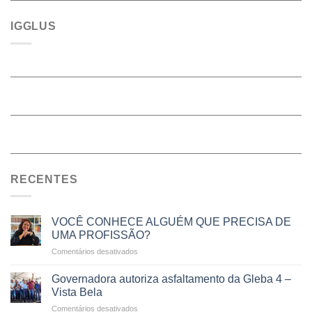
IGGLUS
RECENTES
VOCÊ CONHECE ALGUÉM QUE PRECISA DE
UMA PROFISSÃO?
em
Comentários desativados
VOCÊ
CONHECE
Governadora autoriza asfaltamento da Gleba 4 –
ALGUÉM
Vista Bela
QUE
em
Comentários desativados
PRECISA