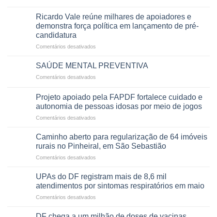
Governadora
infantil
em
prevê
de
Ricardo Vale reúne milhares de apoiadores e
2025
ampliação
natação
demonstra força política em lançamento de pré-
de
da
candidatura
orçamento
história
em
Comentários desativados
para
Ricardo
Justiça
Vale
e
SAÚDE MENTAL PREVENTIVA
reúne
Saúde
em
Comentários desativados
milhares
em
SAÚDE
de
projeto
MENTAL
apoiadores
Projeto apoiado pela FAPDF fortalece cuidado e
de
PREVENTIVA
e
internação
autonomia de pessoas idosas por meio de jogos
demonstra
involuntária
em
Comentários desativados
força
humanizada
Projeto
política
apoiado
Caminho aberto para regularização de 64 imóveis
em
pela
rurais no Pinheiral, em São Sebastião
lançamento
FAPDF
de
em
Comentários desativados
fortalece
pré-
Caminho
cuidado
candidatura
aberto
e
UPAs do DF registram mais de 8,6 mil
para
autonomia
atendimentos por sintomas respiratórios em maio
regularização
de
em
Comentários desativados
de
pessoas
UPAs
64
idosas
do
imóveis
DF chega a um milhão de doses de vacinas
por