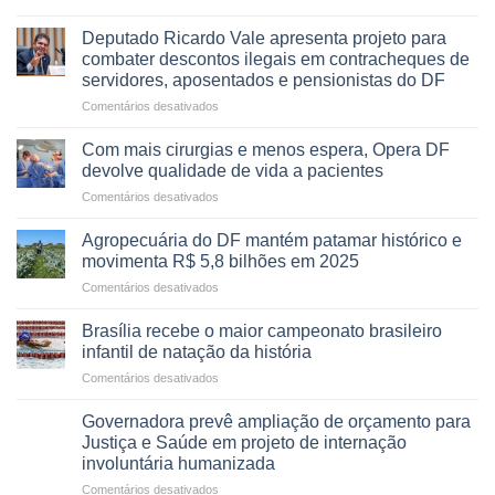
Governadora
DE
autoriza
UMA
Deputado Ricardo Vale apresenta projeto para
asfaltamento
PROFISSÃO?
combater descontos ilegais em contracheques de
da
servidores, aposentados e pensionistas do DF
Gleba
em
Comentários desativados
4
Deputado
–
Ricardo
Vista
Com mais cirurgias e menos espera, Opera DF
Vale
Bela
devolve qualidade de vida a pacientes
apresenta
em
Comentários desativados
projeto
Com
para
mais
combater
Agropecuária do DF mantém patamar histórico e
cirurgias
descontos
movimenta R$ 5,8 bilhões em 2025
e
ilegais
em
Comentários desativados
menos
em
Agropecuária
espera,
contracheques
do
Opera
Brasília recebe o maior campeonato brasileiro
de
DF
DF
infantil de natação da história
servidores,
mantém
devolve
aposentados
em
Comentários desativados
patamar
qualidade
e
Brasília
histórico
de
pensionistas
recebe
e
Governadora prevê ampliação de orçamento para
vida
do
o
movimenta
Justiça e Saúde em projeto de internação
a
DF
maior
R$
pacientes
involuntária humanizada
campeonato
5,8
em
Comentários desativados
brasileiro
bilhões