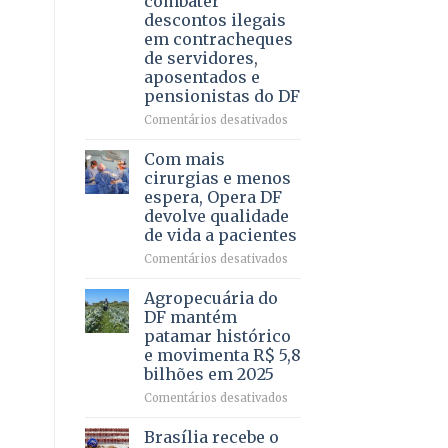
combater
4
descontos ilegais
–
em contracheques
Vista
de servidores,
Bela
aposentados e
pensionistas do DF
em
Comentários desativados
Deputado
Ricardo
Com mais
Vale
cirurgias e menos
apresenta
espera, Opera DF
projeto
devolve qualidade
para
de vida a pacientes
combater
descontos
em
Comentários desativados
ilegais
Com
em
mais
Agropecuária do
contracheques
cirurgias
DF mantém
de
e
patamar histórico
servidores,
menos
e movimenta R$ 5,8
aposentados
espera,
bilhões em 2025
e
Opera
pensionistas
DF
em
Comentários desativados
do
devolve
Agropecuária
DF
qualidade
do
Brasília recebe o
de