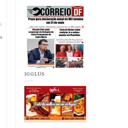
,
es
IGGLUS