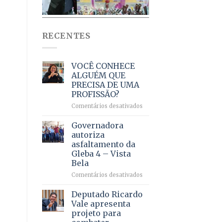
RECENTES
VOCÊ CONHECE
ALGUÉM QUE
PRECISA DE UMA
PROFISSÃO?
em
Comentários desativados
VOCÊ
CONHECE
Governadora
ALGUÉM
autoriza
QUE
asfaltamento da
PRECISA
Gleba 4 – Vista
DE
Bela
UMA
PROFISSÃO?
em
Comentários desativados
Governadora
autoriza
Deputado Ricardo
asfaltamento
Vale apresenta
da
projeto para
Gleba