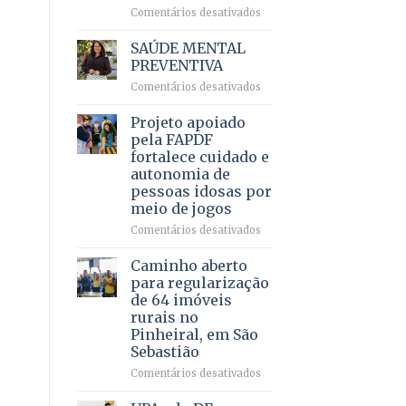
em
em
Comentários desativados
projeto
Ricardo
de
Vale
SAÚDE MENTAL
internação
reúne
PREVENTIVA
involuntária
milhares
humanizada
em
Comentários desativados
de
SAÚDE
apoiadores
MENTAL
Projeto apoiado
e
PREVENTIVA
demonstra
pela FAPDF
força
fortalece cuidado e
política
autonomia de
em
pessoas idosas por
lançamento
meio de jogos
de
pré-
em
Comentários desativados
candidatura
Projeto
apoiado
Caminho aberto
pela
para regularização
FAPDF
de 64 imóveis
fortalece
rurais no
cuidado
Pinheiral, em São
e
Sebastião
autonomia
de
em
Comentários desativados
pessoas
Caminho
idosas
aberto