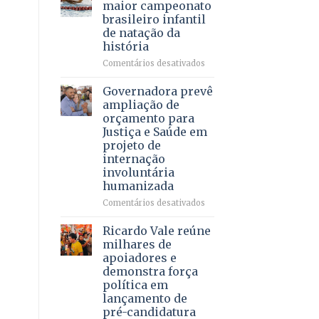
DF
maior campeonato
vida
mantém
brasileiro infantil
a
patamar
de natação da
pacientes
histórico
história
e
movimenta
em
Comentários desativados
R$
Brasília
5,8
recebe
Governadora prevê
bilhões
o
ampliação de
em
maior
orçamento para
2025
campeonato
Justiça e Saúde em
brasileiro
projeto de
infantil
internação
de
involuntária
natação
humanizada
da
história
em
Comentários desativados
Governadora
prevê
Ricardo Vale reúne
ampliação
milhares de
de
apoiadores e
orçamento
demonstra força
para
política em
Justiça
lançamento de
e
pré-candidatura
Saúde