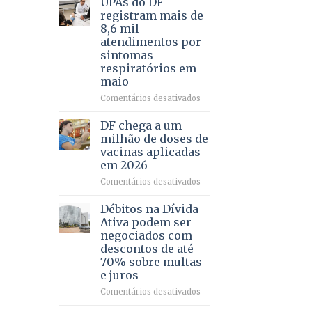
UPAs do DF
por
para
registram mais de
meio
regularização
8,6 mil
de
de
atendimentos por
jogos
64
sintomas
imóveis
respiratórios em
rurais
maio
no
Pinheiral,
em
Comentários desativados
em
UPAs
São
do
DF chega a um
Sebastião
DF
milhão de doses de
registram
vacinas aplicadas
mais
em 2026
de
8,6
em
Comentários desativados
mil
DF
atendimentos
chega
Débitos na Dívida
por
a
Ativa podem ser
sintomas
um
negociados com
respiratórios
milhão
descontos de até
em
de
70% sobre multas
maio
doses
e juros
de
vacinas
em
Comentários desativados
aplicadas
Débitos
em