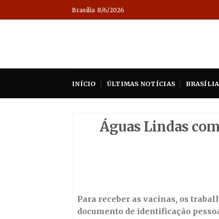
Skip
Brasília
8/6/2026
to
content
INÍCIO
ÚLTIMAS NOTÍCIAS
BRASÍLI
Águas Lindas come
Para receber as vacinas, os trabal
documento de identificação pesso