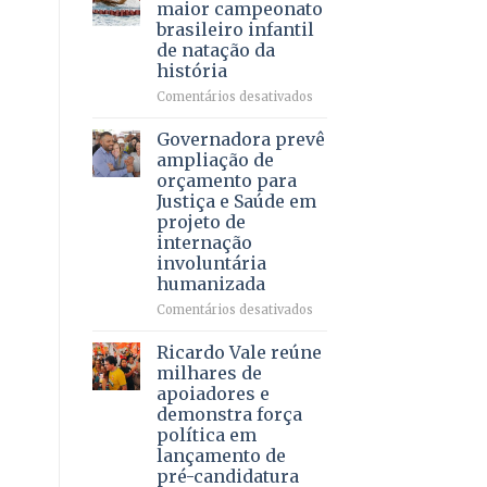
DF
maior campeonato
vida
mantém
brasileiro infantil
a
patamar
de natação da
pacientes
histórico
história
e
movimenta
em
Comentários desativados
R$
Brasília
5,8
recebe
Governadora prevê
bilhões
o
ampliação de
em
maior
orçamento para
2025
campeonato
Justiça e Saúde em
brasileiro
projeto de
infantil
internação
de
involuntária
natação
humanizada
da
história
em
Comentários desativados
Governadora
prevê
Ricardo Vale reúne
ampliação
milhares de
de
apoiadores e
orçamento
demonstra força
para
política em
Justiça
lançamento de
e
pré-candidatura
Saúde