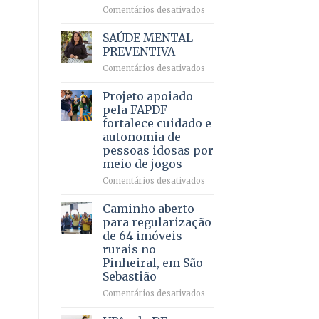
em
em
Comentários desativados
projeto
Ricardo
de
Vale
SAÚDE MENTAL
internação
reúne
PREVENTIVA
involuntária
milhares
humanizada
em
Comentários desativados
de
SAÚDE
apoiadores
MENTAL
Projeto apoiado
e
PREVENTIVA
demonstra
pela FAPDF
força
fortalece cuidado e
política
autonomia de
em
pessoas idosas por
lançamento
meio de jogos
de
pré-
em
Comentários desativados
candidatura
Projeto
apoiado
Caminho aberto
pela
para regularização
FAPDF
de 64 imóveis
fortalece
rurais no
cuidado
Pinheiral, em São
e
Sebastião
autonomia
de
em
Comentários desativados
pessoas
Caminho
idosas
aberto