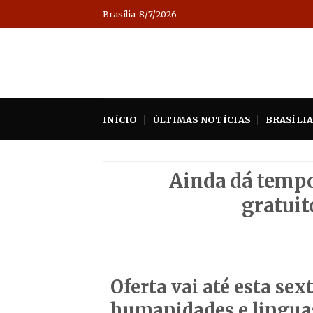
Skip
Brasília
8/7/2026
to
content
INÍCIO
ÚLTIMAS NOTÍCIAS
BRASÍLI
Ainda dá tempo
gratuit
Oferta vai até esta sex
humanidades e lingua