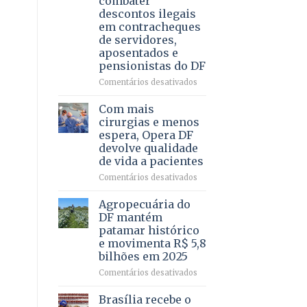
combater
4
descontos ilegais
–
em contracheques
Vista
de servidores,
Bela
aposentados e
pensionistas do DF
em
Comentários desativados
Deputado
Ricardo
Com mais
Vale
cirurgias e menos
apresenta
espera, Opera DF
projeto
devolve qualidade
para
de vida a pacientes
combater
descontos
em
Comentários desativados
ilegais
Com
em
mais
Agropecuária do
contracheques
cirurgias
DF mantém
de
e
patamar histórico
servidores,
menos
e movimenta R$ 5,8
aposentados
espera,
bilhões em 2025
e
Opera
pensionistas
DF
em
Comentários desativados
do
devolve
Agropecuária
DF
qualidade
do
Brasília recebe o
de