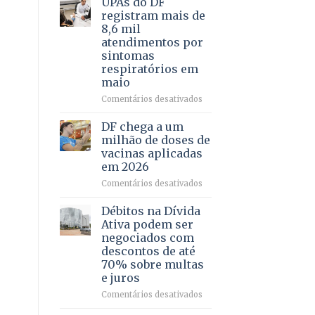
UPAs do DF
por
para
registram mais de
meio
regularização
8,6 mil
de
de
atendimentos por
jogos
64
sintomas
imóveis
respiratórios em
rurais
maio
no
Pinheiral,
em
Comentários desativados
em
UPAs
São
do
DF chega a um
Sebastião
DF
milhão de doses de
registram
vacinas aplicadas
mais
em 2026
de
8,6
em
Comentários desativados
mil
DF
atendimentos
chega
Débitos na Dívida
por
a
Ativa podem ser
sintomas
um
negociados com
respiratórios
milhão
descontos de até
em
de
70% sobre multas
maio
doses
e juros
de
vacinas
em
Comentários desativados
aplicadas
Débitos
em