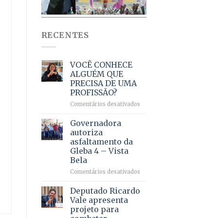
RECENTES
VOCÊ CONHECE
ALGUÉM QUE
PRECISA DE UMA
PROFISSÃO?
em
Comentários desativados
VOCÊ
CONHECE
Governadora
ALGUÉM
autoriza
QUE
asfaltamento da
PRECISA
Gleba 4 – Vista
DE
Bela
UMA
PROFISSÃO?
em
Comentários desativados
Governadora
autoriza
Deputado Ricardo
asfaltamento
Vale apresenta
da
projeto para
Gleba