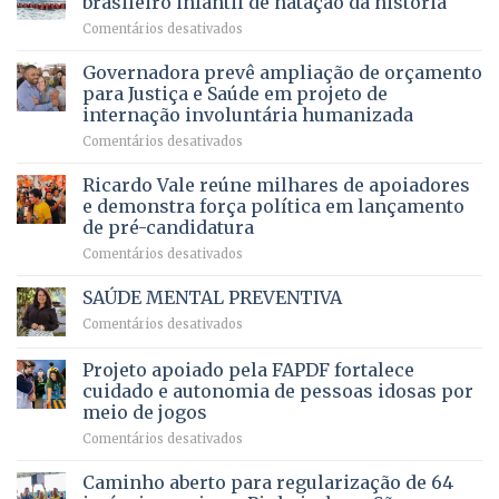
brasileiro infantil de natação da história
mantém
qualidade
e
em
Comentários desativados
patamar
de
pensionistas
Brasília
histórico
vida
do
recebe
Governadora prevê ampliação de orçamento
e
a
DF
o
movimenta
pacientes
para Justiça e Saúde em projeto de
maior
R$
internação involuntária humanizada
campeonato
5,8
em
Comentários desativados
brasileiro
bilhões
Governadora
infantil
em
prevê
de
Ricardo Vale reúne milhares de apoiadores
2025
ampliação
natação
e demonstra força política em lançamento
de
da
de pré-candidatura
orçamento
história
em
Comentários desativados
para
Ricardo
Justiça
Vale
e
SAÚDE MENTAL PREVENTIVA
reúne
Saúde
em
Comentários desativados
milhares
em
SAÚDE
de
projeto
MENTAL
Projeto apoiado pela FAPDF fortalece
apoiadores
de
PREVENTIVA
e
internação
cuidado e autonomia de pessoas idosas por
demonstra
involuntária
meio de jogos
força
humanizada
em
Comentários desativados
política
Projeto
em
apoiado
Caminho aberto para regularização de 64
lançamento
pela
de