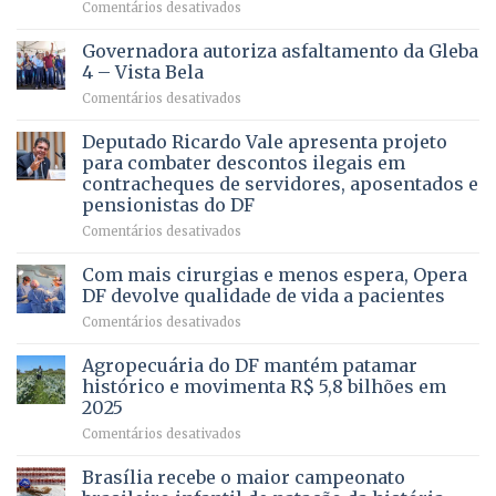
em
Comentários desativados
VOCÊ
CONHECE
Governadora autoriza asfaltamento da Gleba
ALGUÉM
4 – Vista Bela
QUE
em
Comentários desativados
PRECISA
Governadora
DE
autoriza
Deputado Ricardo Vale apresenta projeto
UMA
asfaltamento
PROFISSÃO?
para combater descontos ilegais em
da
contracheques de servidores, aposentados e
Gleba
pensionistas do DF
4
–
em
Comentários desativados
Vista
Deputado
Bela
Ricardo
Com mais cirurgias e menos espera, Opera
Vale
DF devolve qualidade de vida a pacientes
apresenta
em
Comentários desativados
projeto
Com
para
mais
Agropecuária do DF mantém patamar
combater
cirurgias
descontos
histórico e movimenta R$ 5,8 bilhões em
e
ilegais
2025
menos
em
em
Comentários desativados
espera,
contracheques
Agropecuária
Opera
de
do
DF
Brasília recebe o maior campeonato
servidores,
DF
devolve
aposentados