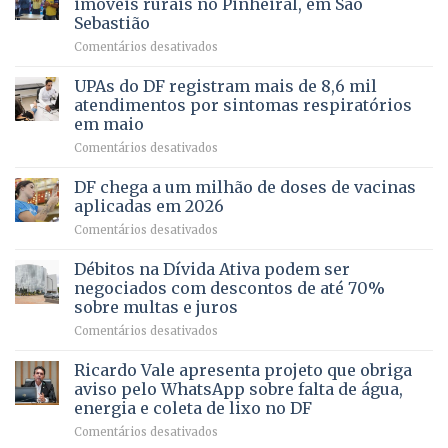
imóveis rurais no Pinheiral, em São
FAPDF
pré-
Sebastião
fortalece
candidatura
em
Comentários desativados
cuidado
Caminho
e
aberto
autonomia
UPAs do DF registram mais de 8,6 mil
para
de
atendimentos por sintomas respiratórios
regularização
pessoas
em maio
de
idosas
em
Comentários desativados
64
por
UPAs
imóveis
meio
do
rurais
de
DF chega a um milhão de doses de vacinas
DF
no
jogos
aplicadas em 2026
registram
Pinheiral,
em
Comentários desativados
mais
em
DF
de
São
chega
Débitos na Dívida Ativa podem ser
8,6
Sebastião
a
mil
negociados com descontos de até 70%
um
atendimentos
sobre multas e juros
milhão
por
em
Comentários desativados
de
sintomas
Débitos
doses
respiratórios
na
de
Ricardo Vale apresenta projeto que obriga
em
Dívida
vacinas
maio
aviso pelo WhatsApp sobre falta de água,
Ativa
aplicadas
energia e coleta de lixo no DF
podem
em
em
Comentários desativados
ser
2026
Ricardo