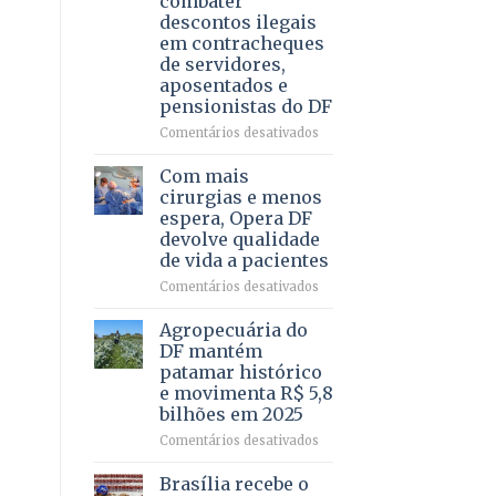
combater
4
descontos ilegais
–
em contracheques
Vista
de servidores,
Bela
aposentados e
pensionistas do DF
em
Comentários desativados
Deputado
Ricardo
Com mais
Vale
cirurgias e menos
apresenta
espera, Opera DF
projeto
devolve qualidade
para
de vida a pacientes
combater
descontos
em
Comentários desativados
ilegais
Com
em
mais
Agropecuária do
contracheques
cirurgias
DF mantém
de
e
patamar histórico
servidores,
menos
e movimenta R$ 5,8
aposentados
espera,
bilhões em 2025
e
Opera
pensionistas
DF
em
Comentários desativados
do
devolve
Agropecuária
DF
qualidade
do
Brasília recebe o
de