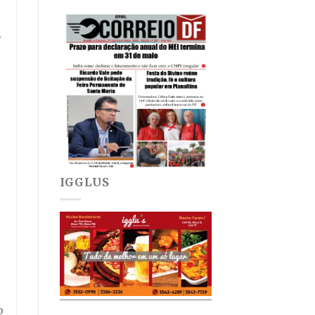
o
r
IGGLUS
o