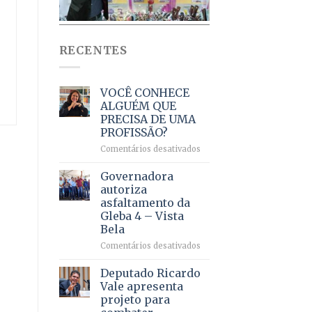
RECENTES
VOCÊ CONHECE
ALGUÉM QUE
PRECISA DE UMA
PROFISSÃO?
em
Comentários desativados
VOCÊ
CONHECE
Governadora
ALGUÉM
autoriza
QUE
asfaltamento da
PRECISA
Gleba 4 – Vista
DE
Bela
UMA
PROFISSÃO?
em
Comentários desativados
Governadora
autoriza
Deputado Ricardo
asfaltamento
Vale apresenta
da
projeto para
Gleba