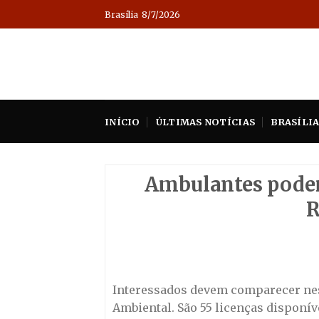
Skip
Brasília
8/7/2026
to
content
INÍCIO
ÚLTIMAS NOTÍCIAS
BRASÍLI
Ambulantes podem
R
Interessados devem comparecer nesta
Ambiental. São 55 licenças disponíve