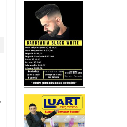
h
o
,