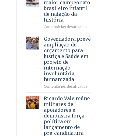
DF
maior campeonato
vida
mantém
brasileiro infantil
a
patamar
de natação da
pacientes
histórico
história
e
movimenta
em
Comentários desativados
R$
Brasília
5,8
recebe
Governadora prevê
bilhões
o
ampliação de
em
maior
orçamento para
2025
campeonato
Justiça e Saúde em
brasileiro
projeto de
infantil
internação
de
involuntária
natação
humanizada
da
história
em
Comentários desativados
Governadora
prevê
Ricardo Vale reúne
ampliação
milhares de
de
apoiadores e
orçamento
demonstra força
para
política em
Justiça
lançamento de
e
pré-candidatura
Saúde