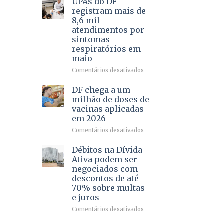
UPAs do DF
por
para
registram mais de
meio
regularização
8,6 mil
de
de
atendimentos por
jogos
64
sintomas
imóveis
respiratórios em
rurais
maio
no
Pinheiral,
em
Comentários desativados
em
UPAs
São
do
DF chega a um
Sebastião
DF
milhão de doses de
registram
vacinas aplicadas
mais
em 2026
de
8,6
em
Comentários desativados
mil
DF
atendimentos
chega
Débitos na Dívida
por
a
Ativa podem ser
sintomas
um
negociados com
respiratórios
milhão
descontos de até
em
de
70% sobre multas
maio
doses
e juros
de
vacinas
em
Comentários desativados
aplicadas
Débitos
em