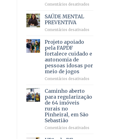
em
em
Comentários desativados
projeto
Ricardo
de
Vale
SAÚDE MENTAL
internação
reúne
PREVENTIVA
involuntária
milhares
humanizada
em
Comentários desativados
de
SAÚDE
apoiadores
MENTAL
Projeto apoiado
e
PREVENTIVA
demonstra
pela FAPDF
força
fortalece cuidado e
política
autonomia de
em
pessoas idosas por
lançamento
meio de jogos
de
pré-
em
Comentários desativados
candidatura
Projeto
apoiado
Caminho aberto
pela
para regularização
FAPDF
de 64 imóveis
fortalece
rurais no
cuidado
Pinheiral, em São
e
Sebastião
autonomia
de
em
Comentários desativados
pessoas
Caminho
idosas
aberto