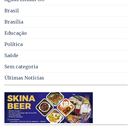
coleta
de
Brasil
lixo
no
Brasília
DF
Educação
Política
Saúde
Sem categoria
Últimas Notícias