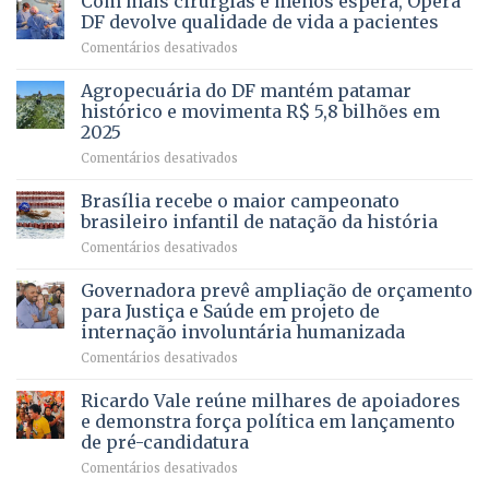
Com mais cirurgias e menos espera, Opera
Vale
DF devolve qualidade de vida a pacientes
apresenta
em
Comentários desativados
projeto
Com
para
mais
Agropecuária do DF mantém patamar
combater
cirurgias
descontos
histórico e movimenta R$ 5,8 bilhões em
e
ilegais
2025
menos
em
em
Comentários desativados
espera,
contracheques
Agropecuária
Opera
de
do
DF
Brasília recebe o maior campeonato
servidores,
DF
devolve
aposentados
brasileiro infantil de natação da história
mantém
qualidade
e
em
Comentários desativados
patamar
de
pensionistas
Brasília
histórico
vida
do
recebe
Governadora prevê ampliação de orçamento
e
a
DF
o
movimenta
pacientes
para Justiça e Saúde em projeto de
maior
R$
internação involuntária humanizada
campeonato
5,8
em
Comentários desativados
brasileiro
bilhões
Governadora
infantil
em
prevê
de
Ricardo Vale reúne milhares de apoiadores
2025
ampliação
natação
e demonstra força política em lançamento
de
da
de pré-candidatura
orçamento
história
em
Comentários desativados
para
Ricardo
Justiça