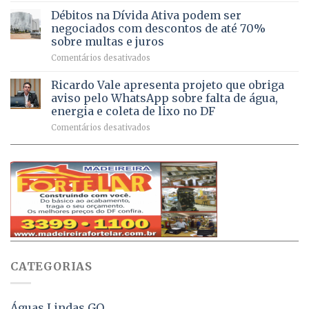
de
São
chega
Débitos na Dívida Ativa podem ser
8,6
Sebastião
a
mil
negociados com descontos de até 70%
um
atendimentos
sobre multas e juros
milhão
por
em
Comentários desativados
de
sintomas
Débitos
doses
respiratórios
na
de
Ricardo Vale apresenta projeto que obriga
em
Dívida
vacinas
maio
aviso pelo WhatsApp sobre falta de água,
Ativa
aplicadas
energia e coleta de lixo no DF
podem
em
em
Comentários desativados
ser
2026
Ricardo
negociados
Vale
com
apresenta
descontos
projeto
de
que
até
obriga
70%
aviso
sobre
pelo
multas
WhatsApp
e
sobre
juros
falta
CATEGORIAS
de
água,
energia
e
Águas Lindas GO