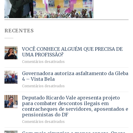
RECENTES
VOCÊ CONHECE ALGUÉM QUE PRECISA DE
UMA PROFISSÃO?
em
Comentários desativados
VOCÊ
CONHECE
Governadora autoriza asfaltamento da Gleba
ALGUÉM
4 – Vista Bela
QUE
em
Comentários desativados
PRECISA
Governadora
DE
autoriza
Deputado Ricardo Vale apresenta projeto
UMA
asfaltamento
PROFISSÃO?
para combater descontos ilegais em
da
contracheques de servidores, aposentados e
Gleba
pensionistas do DF
4
–
em
Comentários desativados
Vista
Deputado
Bela
Ricardo