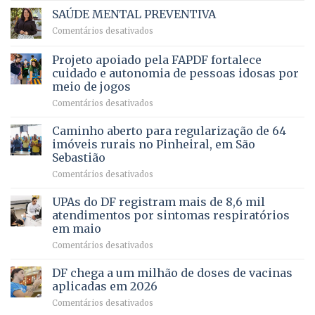
Vale
e
SAÚDE MENTAL PREVENTIVA
reúne
Saúde
em
Comentários desativados
milhares
em
SAÚDE
de
projeto
MENTAL
Projeto apoiado pela FAPDF fortalece
apoiadores
de
PREVENTIVA
e
internação
cuidado e autonomia de pessoas idosas por
demonstra
involuntária
meio de jogos
força
humanizada
em
Comentários desativados
política
Projeto
em
apoiado
Caminho aberto para regularização de 64
lançamento
pela
de
imóveis rurais no Pinheiral, em São
FAPDF
pré-
Sebastião
fortalece
candidatura
em
Comentários desativados
cuidado
Caminho
e
aberto
autonomia
UPAs do DF registram mais de 8,6 mil
para
de
atendimentos por sintomas respiratórios
regularização
pessoas
em maio
de
idosas
em
Comentários desativados
64
por
UPAs
imóveis
meio
do
rurais
de
DF chega a um milhão de doses de vacinas
DF
no
jogos
aplicadas em 2026
registram
Pinheiral,
em
Comentários desativados
mais
em
DF