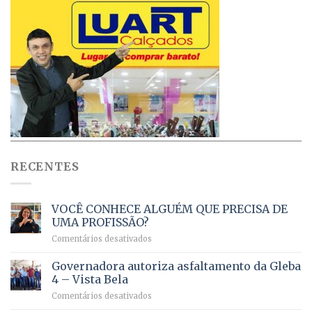
RECENTES
VOCÊ CONHECE ALGUÉM QUE PRECISA DE
UMA PROFISSÃO?
em
Comentários desativados
VOCÊ
CONHECE
Governadora autoriza asfaltamento da Gleba
ALGUÉM
4 – Vista Bela
QUE
em
Comentários desativados
PRECISA
Governadora
DE