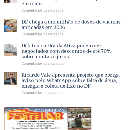
regularização
pessoas
em maio
de
idosas
em
Comentários desativados
64
por
UPAs
imóveis
meio
do
rurais
de
DF chega a um milhão de doses de vacinas
DF
no
jogos
aplicadas em 2026
registram
Pinheiral,
em
Comentários desativados
mais
em
DF
de
São
chega
Débitos na Dívida Ativa podem ser
8,6
Sebastião
a
mil
negociados com descontos de até 70%
um
atendimentos
sobre multas e juros
milhão
por
em
Comentários desativados
de
sintomas
Débitos
doses
respiratórios
na
de
Ricardo Vale apresenta projeto que obriga
em
Dívida
vacinas
maio
aviso pelo WhatsApp sobre falta de água,
Ativa
aplicadas
energia e coleta de lixo no DF
podem
em
em
Comentários desativados
ser
2026
Ricardo
negociados
Vale
com
apresenta
descontos
projeto
de
que
até
obriga
70%
aviso
sobre