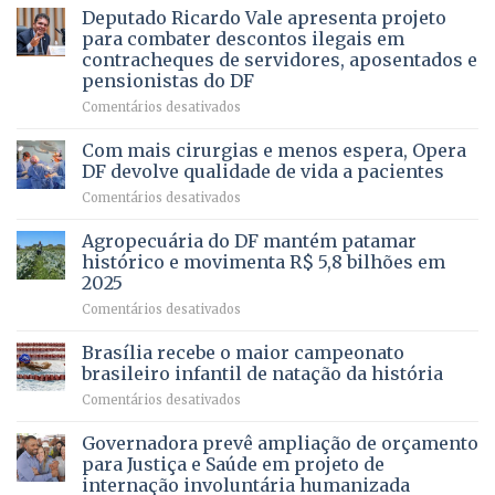
autoriza
Deputado Ricardo Vale apresenta projeto
UMA
asfaltamento
PROFISSÃO?
para combater descontos ilegais em
da
contracheques de servidores, aposentados e
Gleba
pensionistas do DF
4
–
em
Comentários desativados
Vista
Deputado
Bela
Ricardo
Com mais cirurgias e menos espera, Opera
Vale
DF devolve qualidade de vida a pacientes
apresenta
em
Comentários desativados
projeto
Com
para
mais
Agropecuária do DF mantém patamar
combater
cirurgias
descontos
histórico e movimenta R$ 5,8 bilhões em
e
ilegais
2025
menos
em
em
Comentários desativados
espera,
contracheques
Agropecuária
Opera
de
do
DF
Brasília recebe o maior campeonato
servidores,
DF
devolve
aposentados
brasileiro infantil de natação da história
mantém
qualidade
e
em
Comentários desativados
patamar
de
pensionistas
Brasília
histórico
vida
do
recebe
Governadora prevê ampliação de orçamento
e
a
DF
o
movimenta
pacientes
para Justiça e Saúde em projeto de
maior
R$
internação involuntária humanizada
campeonato