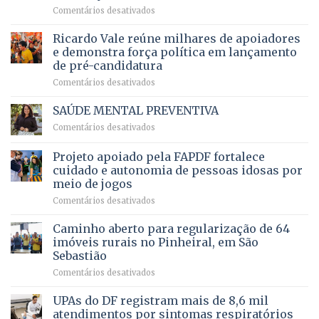
5,8
em
Comentários desativados
brasileiro
bilhões
Governadora
infantil
em
prevê
de
Ricardo Vale reúne milhares de apoiadores
2025
ampliação
natação
e demonstra força política em lançamento
de
da
de pré-candidatura
orçamento
história
em
Comentários desativados
para
Ricardo
Justiça
Vale
e
SAÚDE MENTAL PREVENTIVA
reúne
Saúde
em
Comentários desativados
milhares
em
SAÚDE
de
projeto
MENTAL
Projeto apoiado pela FAPDF fortalece
apoiadores
de
PREVENTIVA
e
internação
cuidado e autonomia de pessoas idosas por
demonstra
involuntária
meio de jogos
força
humanizada
em
Comentários desativados
política
Projeto
em
apoiado
Caminho aberto para regularização de 64
lançamento
pela
de
imóveis rurais no Pinheiral, em São
FAPDF
pré-
Sebastião
fortalece
candidatura
em
Comentários desativados
cuidado
Caminho
e
aberto
autonomia
UPAs do DF registram mais de 8,6 mil
para
de
atendimentos por sintomas respiratórios