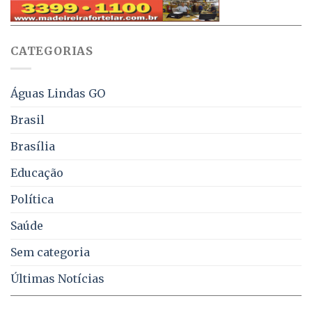
pelo
multas
WhatsApp
e
sobre
juros
falta
CATEGORIAS
de
água,
energia
e
Águas Lindas GO
coleta
de
Brasil
lixo
no
Brasília
DF
Educação
Política
Saúde
Sem categoria
Últimas Notícias