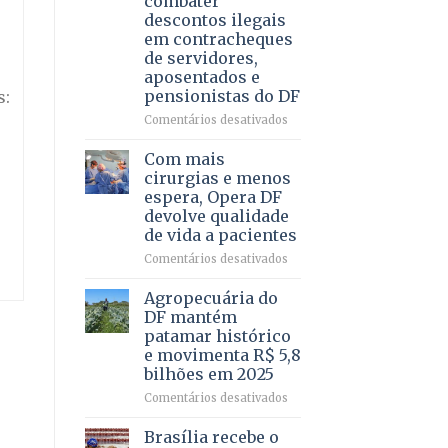
combater
4
descontos ilegais
–
em contracheques
Vista
de servidores,
Bela
aposentados e
pensionistas do DF
s:
em
Comentários desativados
Deputado
Ricardo
Com mais
Vale
cirurgias e menos
apresenta
espera, Opera DF
projeto
devolve qualidade
para
de vida a pacientes
combater
descontos
em
Comentários desativados
ilegais
Com
em
mais
Agropecuária do
contracheques
cirurgias
DF mantém
de
e
patamar histórico
servidores,
menos
e movimenta R$ 5,8
aposentados
espera,
bilhões em 2025
e
Opera
pensionistas
DF
em
Comentários desativados
do
devolve
Agropecuária
DF
qualidade
do
Brasília recebe o
de