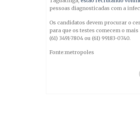
Taguatinga,
estão recrutando volun
pessoas diagnosticadas com a infec
Os candidatos devem procurar o cen
para que os testes comecem o mais r
(61) 3491-7804 ou (61) 99183-0740.
Fonte:metropoles