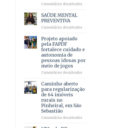
em
em
Comentários desativados
projeto
Ricardo
de
Vale
SAÚDE MENTAL
internação
reúne
PREVENTIVA
involuntária
milhares
humanizada
em
Comentários desativados
de
SAÚDE
apoiadores
MENTAL
Projeto apoiado
e
PREVENTIVA
demonstra
pela FAPDF
força
fortalece cuidado e
política
autonomia de
em
pessoas idosas por
lançamento
meio de jogos
de
pré-
em
Comentários desativados
candidatura
Projeto
apoiado
Caminho aberto
pela
para regularização
FAPDF
de 64 imóveis
fortalece
rurais no
cuidado
Pinheiral, em São
e
Sebastião
autonomia
de
em
Comentários desativados
pessoas
Caminho
idosas
aberto