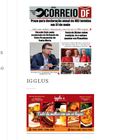
es
so
IGGLUS