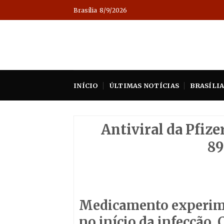
Skip
Brasília
8/9/2026
to
content
INÍCIO
ÚLTIMAS NOTÍCIAS
BRASÍLI
Antiviral da Pfize
89
Medicamento experime
no início da infecção.