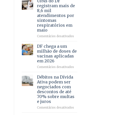
UPAs do DF
por
para
registram mais de
meio
regularização
8,6 mil
de
de
atendimentos por
jogos
64
sintomas
imóveis
respiratórios em
rurais
maio
no
Pinheiral,
em
Comentários desativados
em
UPAs
São
do
DF chega a um
Sebastião
DF
milhão de doses de
registram
vacinas aplicadas
mais
em 2026
de
8,6
em
Comentários desativados
mil
DF
atendimentos
chega
Débitos na Dívida
por
a
Ativa podem ser
sintomas
um
negociados com
respiratórios
milhão
descontos de até
em
de
70% sobre multas
maio
doses
e juros
de
vacinas
em
Comentários desativados
aplicadas
Débitos
em