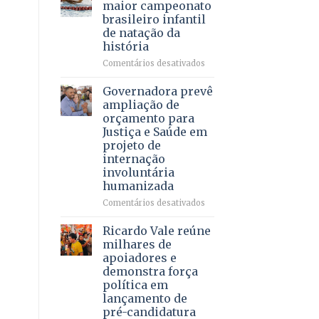
DF
maior campeonato
vida
mantém
brasileiro infantil
a
patamar
de natação da
pacientes
histórico
história
e
movimenta
em
Comentários desativados
R$
Brasília
5,8
recebe
Governadora prevê
bilhões
o
ampliação de
em
maior
orçamento para
2025
campeonato
Justiça e Saúde em
brasileiro
projeto de
infantil
internação
de
involuntária
natação
humanizada
da
história
em
Comentários desativados
Governadora
prevê
Ricardo Vale reúne
ampliação
milhares de
de
apoiadores e
orçamento
demonstra força
para
política em
Justiça
lançamento de
e
pré-candidatura
Saúde