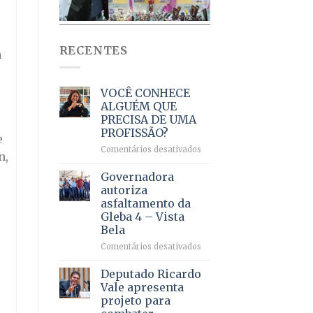
RECENTES
a
VOCÊ CONHECE
ALGUÉM QUE
PRECISA DE UMA
PROFISSÃO?
e
em
Comentários desativados
n,
VOCÊ
CONHECE
Governadora
ALGUÉM
autoriza
QUE
asfaltamento da
PRECISA
Gleba 4 – Vista
DE
Bela
UMA
PROFISSÃO?
em
Comentários desativados
Governadora
autoriza
Deputado Ricardo
asfaltamento
Vale apresenta
da
projeto para
Gleba