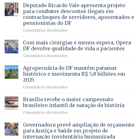
autoriza
Deputado Ricardo Vale apresenta projeto
UMA
asfaltamento
PROFISSÃO?
para combater descontos ilegais em
da
contracheques de servidores, aposentados e
Gleba
pensionistas do DF
4
–
em
Comentários desativados
Vista
Deputado
Bela
Ricardo
Com mais cirurgias e menos espera, Opera
Vale
DF devolve qualidade de vida a pacientes
apresenta
em
Comentários desativados
projeto
Com
para
mais
Agropecuária do DF mantém patamar
combater
cirurgias
descontos
histórico e movimenta R$ 5,8 bilhões em
e
ilegais
2025
menos
em
em
Comentários desativados
espera,
contracheques
Agropecuária
Opera
de
do
DF
Brasília recebe o maior campeonato
servidores,
DF
devolve
aposentados
brasileiro infantil de natação da história
mantém
qualidade
e
em
Comentários desativados
patamar
de
pensionistas
Brasília
histórico
vida
do
recebe
Governadora prevê ampliação de orçamento
e
a
DF
o
movimenta
pacientes
para Justiça e Saúde em projeto de
maior
R$
internação involuntária humanizada
campeonato