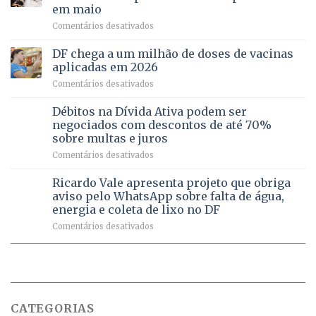
regularização
pessoas
em maio
de
idosas
em
Comentários desativados
64
por
UPAs
imóveis
meio
do
rurais
de
DF chega a um milhão de doses de vacinas
DF
no
jogos
aplicadas em 2026
registram
Pinheiral,
em
Comentários desativados
mais
em
DF
de
São
chega
Débitos na Dívida Ativa podem ser
8,6
Sebastião
a
mil
negociados com descontos de até 70%
um
atendimentos
sobre multas e juros
milhão
por
em
Comentários desativados
de
sintomas
Débitos
doses
respiratórios
na
de
Ricardo Vale apresenta projeto que obriga
em
Dívida
vacinas
maio
aviso pelo WhatsApp sobre falta de água,
Ativa
aplicadas
energia e coleta de lixo no DF
podem
em
em
Comentários desativados
ser
2026
Ricardo
negociados
Vale
com
apresenta
descontos
projeto
de
que
até
obriga
70%
CATEGORIAS
aviso
sobre