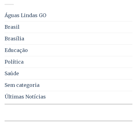
pelo
multas
WhatsApp
e
sobre
juros
Águas Lindas GO
falta
de
Brasil
água,
energia
Brasília
e
coleta
Educação
de
lixo
no
Política
DF
Saúde
Sem categoria
Últimas Notícias