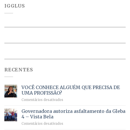
IGGLUS
RECENTES
VOCÊ CONHECE ALGUÉM QUE PRECISA DE
UMA PROFISSÃO?
em
Comentários desativados
VOCÊ
CONHECE
Governadora autoriza asfaltamento da Gleba
ALGUÉM
4 – Vista Bela
QUE
em
Comentários desativados
PRECISA
Governadora
DE