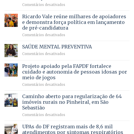
5,8
em
Comentários desativados
brasileiro
bilhões
Governadora
infantil
em
prevê
de
Ricardo Vale reúne milhares de apoiadores
2025
ampliação
natação
e demonstra força política em lançamento
de
da
de pré-candidatura
orçamento
história
em
Comentários desativados
para
Ricardo
Justiça
Vale
e
SAÚDE MENTAL PREVENTIVA
reúne
Saúde
em
Comentários desativados
milhares
em
SAÚDE
de
projeto
MENTAL
Projeto apoiado pela FAPDF fortalece
apoiadores
de
PREVENTIVA
e
internação
cuidado e autonomia de pessoas idosas por
demonstra
involuntária
meio de jogos
força
humanizada
em
Comentários desativados
política
Projeto
em
apoiado
Caminho aberto para regularização de 64
lançamento
pela
de
imóveis rurais no Pinheiral, em São
FAPDF
pré-
Sebastião
fortalece
candidatura
em
Comentários desativados
cuidado
Caminho
e
aberto
autonomia
UPAs do DF registram mais de 8,6 mil
para
de
atendimentos por sintomas respiratórios