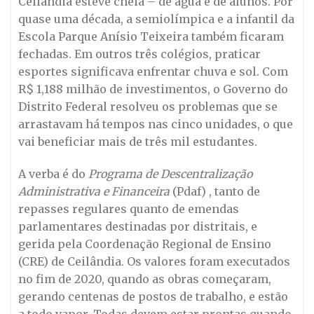
Ceilândia esteve cheia – de água e de alunos. Por
quase uma década, a semiolímpica e a infantil da
Escola Parque Anísio Teixeira também ficaram
fechadas. Em outros três colégios, praticar
esportes significava enfrentar chuva e sol. Com
R$ 1,188 milhão de investimentos, o Governo do
Distrito Federal resolveu os problemas que se
arrastavam há tempos nas cinco unidades, o que
vai beneficiar mais de três mil estudantes.
A verba é do
Programa de Descentralização
Administrativa e Financeira
(Pdaf) , tanto de
repasses regulares quanto de emendas
parlamentares destinadas por distritais, e
gerida pela Coordenação Regional de Ensino
(CRE) de Ceilândia. Os valores foram executados
no fim de 2020, quando as obras começaram,
gerando centenas de postos de trabalho, e estão
a todo vapor. Todas devem estar prontas quando