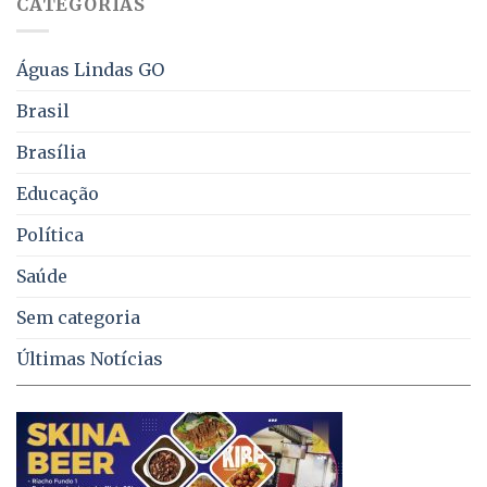
CATEGORIAS
de
água,
energia
e
Águas Lindas GO
coleta
de
Brasil
lixo
no
Brasília
DF
Educação
Política
Saúde
Sem categoria
Últimas Notícias