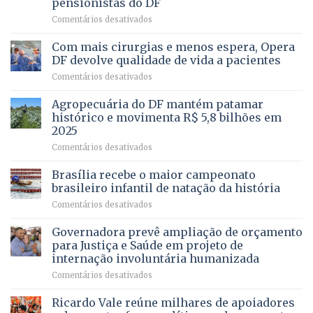
pensionistas do DF
4
–
em
Comentários desativados
Vista
Deputado
Bela
Ricardo
Com mais cirurgias e menos espera, Opera
Vale
DF devolve qualidade de vida a pacientes
apresenta
em
Comentários desativados
projeto
Com
para
mais
Agropecuária do DF mantém patamar
combater
cirurgias
descontos
histórico e movimenta R$ 5,8 bilhões em
e
ilegais
2025
menos
em
em
Comentários desativados
espera,
contracheques
Agropecuária
Opera
de
do
DF
Brasília recebe o maior campeonato
servidores,
DF
devolve
aposentados
brasileiro infantil de natação da história
mantém
qualidade
e
em
Comentários desativados
patamar
de
pensionistas
Brasília
histórico
vida
do
recebe
Governadora prevê ampliação de orçamento
e
a
DF
o
movimenta
pacientes
para Justiça e Saúde em projeto de
maior
R$
internação involuntária humanizada
campeonato
5,8
em
Comentários desativados
brasileiro
bilhões
Governadora
infantil
em
prevê
de
Ricardo Vale reúne milhares de apoiadores
2025
ampliação
natação