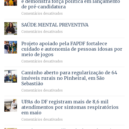
e demonstra força política em lançamento
de
da
de pré-candidatura
orçamento
história
em
Comentários desativados
para
Ricardo
Justiça
Vale
e
SAÚDE MENTAL PREVENTIVA
reúne
Saúde
em
Comentários desativados
milhares
em
SAÚDE
de
projeto
MENTAL
Projeto apoiado pela FAPDF fortalece
apoiadores
de
PREVENTIVA
e
internação
cuidado e autonomia de pessoas idosas por
demonstra
involuntária
meio de jogos
força
humanizada
em
Comentários desativados
política
Projeto
em
apoiado
Caminho aberto para regularização de 64
lançamento
pela
de
imóveis rurais no Pinheiral, em São
FAPDF
pré-
Sebastião
fortalece
candidatura
em
Comentários desativados
cuidado
Caminho
e
aberto
autonomia
UPAs do DF registram mais de 8,6 mil
para
de
atendimentos por sintomas respiratórios
regularização
pessoas
em maio
de
idosas
em
Comentários desativados
64
por
UPAs
imóveis
meio
do