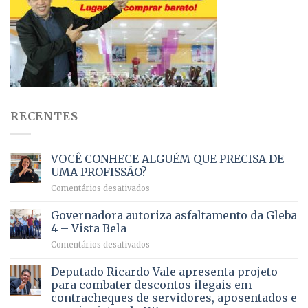
RECENTES
VOCÊ CONHECE ALGUÉM QUE PRECISA DE
UMA PROFISSÃO?
em
Comentários desativados
VOCÊ
CONHECE
Governadora autoriza asfaltamento da Gleba
ALGUÉM
4 – Vista Bela
QUE
em
Comentários desativados
PRECISA
Governadora
DE
autoriza
Deputado Ricardo Vale apresenta projeto
UMA
asfaltamento
PROFISSÃO?
para combater descontos ilegais em
da
contracheques de servidores, aposentados e
Gleba