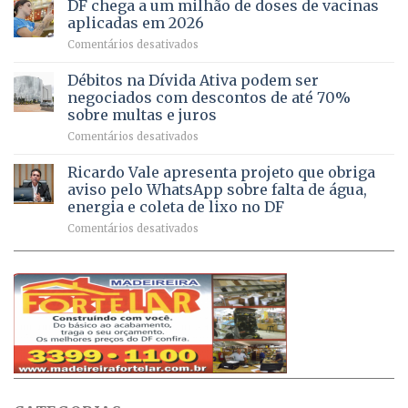
rurais
de
DF chega a um milhão de doses de vacinas
DF
no
jogos
aplicadas em 2026
registram
Pinheiral,
em
Comentários desativados
mais
em
DF
de
São
chega
Débitos na Dívida Ativa podem ser
8,6
Sebastião
a
mil
negociados com descontos de até 70%
um
atendimentos
sobre multas e juros
milhão
por
em
Comentários desativados
de
sintomas
Débitos
doses
respiratórios
na
de
Ricardo Vale apresenta projeto que obriga
em
Dívida
vacinas
maio
aviso pelo WhatsApp sobre falta de água,
Ativa
aplicadas
energia e coleta de lixo no DF
podem
em
em
Comentários desativados
ser
2026
Ricardo
negociados
Vale
com
apresenta
descontos
projeto
de
que
até
obriga
70%
aviso
sobre
pelo
multas
WhatsApp
e
sobre
juros
falta