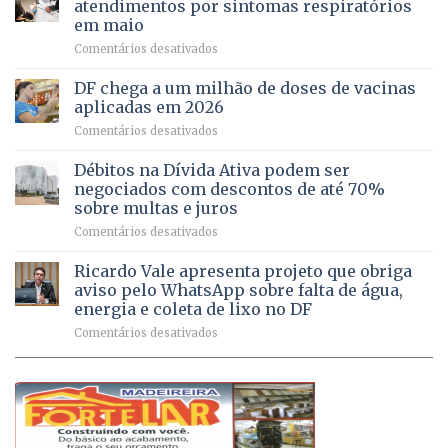
atendimentos por sintomas respiratórios
regularização
pessoas
em maio
de
idosas
em
Comentários desativados
64
por
UPAs
imóveis
meio
do
rurais
de
DF chega a um milhão de doses de vacinas
DF
no
jogos
aplicadas em 2026
registram
Pinheiral,
em
Comentários desativados
mais
em
DF
de
São
chega
Débitos na Dívida Ativa podem ser
8,6
Sebastião
a
mil
negociados com descontos de até 70%
um
atendimentos
sobre multas e juros
milhão
por
em
Comentários desativados
de
sintomas
Débitos
doses
respiratórios
na
de
Ricardo Vale apresenta projeto que obriga
em
Dívida
vacinas
maio
aviso pelo WhatsApp sobre falta de água,
Ativa
aplicadas
energia e coleta de lixo no DF
podem
em
em
Comentários desativados
ser
2026
Ricardo
negociados
Vale
com
apresenta
descontos
projeto
de
que
até
obriga
70%