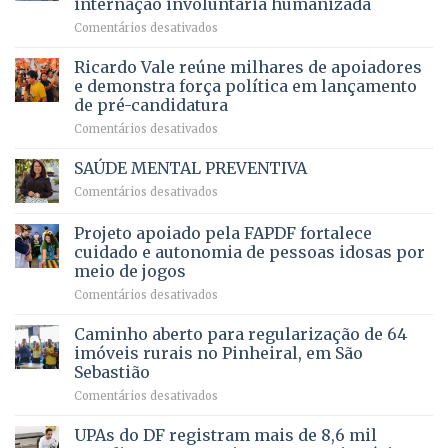
internação involuntária humanizada
campeonato
5,8
em
Comentários desativados
brasileiro
bilhões
Governadora
infantil
em
prevê
de
Ricardo Vale reúne milhares de apoiadores
2025
ampliação
natação
e demonstra força política em lançamento
de
da
de pré-candidatura
orçamento
história
em
Comentários desativados
para
Ricardo
Justiça
Vale
e
SAÚDE MENTAL PREVENTIVA
reúne
Saúde
em
Comentários desativados
milhares
em
SAÚDE
de
projeto
MENTAL
Projeto apoiado pela FAPDF fortalece
apoiadores
de
PREVENTIVA
e
internação
cuidado e autonomia de pessoas idosas por
demonstra
involuntária
meio de jogos
força
humanizada
em
Comentários desativados
política
Projeto
em
apoiado
Caminho aberto para regularização de 64
lançamento
pela
de
imóveis rurais no Pinheiral, em São
FAPDF
pré-
Sebastião
fortalece
candidatura
em
Comentários desativados
cuidado
Caminho
e
aberto
autonomia
UPAs do DF registram mais de 8,6 mil
para
de