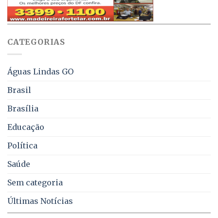
aviso
sobre
pelo
multas
WhatsApp
e
sobre
juros
falta
CATEGORIAS
de
água,
energia
e
Águas Lindas GO
coleta
de
Brasil
lixo
no
Brasília
DF
Educação
Política
Saúde
Sem categoria
Últimas Notícias