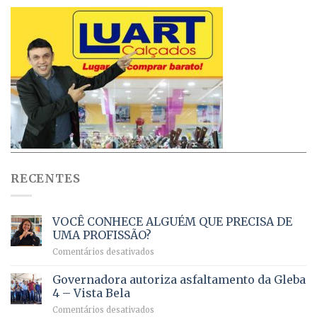
RECENTES
VOCÊ CONHECE ALGUÉM QUE PRECISA DE
UMA PROFISSÃO?
em
Comentários desativados
VOCÊ
CONHECE
Governadora autoriza asfaltamento da Gleba
ALGUÉM
4 – Vista Bela
QUE
em
Comentários desativados
PRECISA