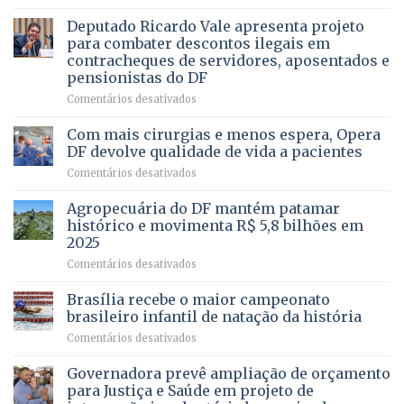
Governadora
DE
autoriza
Deputado Ricardo Vale apresenta projeto
UMA
asfaltamento
PROFISSÃO?
para combater descontos ilegais em
da
contracheques de servidores, aposentados e
Gleba
pensionistas do DF
4
–
em
Comentários desativados
Vista
Deputado
Bela
Ricardo
Com mais cirurgias e menos espera, Opera
Vale
DF devolve qualidade de vida a pacientes
apresenta
em
Comentários desativados
projeto
Com
para
mais
Agropecuária do DF mantém patamar
combater
cirurgias
descontos
histórico e movimenta R$ 5,8 bilhões em
e
ilegais
2025
menos
em
em
Comentários desativados
espera,
contracheques
Agropecuária
Opera
de
do
DF
Brasília recebe o maior campeonato
servidores,
DF
devolve
aposentados
brasileiro infantil de natação da história
mantém
qualidade
e
em
Comentários desativados
patamar
de
pensionistas
Brasília
histórico
vida
do
recebe
Governadora prevê ampliação de orçamento
e
a
DF
o
movimenta
pacientes
para Justiça e Saúde em projeto de
maior
R$