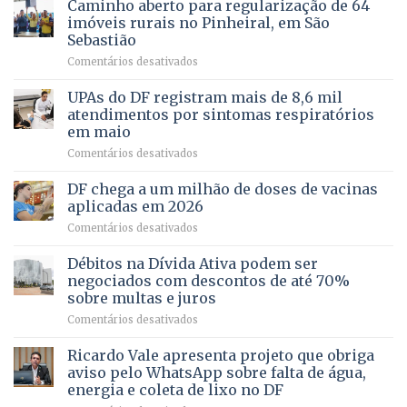
Caminho aberto para regularização de 64
lançamento
pela
de
imóveis rurais no Pinheiral, em São
FAPDF
pré-
Sebastião
fortalece
candidatura
em
Comentários desativados
cuidado
Caminho
e
aberto
autonomia
UPAs do DF registram mais de 8,6 mil
para
de
atendimentos por sintomas respiratórios
regularização
pessoas
em maio
de
idosas
em
Comentários desativados
64
por
UPAs
imóveis
meio
do
rurais
de
DF chega a um milhão de doses de vacinas
DF
no
jogos
aplicadas em 2026
registram
Pinheiral,
em
Comentários desativados
mais
em
DF
de
São
chega
Débitos na Dívida Ativa podem ser
8,6
Sebastião
a
mil
negociados com descontos de até 70%
um
atendimentos
sobre multas e juros
milhão
por
em
Comentários desativados
de
sintomas
Débitos
doses
respiratórios
na
de
Ricardo Vale apresenta projeto que obriga
em
Dívida
vacinas
maio
aviso pelo WhatsApp sobre falta de água,
Ativa
aplicadas
energia e coleta de lixo no DF
podem
em