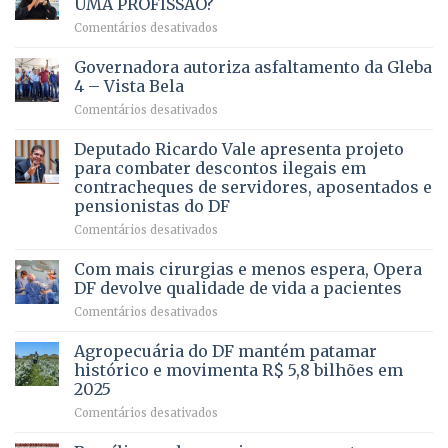
UMA PROFISSÃO?
em
Comentários desativados
VOCÊ
CONHECE
Governadora autoriza asfaltamento da Gleba
ALGUÉM
4 – Vista Bela
QUE
em
Comentários desativados
PRECISA
Governadora
DE
autoriza
Deputado Ricardo Vale apresenta projeto
UMA
asfaltamento
PROFISSÃO?
para combater descontos ilegais em
da
contracheques de servidores, aposentados e
Gleba
pensionistas do DF
4
–
em
Comentários desativados
Vista
Deputado
Bela
Ricardo
Com mais cirurgias e menos espera, Opera
Vale
DF devolve qualidade de vida a pacientes
apresenta
em
Comentários desativados
projeto
Com
para
mais
Agropecuária do DF mantém patamar
combater
cirurgias
descontos
histórico e movimenta R$ 5,8 bilhões em
e
ilegais
2025
menos
em
em
Comentários desativados
espera,
contracheques
Agropecuária
Opera
de
do
DF