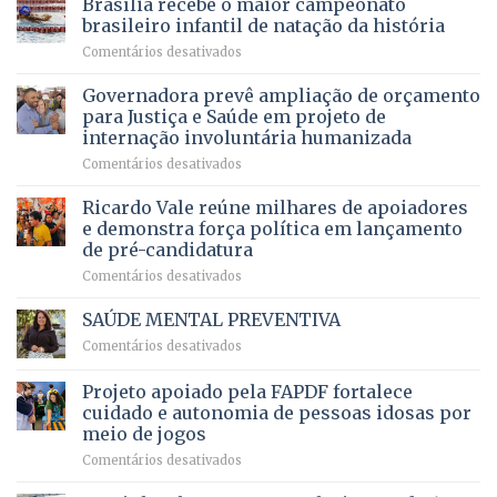
Brasília recebe o maior campeonato
servidores,
DF
devolve
aposentados
brasileiro infantil de natação da história
mantém
qualidade
e
em
Comentários desativados
patamar
de
pensionistas
Brasília
histórico
vida
do
recebe
Governadora prevê ampliação de orçamento
e
a
DF
o
movimenta
pacientes
para Justiça e Saúde em projeto de
maior
R$
internação involuntária humanizada
campeonato
5,8
em
Comentários desativados
brasileiro
bilhões
Governadora
infantil
em
prevê
de
Ricardo Vale reúne milhares de apoiadores
2025
ampliação
natação
e demonstra força política em lançamento
de
da
de pré-candidatura
orçamento
história
em
Comentários desativados
para
Ricardo
Justiça
Vale
e
SAÚDE MENTAL PREVENTIVA
reúne
Saúde
em
Comentários desativados
milhares
em
SAÚDE
de
projeto
MENTAL
Projeto apoiado pela FAPDF fortalece
apoiadores
de
PREVENTIVA
e
internação
cuidado e autonomia de pessoas idosas por
demonstra
involuntária
meio de jogos
força
humanizada
em
Comentários desativados
política
Projeto
em
apoiado