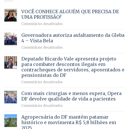
VOCÊ CONHECE ALGUÉM QUE PRECISA DE
UMA PROFISSÃO?
em
Comentários desativados
VOCÊ
CONHECE
Governadora autoriza asfaltamento da Gleba
ALGUÉM
4 – Vista Bela
QUE
em
Comentários desativados
PRECISA
Governadora
DE
autoriza
Deputado Ricardo Vale apresenta projeto
UMA
asfaltamento
PROFISSÃO?
para combater descontos ilegais em
da
contracheques de servidores, aposentados e
Gleba
pensionistas do DF
4
–
em
Comentários desativados
Vista
Deputado
Bela
Ricardo
Com mais cirurgias e menos espera, Opera
Vale
DF devolve qualidade de vida a pacientes
apresenta
em
Comentários desativados
projeto
Com
para
mais
Agropecuária do DF mantém patamar
combater
cirurgias
descontos
histórico e movimenta R$ 5,8 bilhões em
e
ilegais
2025