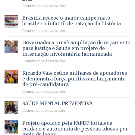
menos
em
em
Comentários desativados
espera,
contracheques
Agropecuária
Opera
de
do
DF
Brasília recebe o maior campeonato
servidores,
DF
devolve
aposentados
brasileiro infantil de natação da história
mantém
qualidade
e
em
Comentários desativados
patamar
de
pensionistas
Brasília
histórico
vida
do
recebe
Governadora prevê ampliação de orçamento
e
a
DF
o
movimenta
pacientes
para Justiça e Saúde em projeto de
maior
R$
internação involuntária humanizada
campeonato
5,8
em
Comentários desativados
brasileiro
bilhões
Governadora
infantil
em
prevê
de
Ricardo Vale reúne milhares de apoiadores
2025
ampliação
natação
e demonstra força política em lançamento
de
da
de pré-candidatura
orçamento
história
em
Comentários desativados
para
Ricardo
Justiça
Vale
e
SAÚDE MENTAL PREVENTIVA
reúne
Saúde
em
Comentários desativados
milhares
em
SAÚDE
de
projeto
MENTAL
Projeto apoiado pela FAPDF fortalece
apoiadores
de
PREVENTIVA
e
internação
cuidado e autonomia de pessoas idosas por
demonstra
involuntária
meio de jogos