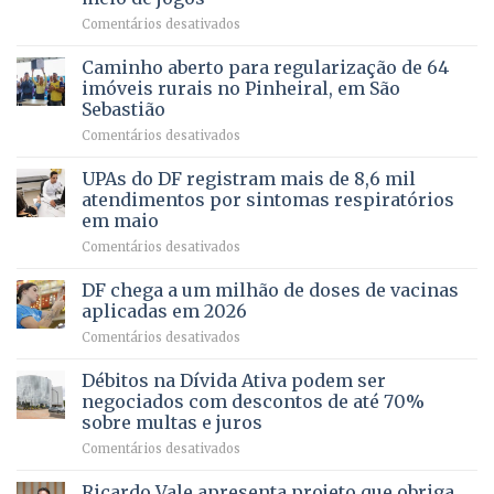
força
humanizada
em
Comentários desativados
política
Projeto
em
apoiado
Caminho aberto para regularização de 64
lançamento
pela
de
imóveis rurais no Pinheiral, em São
FAPDF
pré-
Sebastião
fortalece
candidatura
em
Comentários desativados
cuidado
Caminho
e
aberto
autonomia
UPAs do DF registram mais de 8,6 mil
para
de
atendimentos por sintomas respiratórios
regularização
pessoas
em maio
de
idosas
em
Comentários desativados
64
por
UPAs
imóveis
meio
do
rurais
de
DF chega a um milhão de doses de vacinas
DF
no
jogos
aplicadas em 2026
registram
Pinheiral,
em
Comentários desativados
mais
em
DF
de
São
chega
Débitos na Dívida Ativa podem ser
8,6
Sebastião
a
mil
negociados com descontos de até 70%
um
atendimentos
sobre multas e juros
milhão
por
em
Comentários desativados
de
sintomas
Débitos
doses
respiratórios
na
de
Ricardo Vale apresenta projeto que obriga
em