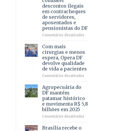
combater
4
descontos ilegais
–
em contracheques
Vista
de servidores,
Bela
aposentados e
pensionistas do DF
em
Comentários desativados
Deputado
Ricardo
Com mais
Vale
cirurgias e menos
apresenta
espera, Opera DF
projeto
devolve qualidade
para
de vida a pacientes
combater
descontos
em
Comentários desativados
ilegais
Com
em
mais
Agropecuária do
contracheques
cirurgias
DF mantém
de
e
patamar histórico
servidores,
menos
e movimenta R$ 5,8
aposentados
espera,
bilhões em 2025
e
Opera
pensionistas
DF
em
Comentários desativados
do
devolve
Agropecuária
DF
qualidade
do
Brasília recebe o
de