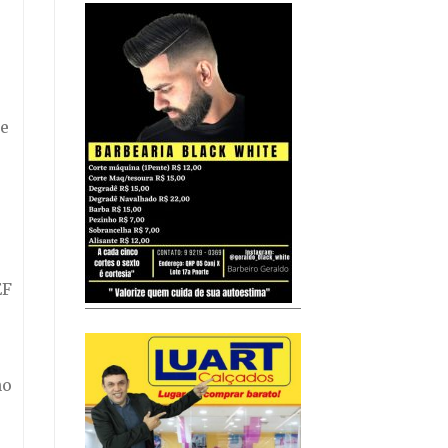
de
EF
no
e