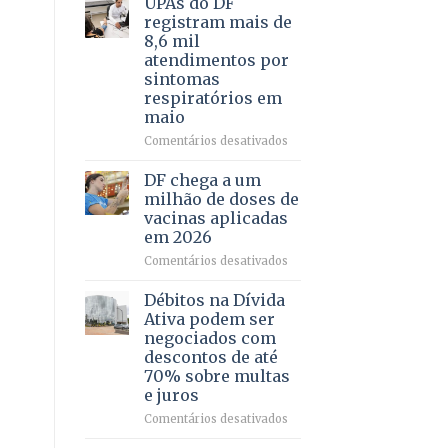
UPAs do DF
por
para
registram mais de
meio
regularização
8,6 mil
de
de
atendimentos por
jogos
64
sintomas
imóveis
respiratórios em
rurais
maio
no
Pinheiral,
em
Comentários desativados
em
UPAs
São
do
DF chega a um
Sebastião
DF
milhão de doses de
registram
vacinas aplicadas
mais
em 2026
de
8,6
em
Comentários desativados
mil
DF
atendimentos
chega
Débitos na Dívida
por
a
Ativa podem ser
sintomas
um
negociados com
respiratórios
milhão
descontos de até
em
de
70% sobre multas
maio
doses
e juros
de
vacinas
em
Comentários desativados
aplicadas
Débitos
em