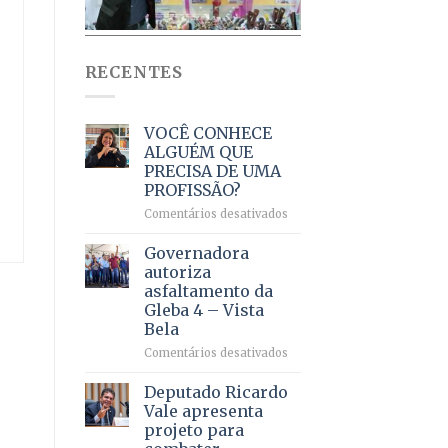
RECENTES
VOCÊ CONHECE
ALGUÉM QUE
PRECISA DE UMA
PROFISSÃO?
em
Comentários desativados
VOCÊ
CONHECE
Governadora
ALGUÉM
autoriza
QUE
asfaltamento da
PRECISA
Gleba 4 – Vista
DE
Bela
UMA
PROFISSÃO?
em
Comentários desativados
Governadora
autoriza
Deputado Ricardo
asfaltamento
Vale apresenta
da
projeto para
Gleba