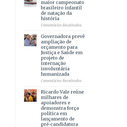
DF
maior campeonato
vida
mantém
brasileiro infantil
a
patamar
de natação da
pacientes
histórico
história
e
movimenta
em
Comentários desativados
R$
Brasília
5,8
recebe
Governadora prevê
bilhões
o
ampliação de
em
maior
orçamento para
2025
campeonato
Justiça e Saúde em
brasileiro
projeto de
infantil
internação
de
involuntária
natação
humanizada
da
história
em
Comentários desativados
Governadora
prevê
Ricardo Vale reúne
ampliação
milhares de
de
apoiadores e
orçamento
demonstra força
para
política em
Justiça
lançamento de
e
pré-candidatura
Saúde