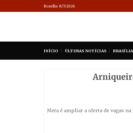
Skip
Brasília
8/7/2026
to
content
INÍCIO
ÚLTIMAS NOTÍCIAS
BRASÍLI
Arniqueir
Meta é ampliar a oferta de vagas na