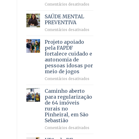
em
em
Comentários desativados
projeto
Ricardo
de
Vale
SAÚDE MENTAL
internação
reúne
PREVENTIVA
involuntária
milhares
humanizada
em
Comentários desativados
de
SAÚDE
apoiadores
MENTAL
Projeto apoiado
e
PREVENTIVA
demonstra
pela FAPDF
força
fortalece cuidado e
política
autonomia de
em
pessoas idosas por
lançamento
meio de jogos
de
pré-
em
Comentários desativados
candidatura
Projeto
apoiado
Caminho aberto
pela
para regularização
FAPDF
de 64 imóveis
fortalece
rurais no
cuidado
Pinheiral, em São
e
Sebastião
autonomia
de
em
Comentários desativados
pessoas
Caminho
idosas
aberto