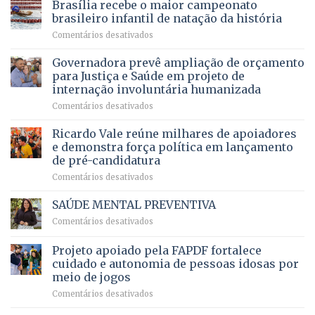
do
DF
Brasília recebe o maior campeonato
servidores,
DF
devolve
aposentados
brasileiro infantil de natação da história
mantém
qualidade
e
em
Comentários desativados
patamar
de
pensionistas
Brasília
histórico
vida
do
recebe
Governadora prevê ampliação de orçamento
e
a
DF
o
movimenta
pacientes
para Justiça e Saúde em projeto de
maior
R$
internação involuntária humanizada
campeonato
5,8
em
Comentários desativados
brasileiro
bilhões
Governadora
infantil
em
prevê
de
Ricardo Vale reúne milhares de apoiadores
2025
ampliação
natação
e demonstra força política em lançamento
de
da
de pré-candidatura
orçamento
história
em
Comentários desativados
para
Ricardo
Justiça
Vale
e
SAÚDE MENTAL PREVENTIVA
reúne
Saúde
em
Comentários desativados
milhares
em
SAÚDE
de
projeto
MENTAL
Projeto apoiado pela FAPDF fortalece
apoiadores
de
PREVENTIVA
e
internação
cuidado e autonomia de pessoas idosas por
demonstra
involuntária
meio de jogos
força
humanizada
em
Comentários desativados
política
Projeto
em