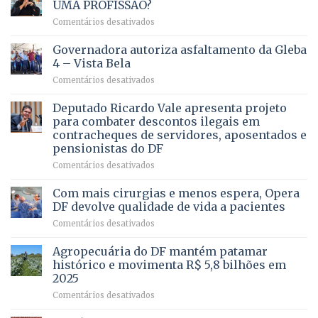
UMA PROFISSÃO?
em
Comentários desativados
VOCÊ
CONHECE
Governadora autoriza asfaltamento da Gleba
ALGUÉM
4 – Vista Bela
QUE
em
Comentários desativados
PRECISA
Governadora
DE
autoriza
Deputado Ricardo Vale apresenta projeto
UMA
asfaltamento
PROFISSÃO?
para combater descontos ilegais em
da
contracheques de servidores, aposentados e
Gleba
pensionistas do DF
4
–
em
Comentários desativados
Vista
Deputado
Bela
Ricardo
Com mais cirurgias e menos espera, Opera
Vale
DF devolve qualidade de vida a pacientes
apresenta
em
Comentários desativados
projeto
Com
para
mais
Agropecuária do DF mantém patamar
combater
cirurgias
descontos
histórico e movimenta R$ 5,8 bilhões em
e
ilegais
2025
menos
em
em
Comentários desativados
espera,
contracheques
Agropecuária
Opera
de