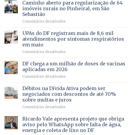
apoiado
Caminho aberto para regularização de 64
lançamento
pela
de
imóveis rurais no Pinheiral, em São
FAPDF
pré-
Sebastião
fortalece
candidatura
em
Comentários desativados
cuidado
Caminho
e
aberto
autonomia
UPAs do DF registram mais de 8,6 mil
para
de
atendimentos por sintomas respiratórios
regularização
pessoas
em maio
de
idosas
em
Comentários desativados
64
por
UPAs
imóveis
meio
do
rurais
de
DF chega a um milhão de doses de vacinas
DF
no
jogos
aplicadas em 2026
registram
Pinheiral,
em
Comentários desativados
mais
em
DF
de
São
chega
Débitos na Dívida Ativa podem ser
8,6
Sebastião
a
mil
negociados com descontos de até 70%
um
atendimentos
sobre multas e juros
milhão
por
em
Comentários desativados
de
sintomas
Débitos
doses
respiratórios
na
de
Ricardo Vale apresenta projeto que obriga
em
Dívida
vacinas
maio
aviso pelo WhatsApp sobre falta de água,
Ativa
aplicadas
energia e coleta de lixo no DF
podem
em