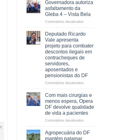
CONHECE
Governadora autoriza
ALGUÉM
asfaltamento da
QUE
Gleba 4 – Vista Bela
PRECISA
em
Comentários desativados
DE
Governadora
UMA
autoriza
PROFISSÃO?
Deputado Ricardo
asfaltamento
Vale apresenta
da
projeto para combater
Gleba
descontos ilegais em
4
contracheques de
–
servidores,
Vista
aposentados e
Bela
pensionistas do DF
em
Comentários desativados
Deputado
Ricardo
Com mais cirurgias e
Vale
menos espera, Opera
apresenta
DF devolve qualidade
projeto
de vida a pacientes
para
combater
em
Comentários desativados
descontos
Com
m
ilegais
mais
Agropecuária do DF
em
cirurgias
mantém patamar