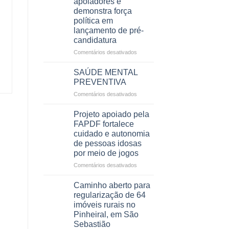
apoiadores e
orçamento
demonstra força
para
política em
Justiça
lançamento de pré-
e
candidatura
Saúde
em
em
Comentários desativados
projeto
Ricardo
de
Vale
SAÚDE MENTAL
internação
reúne
PREVENTIVA
involuntária
milhares
humanizada
em
Comentários desativados
de
SAÚDE
apoiadores
MENTAL
e
Projeto apoiado pela
PREVENTIVA
demonstra
FAPDF fortalece
força
cuidado e autonomia
política
de pessoas idosas
em
por meio de jogos
lançamento
de
em
Comentários desativados
pré-
Projeto
candidatura
apoiado
Caminho aberto para
pela
regularização de 64
FAPDF
imóveis rurais no
fortalece
Pinheiral, em São
cuidado
Sebastião
e