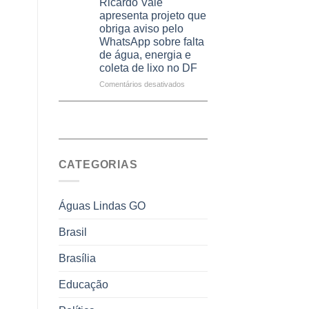
Ricardo Vale
em
Dívida
apresenta projeto que
2026
Ativa
obriga aviso pelo
podem
WhatsApp sobre falta
ser
de água, energia e
negociados
coleta de lixo no DF
com
descontos
em
Comentários desativados
de
Ricardo
até
Vale
70%
apresenta
sobre
projeto
multas
que
e
obriga
juros
CATEGORIAS
aviso
pelo
WhatsApp
sobre
Águas Lindas GO
falta
de
Brasil
água,
energia
Brasília
e
coleta
de
Educação
lixo
no