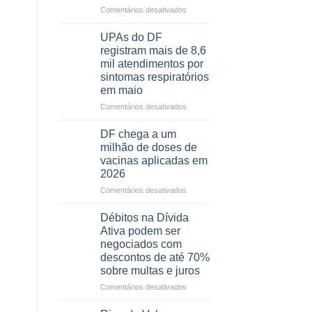
autonomia
em
Comentários desativados
de
Caminho
pessoas
aberto
UPAs do DF
idosas
para
registram mais de 8,6
por
regularização
mil atendimentos por
meio
de
sintomas respiratórios
de
64
em maio
jogos
imóveis
rurais
em
Comentários desativados
no
UPAs
Pinheiral,
do
DF chega a um
em
DF
milhão de doses de
São
registram
vacinas aplicadas em
Sebastião
mais
2026
de
8,6
em
Comentários desativados
mil
DF
atendimentos
chega
Débitos na Dívida
por
a
Ativa podem ser
sintomas
um
negociados com
respiratórios
milhão
descontos de até 70%
em
de
sobre multas e juros
maio
doses
de
em
Comentários desativados
vacinas
Débitos
aplicadas
na