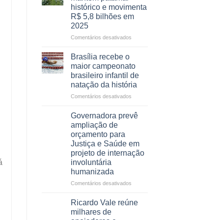
contracheques
e
histórico e movimenta
de
menos
R$ 5,8 bilhões em
servidores,
espera,
2025
aposentados
Opera
e
DF
em
Comentários desativados
pensionistas
devolve
Agropecuária
do
qualidade
do
Brasília recebe o
DF
de
DF
maior campeonato
vida
mantém
brasileiro infantil de
a
patamar
natação da história
pacientes
histórico
e
em
Comentários desativados
movimenta
Brasília
R$
recebe
Governadora prevê
5,8
o
ampliação de
bilhões
maior
orçamento para
em
campeonato
Justiça e Saúde em
2025
brasileiro
projeto de internação
infantil
involuntária
á
de
humanizada
natação
da
em
Comentários desativados
história
Governadora
prevê
Ricardo Vale reúne
ampliação
milhares de
de