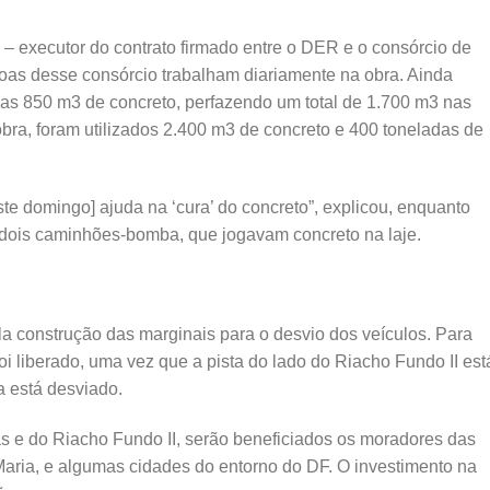
 executor do contrato firmado entre o DER e o consórcio de
oas desse consórcio trabalham diariamente na obra. Ainda
das 850 m3 de concreto, perfazendo um total de 1.700 m3 nas
bra, foram utilizados 2.400 m3 de concreto e 400 toneladas de
te domingo] ajuda na ‘cura’ do concreto”, explicou, enquanto
 dois caminhões-bomba, que jogavam concreto na laje.
la construção das marginais para o desvio dos veículos. Para
 foi liberado, uma vez que a pista do lado do Riacho Fundo II est
a está desviado.
e do Riacho Fundo II, serão beneficiados os moradores das
ria, e algumas cidades do entorno do DF. O investimento na