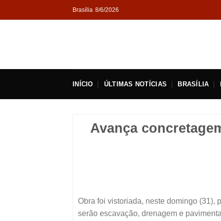
Skip
Brasília
8/6/2026
to
content
INÍCIO
ÚLTIMAS NOTÍCIAS
BRASÍLIA
Avança concretagem
Obra foi vistoriada, neste domingo (31),
serão escavação, drenagem e paviment