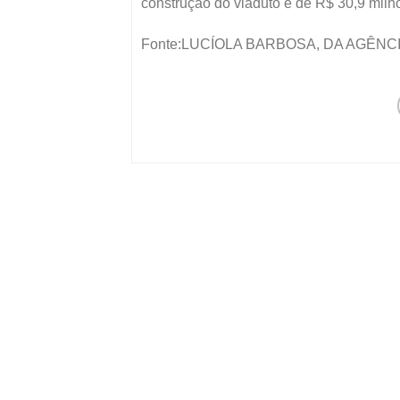
construção do viaduto é de R$ 30,9 milh
Fonte:LUCÍOLA BARBOSA, DA AGÊNC