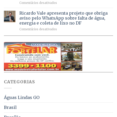
em
Comentários desativados
de
sintomas
Débitos
doses
respiratórios
na
de
Ricardo Vale apresenta projeto que obriga
em
Dívida
vacinas
maio
aviso pelo WhatsApp sobre falta de água,
Ativa
aplicadas
energia e coleta de lixo no DF
podem
em
em
Comentários desativados
ser
2026
Ricardo
negociados
Vale
com
apresenta
descontos
projeto
de
que
até
obriga
70%
aviso
sobre
pelo
multas
WhatsApp
e
sobre
juros
falta
CATEGORIAS
de
água,
energia
e
Águas Lindas GO
coleta
de
Brasil
lixo
no