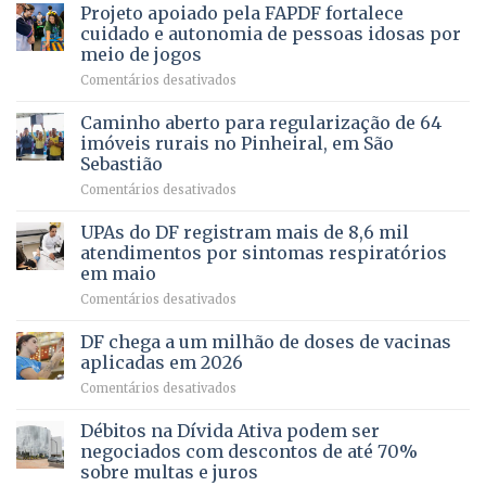
MENTAL
Projeto apoiado pela FAPDF fortalece
apoiadores
de
PREVENTIVA
e
internação
cuidado e autonomia de pessoas idosas por
demonstra
involuntária
meio de jogos
força
humanizada
em
Comentários desativados
política
Projeto
em
apoiado
Caminho aberto para regularização de 64
lançamento
pela
de
imóveis rurais no Pinheiral, em São
FAPDF
pré-
Sebastião
fortalece
candidatura
em
Comentários desativados
cuidado
Caminho
e
aberto
autonomia
UPAs do DF registram mais de 8,6 mil
para
de
atendimentos por sintomas respiratórios
regularização
pessoas
em maio
de
idosas
em
Comentários desativados
64
por
UPAs
imóveis
meio
do
rurais
de
DF chega a um milhão de doses de vacinas
DF
no
jogos
aplicadas em 2026
registram
Pinheiral,
em
Comentários desativados
mais
em
DF
de
São
chega
Débitos na Dívida Ativa podem ser
8,6
Sebastião
a
mil
negociados com descontos de até 70%
um
atendimentos
sobre multas e juros
milhão
por