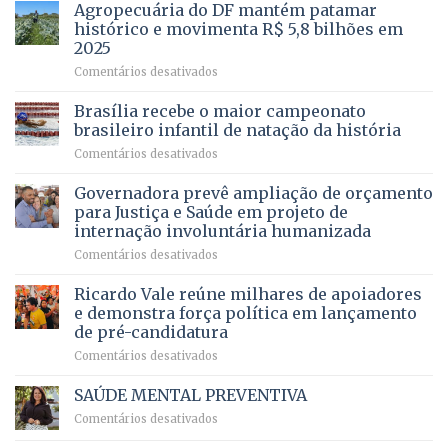
mais
Agropecuária do DF mantém patamar
combater
cirurgias
descontos
histórico e movimenta R$ 5,8 bilhões em
e
ilegais
2025
menos
em
em
Comentários desativados
espera,
contracheques
Agropecuária
Opera
de
do
DF
Brasília recebe o maior campeonato
servidores,
DF
devolve
aposentados
brasileiro infantil de natação da história
mantém
qualidade
e
em
Comentários desativados
patamar
de
pensionistas
Brasília
histórico
vida
do
recebe
Governadora prevê ampliação de orçamento
e
a
DF
o
movimenta
pacientes
para Justiça e Saúde em projeto de
maior
R$
internação involuntária humanizada
campeonato
5,8
em
Comentários desativados
brasileiro
bilhões
Governadora
infantil
em
prevê
de
Ricardo Vale reúne milhares de apoiadores
2025
ampliação
natação
e demonstra força política em lançamento
de
da
de pré-candidatura
orçamento
história
em
Comentários desativados
para
Ricardo
Justiça
Vale
e
SAÚDE MENTAL PREVENTIVA
reúne
Saúde
em
Comentários desativados
milhares
em
SAÚDE
de
projeto