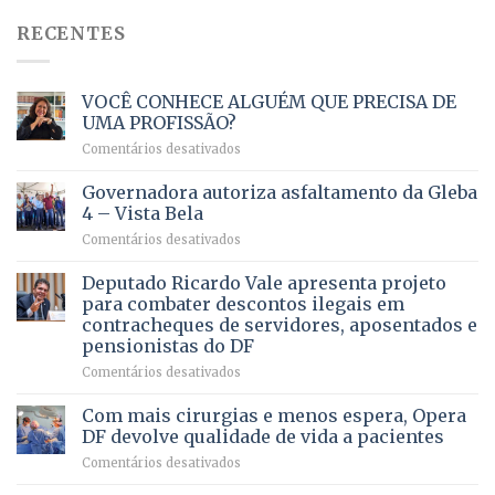
RECENTES
VOCÊ CONHECE ALGUÉM QUE PRECISA DE
UMA PROFISSÃO?
em
Comentários desativados
VOCÊ
CONHECE
Governadora autoriza asfaltamento da Gleba
ALGUÉM
4 – Vista Bela
QUE
em
Comentários desativados
PRECISA
Governadora
DE
autoriza
Deputado Ricardo Vale apresenta projeto
UMA
asfaltamento
PROFISSÃO?
para combater descontos ilegais em
da
contracheques de servidores, aposentados e
Gleba
pensionistas do DF
4
–
em
Comentários desativados
Vista
Deputado
Bela
Ricardo
Com mais cirurgias e menos espera, Opera
Vale
DF devolve qualidade de vida a pacientes
apresenta
em
Comentários desativados
projeto
Com
para