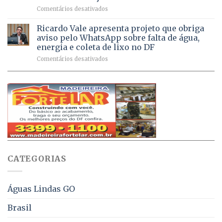
milhão
por
em
Comentários desativados
de
sintomas
Débitos
doses
respiratórios
na
de
Ricardo Vale apresenta projeto que obriga
em
Dívida
vacinas
maio
aviso pelo WhatsApp sobre falta de água,
Ativa
aplicadas
energia e coleta de lixo no DF
podem
em
em
Comentários desativados
ser
2026
Ricardo
negociados
Vale
com
apresenta
descontos
projeto
de
que
até
obriga
70%
aviso
sobre
pelo
multas
WhatsApp
e
sobre
juros
falta
CATEGORIAS
de
água,
energia
e
Águas Lindas GO
coleta
de
Brasil
lixo
no