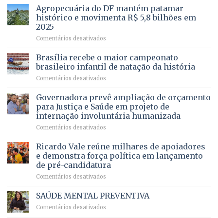
mais
Agropecuária do DF mantém patamar
combater
cirurgias
descontos
histórico e movimenta R$ 5,8 bilhões em
e
ilegais
2025
menos
em
em
Comentários desativados
espera,
contracheques
Agropecuária
Opera
de
do
DF
Brasília recebe o maior campeonato
servidores,
DF
devolve
aposentados
brasileiro infantil de natação da história
mantém
qualidade
e
em
Comentários desativados
patamar
de
pensionistas
Brasília
histórico
vida
do
recebe
Governadora prevê ampliação de orçamento
e
a
DF
o
movimenta
pacientes
para Justiça e Saúde em projeto de
maior
R$
internação involuntária humanizada
campeonato
5,8
em
Comentários desativados
brasileiro
bilhões
Governadora
infantil
em
prevê
de
Ricardo Vale reúne milhares de apoiadores
2025
ampliação
natação
e demonstra força política em lançamento
de
da
de pré-candidatura
orçamento
história
em
Comentários desativados
para
Ricardo
Justiça
Vale
e
SAÚDE MENTAL PREVENTIVA
reúne
Saúde
em
Comentários desativados
milhares
em
SAÚDE
de