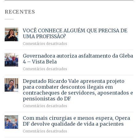
RECENTES
VOCÊ CONHECE ALGUÉM QUE PRECISA DE
UMA PROFISSÃO?
em
Comentários desativados
VOCÊ
CONHECE
Governadora autoriza asfaltamento da Gleba
ALGUÉM
4 – Vista Bela
QUE
em
Comentários desativados
PRECISA
Governadora
DE
autoriza
Deputado Ricardo Vale apresenta projeto
UMA
asfaltamento
PROFISSÃO?
para combater descontos ilegais em
da
contracheques de servidores, aposentados e
Gleba
pensionistas do DF
4
–
em
Comentários desativados
Vista
Deputado
Bela
Ricardo
Com mais cirurgias e menos espera, Opera
Vale
DF devolve qualidade de vida a pacientes
apresenta
em
Comentários desativados
projeto
Com
para