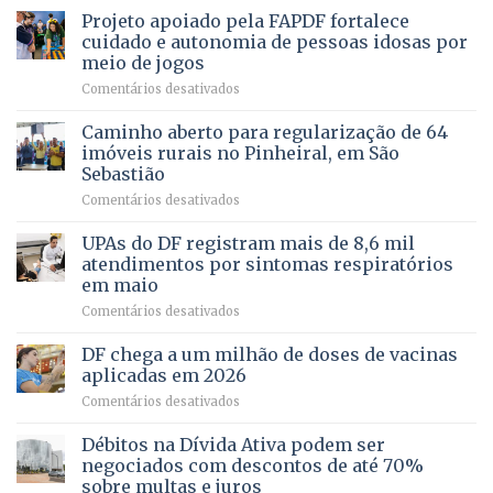
projeto
MENTAL
Projeto apoiado pela FAPDF fortalece
apoiadores
de
PREVENTIVA
e
internação
cuidado e autonomia de pessoas idosas por
demonstra
involuntária
meio de jogos
força
humanizada
em
Comentários desativados
política
Projeto
em
apoiado
Caminho aberto para regularização de 64
lançamento
pela
de
imóveis rurais no Pinheiral, em São
FAPDF
pré-
Sebastião
fortalece
candidatura
em
Comentários desativados
cuidado
Caminho
e
aberto
autonomia
UPAs do DF registram mais de 8,6 mil
para
de
atendimentos por sintomas respiratórios
regularização
pessoas
em maio
de
idosas
em
Comentários desativados
64
por
UPAs
imóveis
meio
do
rurais
de
DF chega a um milhão de doses de vacinas
DF
no
jogos
aplicadas em 2026
registram
Pinheiral,
em
Comentários desativados
mais
em
DF
de
São
chega
Débitos na Dívida Ativa podem ser
8,6
Sebastião
a
mil
negociados com descontos de até 70%
um
atendimentos
sobre multas e juros