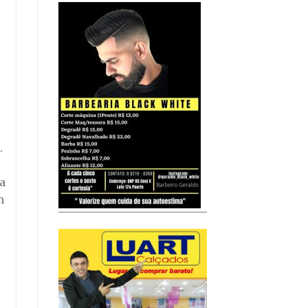
.
a
m