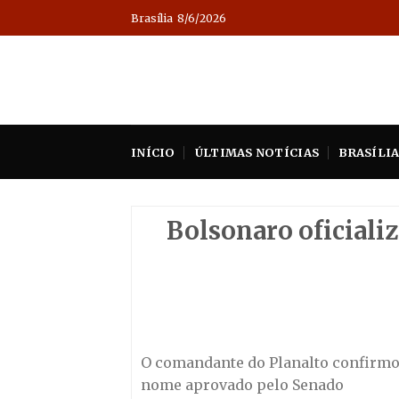
Skip
Brasília
8/6/2026
to
content
INÍCIO
ÚLTIMAS NOTÍCIAS
BRASÍLI
Bolsonaro oficiali
O comandante do Planalto confirmou
nome aprovado pelo Senado