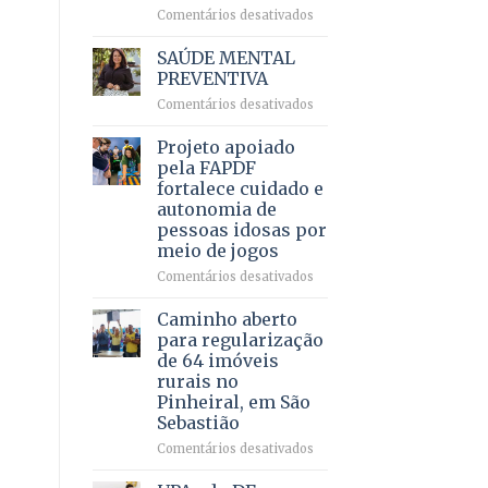
em
em
Comentários desativados
projeto
Ricardo
de
Vale
SAÚDE MENTAL
internação
reúne
PREVENTIVA
involuntária
milhares
humanizada
em
Comentários desativados
de
SAÚDE
apoiadores
MENTAL
Projeto apoiado
e
PREVENTIVA
demonstra
pela FAPDF
força
fortalece cuidado e
política
autonomia de
em
pessoas idosas por
lançamento
meio de jogos
de
pré-
em
Comentários desativados
candidatura
Projeto
apoiado
Caminho aberto
pela
para regularização
FAPDF
de 64 imóveis
fortalece
rurais no
cuidado
Pinheiral, em São
e
Sebastião
autonomia
de
em
Comentários desativados
pessoas
Caminho
idosas
aberto