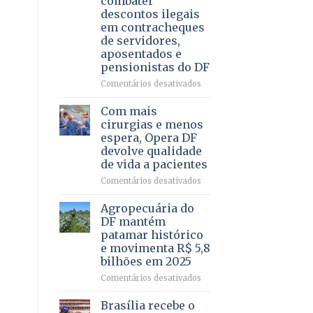
combater
4
descontos ilegais
–
em contracheques
Vista
de servidores,
Bela
aposentados e
pensionistas do DF
em
Comentários desativados
Deputado
Ricardo
Com mais
Vale
cirurgias e menos
apresenta
espera, Opera DF
projeto
devolve qualidade
para
de vida a pacientes
combater
descontos
em
Comentários desativados
ilegais
Com
em
mais
Agropecuária do
contracheques
cirurgias
DF mantém
de
e
patamar histórico
servidores,
menos
e movimenta R$ 5,8
aposentados
espera,
bilhões em 2025
e
Opera
pensionistas
DF
em
Comentários desativados
do
devolve
Agropecuária
DF
qualidade
do
Brasília recebe o
de