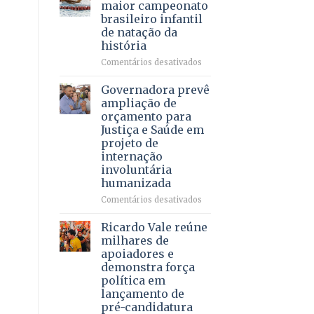
DF
maior campeonato
vida
mantém
brasileiro infantil
a
patamar
de natação da
pacientes
histórico
história
e
movimenta
em
Comentários desativados
R$
Brasília
5,8
recebe
Governadora prevê
bilhões
o
ampliação de
em
maior
orçamento para
2025
campeonato
Justiça e Saúde em
brasileiro
projeto de
infantil
internação
de
involuntária
natação
humanizada
da
história
em
Comentários desativados
Governadora
prevê
Ricardo Vale reúne
ampliação
milhares de
de
apoiadores e
orçamento
demonstra força
para
política em
Justiça
lançamento de
e
pré-candidatura
Saúde