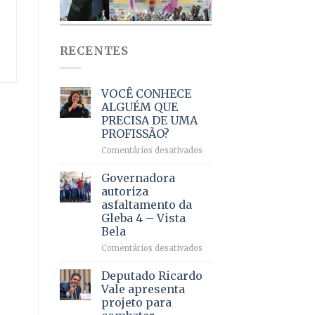
RECENTES
VOCÊ CONHECE
ALGUÉM QUE
PRECISA DE UMA
PROFISSÃO?
em
Comentários desativados
VOCÊ
CONHECE
Governadora
ALGUÉM
autoriza
QUE
asfaltamento da
PRECISA
Gleba 4 – Vista
DE
Bela
UMA
PROFISSÃO?
em
Comentários desativados
Governadora
autoriza
Deputado Ricardo
asfaltamento
Vale apresenta
da
projeto para
Gleba