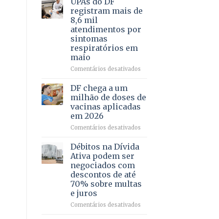
UPAs do DF
por
para
registram mais de
meio
regularização
8,6 mil
de
de
atendimentos por
jogos
64
sintomas
imóveis
respiratórios em
rurais
maio
no
Pinheiral,
em
Comentários desativados
em
UPAs
São
do
DF chega a um
Sebastião
DF
milhão de doses de
registram
vacinas aplicadas
mais
em 2026
de
8,6
em
Comentários desativados
mil
DF
atendimentos
chega
Débitos na Dívida
por
a
Ativa podem ser
sintomas
um
negociados com
respiratórios
milhão
descontos de até
em
de
70% sobre multas
maio
doses
e juros
de
vacinas
em
Comentários desativados
aplicadas
Débitos
em