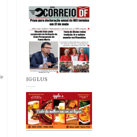
de
IGGLUS