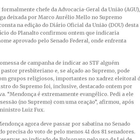
u formalmente chefe da Advocacia-Geral da União (AGU),
ga deixada por Marco Aurélio Mello no Supremo
consta na edição do Diário Oficial da União (DOU) desta
lácio do Planalto confirmou ontem que indicaria
nome aprovado pelo Senado Federal, onde enfrenta
romessa de campanha de indicar ao STF alguém
 pastor presbiteriano e, se alçado ao Supremo, pode
com grupos religiosos, importantes no xadrez eleitoral 
istro do Supremo foi, inclusive, destacado ontem por
iva. “Mendonça é extremamente evangélico. Pedi a ele
 sessão (no Supremo) com uma oração”, afirmou, após
ministro Luiz Fux.
 Mendonça agora deve passar por sabatina no Senado
ado precisa do voto de pelo menos 41 dos 81 senadores.
eservas ao indicado de Bolsonaro pelo uso da Lei de