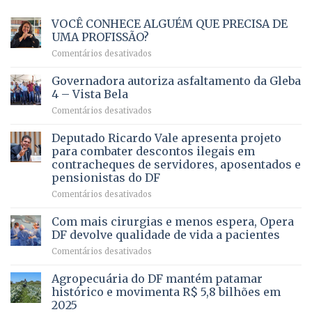
VOCÊ CONHECE ALGUÉM QUE PRECISA DE
UMA PROFISSÃO?
em
Comentários desativados
VOCÊ
CONHECE
Governadora autoriza asfaltamento da Gleba
ALGUÉM
4 – Vista Bela
QUE
em
Comentários desativados
PRECISA
Governadora
DE
autoriza
Deputado Ricardo Vale apresenta projeto
UMA
asfaltamento
PROFISSÃO?
para combater descontos ilegais em
da
contracheques de servidores, aposentados e
Gleba
pensionistas do DF
4
–
em
Comentários desativados
Vista
Deputado
Bela
Ricardo
Com mais cirurgias e menos espera, Opera
Vale
DF devolve qualidade de vida a pacientes
apresenta
em
Comentários desativados
projeto
Com
para
mais
Agropecuária do DF mantém patamar
combater
cirurgias
descontos
histórico e movimenta R$ 5,8 bilhões em
e
ilegais
2025
menos
em