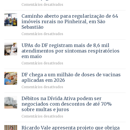
força
humanizada
em
Comentários desativados
política
Projeto
em
apoiado
Caminho aberto para regularização de 64
lançamento
pela
de
imóveis rurais no Pinheiral, em São
FAPDF
pré-
Sebastião
fortalece
candidatura
em
Comentários desativados
cuidado
Caminho
e
aberto
autonomia
UPAs do DF registram mais de 8,6 mil
para
de
atendimentos por sintomas respiratórios
regularização
pessoas
em maio
de
idosas
em
Comentários desativados
64
por
UPAs
imóveis
meio
do
rurais
de
DF chega a um milhão de doses de vacinas
DF
no
jogos
aplicadas em 2026
registram
Pinheiral,
em
Comentários desativados
mais
em
DF
de
São
chega
Débitos na Dívida Ativa podem ser
8,6
Sebastião
a
mil
negociados com descontos de até 70%
um
atendimentos
sobre multas e juros
milhão
por
em
Comentários desativados
de
sintomas
Débitos
doses
respiratórios
na
de
Ricardo Vale apresenta projeto que obriga
em