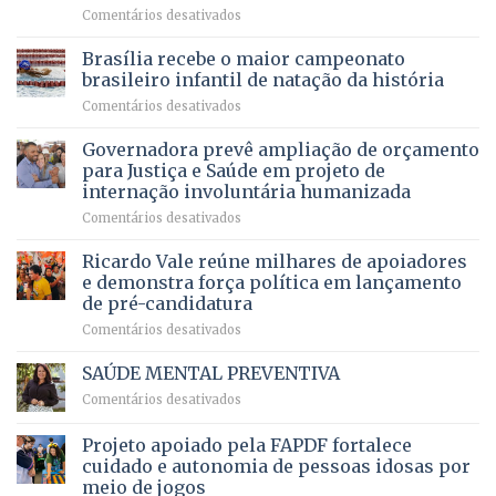
em
Comentários desativados
espera,
contracheques
Agropecuária
Opera
de
do
DF
Brasília recebe o maior campeonato
servidores,
DF
devolve
aposentados
brasileiro infantil de natação da história
mantém
qualidade
e
em
Comentários desativados
patamar
de
pensionistas
Brasília
histórico
vida
do
recebe
Governadora prevê ampliação de orçamento
e
a
DF
o
movimenta
pacientes
para Justiça e Saúde em projeto de
maior
R$
internação involuntária humanizada
campeonato
5,8
em
Comentários desativados
brasileiro
bilhões
Governadora
infantil
em
prevê
de
Ricardo Vale reúne milhares de apoiadores
2025
ampliação
natação
e demonstra força política em lançamento
de
da
de pré-candidatura
orçamento
história
em
Comentários desativados
para
Ricardo
Justiça
Vale
e
SAÚDE MENTAL PREVENTIVA
reúne
Saúde
em
Comentários desativados
milhares
em
SAÚDE
de
projeto
MENTAL
Projeto apoiado pela FAPDF fortalece
apoiadores
de
PREVENTIVA
e
internação
cuidado e autonomia de pessoas idosas por
demonstra
involuntária
meio de jogos