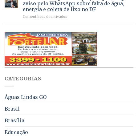
Dívida
vacinas
maio
aviso pelo WhatsApp sobre falta de água,
Ativa
aplicadas
energia e coleta de lixo no DF
podem
em
em
Comentários desativados
ser
2026
Ricardo
negociados
Vale
com
apresenta
descontos
projeto
de
que
até
obriga
70%
aviso
sobre
pelo
multas
WhatsApp
e
sobre
juros
falta
CATEGORIAS
de
água,
energia
e
Águas Lindas GO
coleta
de
Brasil
lixo
no
Brasília
DF
Educação