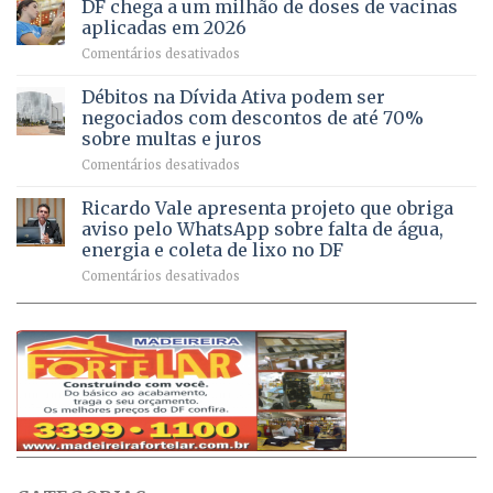
do
rurais
de
DF chega a um milhão de doses de vacinas
DF
no
jogos
aplicadas em 2026
registram
Pinheiral,
em
Comentários desativados
mais
em
DF
de
São
chega
Débitos na Dívida Ativa podem ser
8,6
Sebastião
a
mil
negociados com descontos de até 70%
um
atendimentos
sobre multas e juros
milhão
por
em
Comentários desativados
de
sintomas
Débitos
doses
respiratórios
na
de
Ricardo Vale apresenta projeto que obriga
em
Dívida
vacinas
maio
aviso pelo WhatsApp sobre falta de água,
Ativa
aplicadas
energia e coleta de lixo no DF
podem
em
em
Comentários desativados
ser
2026
Ricardo
negociados
Vale
com
apresenta
descontos
projeto
de
que
até
obriga
70%
aviso
sobre
pelo
multas
WhatsApp
e
sobre
juros
falta