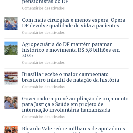
pensionistas do DF
4
–
em
Comentários desativados
Vista
Deputado
Bela
Ricardo
Com mais cirurgias e menos espera, Opera
Vale
DF devolve qualidade de vida a pacientes
apresenta
em
Comentários desativados
projeto
Com
para
mais
Agropecuária do DF mantém patamar
combater
cirurgias
descontos
histórico e movimenta R$ 5,8 bilhões em
e
ilegais
2025
menos
em
em
Comentários desativados
espera,
contracheques
Agropecuária
Opera
de
do
DF
Brasília recebe o maior campeonato
servidores,
DF
devolve
aposentados
brasileiro infantil de natação da história
mantém
qualidade
e
em
Comentários desativados
patamar
de
pensionistas
Brasília
histórico
vida
do
recebe
Governadora prevê ampliação de orçamento
e
a
DF
o
movimenta
pacientes
para Justiça e Saúde em projeto de
maior
R$
internação involuntária humanizada
campeonato
5,8
em
Comentários desativados
brasileiro
bilhões
Governadora
infantil
em
prevê
de
Ricardo Vale reúne milhares de apoiadores
2025
ampliação
natação