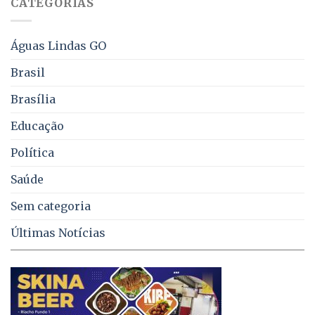
CATEGORIAS
de
água,
energia
e
Águas Lindas GO
coleta
de
Brasil
lixo
no
Brasília
DF
Educação
Política
Saúde
Sem categoria
Últimas Notícias