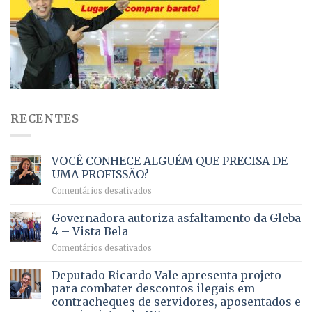
RECENTES
VOCÊ CONHECE ALGUÉM QUE PRECISA DE
UMA PROFISSÃO?
em
Comentários desativados
VOCÊ
CONHECE
Governadora autoriza asfaltamento da Gleba
ALGUÉM
4 – Vista Bela
QUE
em
Comentários desativados
PRECISA
Governadora
DE
autoriza
Deputado Ricardo Vale apresenta projeto
UMA
asfaltamento
PROFISSÃO?
para combater descontos ilegais em
da
contracheques de servidores, aposentados e
Gleba