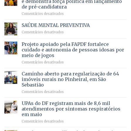
e demonstra força política em lançamento
de
da
de pré-candidatura
orçamento
história
em
Comentários desativados
para
Ricardo
Justiça
Vale
e
SAÚDE MENTAL PREVENTIVA
reúne
Saúde
em
Comentários desativados
milhares
em
SAÚDE
de
projeto
MENTAL
Projeto apoiado pela FAPDF fortalece
apoiadores
de
PREVENTIVA
e
internação
cuidado e autonomia de pessoas idosas por
demonstra
involuntária
meio de jogos
força
humanizada
em
Comentários desativados
política
Projeto
em
apoiado
Caminho aberto para regularização de 64
lançamento
pela
de
imóveis rurais no Pinheiral, em São
FAPDF
pré-
Sebastião
fortalece
candidatura
em
Comentários desativados
cuidado
Caminho
e
aberto
autonomia
UPAs do DF registram mais de 8,6 mil
para
de
atendimentos por sintomas respiratórios
regularização
pessoas
em maio
de
idosas
em
Comentários desativados
64
por
UPAs
imóveis
meio