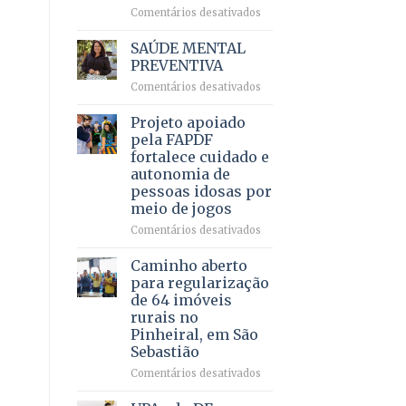
em
em
Comentários desativados
projeto
Ricardo
de
Vale
SAÚDE MENTAL
internação
reúne
PREVENTIVA
involuntária
milhares
humanizada
em
Comentários desativados
de
SAÚDE
apoiadores
MENTAL
Projeto apoiado
e
PREVENTIVA
demonstra
pela FAPDF
força
fortalece cuidado e
política
autonomia de
em
pessoas idosas por
lançamento
meio de jogos
de
pré-
em
Comentários desativados
candidatura
Projeto
apoiado
Caminho aberto
pela
para regularização
FAPDF
de 64 imóveis
fortalece
rurais no
cuidado
Pinheiral, em São
e
Sebastião
autonomia
de
em
Comentários desativados
pessoas
Caminho
idosas
aberto