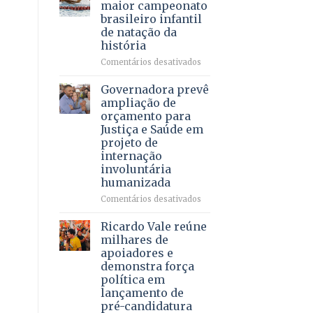
DF
maior campeonato
vida
mantém
brasileiro infantil
a
patamar
de natação da
pacientes
histórico
história
e
movimenta
em
Comentários desativados
R$
Brasília
5,8
recebe
Governadora prevê
bilhões
o
ampliação de
em
maior
orçamento para
2025
campeonato
Justiça e Saúde em
brasileiro
projeto de
infantil
internação
de
involuntária
natação
humanizada
da
história
em
Comentários desativados
Governadora
prevê
Ricardo Vale reúne
ampliação
milhares de
de
apoiadores e
orçamento
demonstra força
para
política em
Justiça
lançamento de
e
pré-candidatura
Saúde