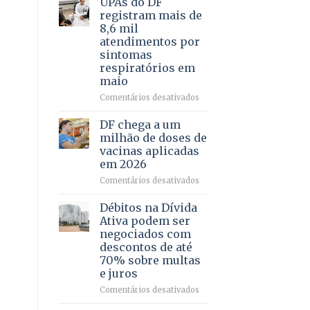
UPAs do DF
por
para
registram mais de
meio
regularização
8,6 mil
de
de
atendimentos por
jogos
64
sintomas
imóveis
respiratórios em
rurais
maio
no
Pinheiral,
em
Comentários desativados
em
UPAs
São
do
DF chega a um
Sebastião
DF
milhão de doses de
registram
vacinas aplicadas
mais
em 2026
de
8,6
em
Comentários desativados
mil
DF
atendimentos
chega
Débitos na Dívida
por
a
Ativa podem ser
sintomas
um
negociados com
respiratórios
milhão
descontos de até
em
de
70% sobre multas
maio
doses
e juros
de
vacinas
em
Comentários desativados
aplicadas
Débitos
em