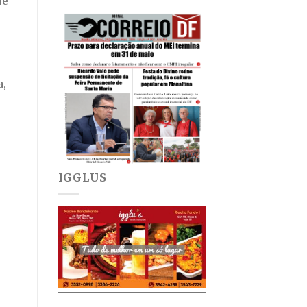
ue
a,
IGGLUS