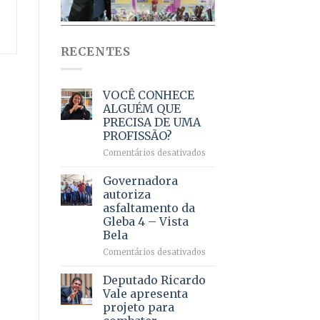
RECENTES
VOCÊ CONHECE
ALGUÉM QUE
PRECISA DE UMA
PROFISSÃO?
em
Comentários desativados
VOCÊ
CONHECE
Governadora
ALGUÉM
autoriza
QUE
asfaltamento da
PRECISA
Gleba 4 – Vista
DE
Bela
UMA
PROFISSÃO?
em
Comentários desativados
Governadora
autoriza
Deputado Ricardo
asfaltamento
Vale apresenta
da
projeto para
Gleba