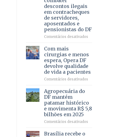
combater
4
descontos ilegais
–
em contracheques
Vista
de servidores,
Bela
aposentados e
pensionistas do DF
em
Comentários desativados
Deputado
Ricardo
Com mais
Vale
cirurgias e menos
apresenta
espera, Opera DF
projeto
devolve qualidade
para
de vida a pacientes
combater
descontos
em
Comentários desativados
ilegais
Com
em
mais
Agropecuária do
contracheques
cirurgias
DF mantém
de
e
patamar histórico
servidores,
menos
e movimenta R$ 5,8
aposentados
espera,
bilhões em 2025
e
Opera
pensionistas
DF
em
Comentários desativados
do
devolve
Agropecuária
DF
qualidade
do
Brasília recebe o
de