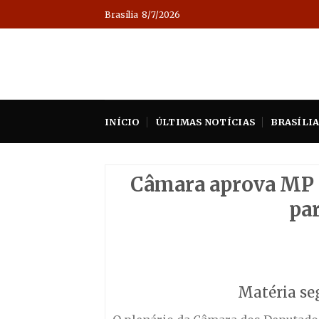
Skip
Brasília
8/7/2026
to
content
INÍCIO
ÚLTIMAS NOTÍCIAS
BRASÍLI
Câmara aprova MP 
par
Matéria se