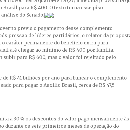
 aprovou nesta quarta-feira (27) a medida provisória q
Brasil para R$ 400. O texto torna esse piso
 análise do Senado.
o governo previa o pagamento desse complemento
s pressão de líderes partidários, o relator da propost
 o caráter permanente do benefício extra para
asil até chegar ao mínimo de R$ 400 por família.
subir para R$ 600, mas o valor foi rejeitado pelo
se de R$ 41 bilhões por ano para bancar o complemento
sado para pagar o Auxílio Brasil, cerca de R$ 47,5
imita a 30% os descontos do valor pago mensalmente às
so durante os seis primeiros meses de operação do