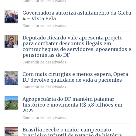
em
Comentários desativados
VOCÊ
CONHECE
Governadora autoriza asfaltamento da Gleba
ALGUÉM
4 – Vista Bela
QUE
em
Comentários desativados
PRECISA
Governadora
DE
autoriza
Deputado Ricardo Vale apresenta projeto
UMA
asfaltamento
PROFISSÃO?
para combater descontos ilegais em
da
contracheques de servidores, aposentados e
Gleba
pensionistas do DF
4
–
em
Comentários desativados
Vista
Deputado
Bela
Ricardo
Com mais cirurgias e menos espera, Opera
Vale
DF devolve qualidade de vida a pacientes
apresenta
em
Comentários desativados
projeto
Com
para
mais
Agropecuária do DF mantém patamar
combater
cirurgias
descontos
histórico e movimenta R$ 5,8 bilhões em
e
ilegais
2025
menos
em
em
Comentários desativados
espera,
contracheques
Agropecuária
Opera
de
do
DF
Brasília recebe o maior campeonato
servidores,
DF
devolve
aposentados
brasileiro infantil de natação da história