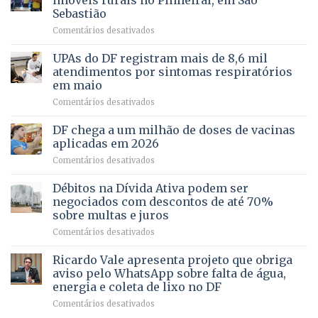
imóveis rurais no Pinheiral, em São
FAPDF
pré-
Sebastião
fortalece
candidatura
em
Comentários desativados
cuidado
Caminho
e
aberto
autonomia
UPAs do DF registram mais de 8,6 mil
para
de
atendimentos por sintomas respiratórios
regularização
pessoas
em maio
de
idosas
em
Comentários desativados
64
por
UPAs
imóveis
meio
do
rurais
de
DF chega a um milhão de doses de vacinas
DF
no
jogos
aplicadas em 2026
registram
Pinheiral,
em
Comentários desativados
mais
em
DF
de
São
chega
Débitos na Dívida Ativa podem ser
8,6
Sebastião
a
mil
negociados com descontos de até 70%
um
atendimentos
sobre multas e juros
milhão
por
em
Comentários desativados
de
sintomas
Débitos
doses
respiratórios
na
de
Ricardo Vale apresenta projeto que obriga
em
Dívida
vacinas
maio
aviso pelo WhatsApp sobre falta de água,
Ativa
aplicadas
energia e coleta de lixo no DF
podem
em
em
Comentários desativados
ser
2026
Ricardo
negociados