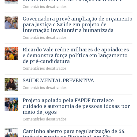
mantém
qualidade
e
em
Comentários desativados
patamar
de
pensionistas
Brasília
histórico
vida
do
recebe
Governadora prevê ampliação de orçamento
e
a
DF
o
movimenta
pacientes
para Justiça e Saúde em projeto de
maior
R$
internação involuntária humanizada
campeonato
5,8
em
Comentários desativados
brasileiro
bilhões
Governadora
infantil
em
prevê
de
Ricardo Vale reúne milhares de apoiadores
2025
ampliação
natação
e demonstra força política em lançamento
de
da
de pré-candidatura
orçamento
história
em
Comentários desativados
para
Ricardo
Justiça
Vale
e
SAÚDE MENTAL PREVENTIVA
reúne
Saúde
em
Comentários desativados
milhares
em
SAÚDE
de
projeto
MENTAL
Projeto apoiado pela FAPDF fortalece
apoiadores
de
PREVENTIVA
e
internação
cuidado e autonomia de pessoas idosas por
demonstra
involuntária
meio de jogos
força
humanizada
em
Comentários desativados
política
Projeto
em
apoiado
Caminho aberto para regularização de 64
lançamento
pela
de