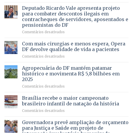
Governadora
DE
autoriza
Deputado Ricardo Vale apresenta projeto
UMA
asfaltamento
PROFISSÃO?
para combater descontos ilegais em
da
contracheques de servidores, aposentados e
Gleba
pensionistas do DF
4
–
em
Comentários desativados
Vista
Deputado
Bela
Ricardo
Com mais cirurgias e menos espera, Opera
Vale
DF devolve qualidade de vida a pacientes
apresenta
em
Comentários desativados
projeto
Com
para
mais
Agropecuária do DF mantém patamar
combater
cirurgias
descontos
histórico e movimenta R$ 5,8 bilhões em
e
ilegais
2025
menos
em
em
Comentários desativados
espera,
contracheques
Agropecuária
Opera
de
do
DF
Brasília recebe o maior campeonato
servidores,
DF
devolve
aposentados
brasileiro infantil de natação da história
mantém
qualidade
e
em
Comentários desativados
patamar
de
pensionistas
Brasília
histórico
vida
do
recebe
Governadora prevê ampliação de orçamento
e
a
DF
o
movimenta
pacientes
para Justiça e Saúde em projeto de
maior
R$