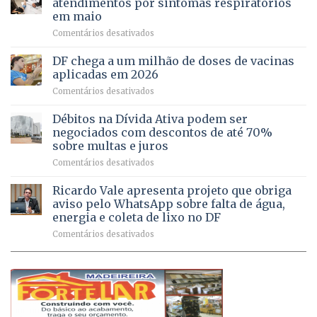
atendimentos por sintomas respiratórios
regularização
pessoas
em maio
de
idosas
em
Comentários desativados
64
por
UPAs
imóveis
meio
do
rurais
de
DF chega a um milhão de doses de vacinas
DF
no
jogos
aplicadas em 2026
registram
Pinheiral,
em
Comentários desativados
mais
em
DF
de
São
chega
Débitos na Dívida Ativa podem ser
8,6
Sebastião
a
mil
negociados com descontos de até 70%
um
atendimentos
sobre multas e juros
milhão
por
em
Comentários desativados
de
sintomas
Débitos
doses
respiratórios
na
de
Ricardo Vale apresenta projeto que obriga
em
Dívida
vacinas
maio
aviso pelo WhatsApp sobre falta de água,
Ativa
aplicadas
energia e coleta de lixo no DF
podem
em
em
Comentários desativados
ser
2026
Ricardo
negociados
Vale
com
apresenta
descontos
projeto
de
que
até
obriga
70%