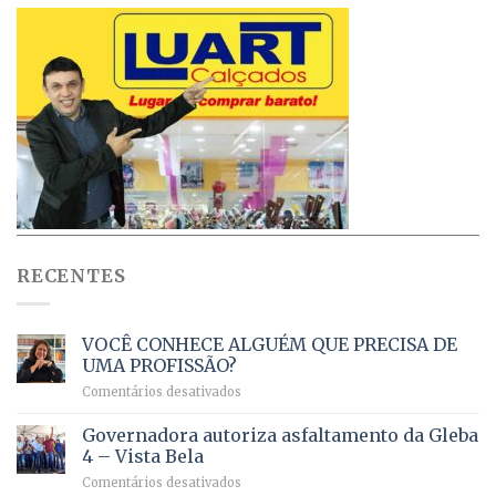
RECENTES
VOCÊ CONHECE ALGUÉM QUE PRECISA DE
UMA PROFISSÃO?
em
Comentários desativados
VOCÊ
CONHECE
Governadora autoriza asfaltamento da Gleba
ALGUÉM
4 – Vista Bela
QUE
em
Comentários desativados
PRECISA