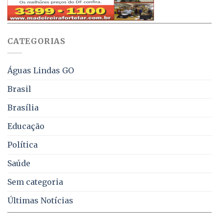
aviso
sobre
pelo
multas
WhatsApp
e
sobre
juros
falta
CATEGORIAS
de
água,
energia
e
Águas Lindas GO
coleta
de
Brasil
lixo
no
Brasília
DF
Educação
Política
Saúde
Sem categoria
Últimas Notícias