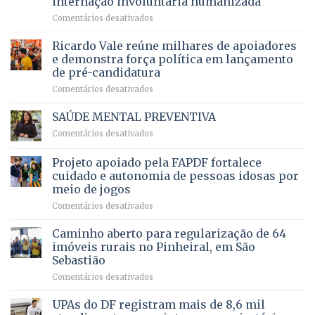
internação involuntária humanizada
campeonato
5,8
em
Comentários desativados
brasileiro
bilhões
Governadora
infantil
em
prevê
de
Ricardo Vale reúne milhares de apoiadores
2025
ampliação
natação
e demonstra força política em lançamento
de
da
de pré-candidatura
orçamento
história
em
Comentários desativados
para
Ricardo
Justiça
Vale
e
SAÚDE MENTAL PREVENTIVA
reúne
Saúde
em
Comentários desativados
milhares
em
SAÚDE
de
projeto
MENTAL
Projeto apoiado pela FAPDF fortalece
apoiadores
de
PREVENTIVA
e
internação
cuidado e autonomia de pessoas idosas por
demonstra
involuntária
meio de jogos
força
humanizada
em
Comentários desativados
política
Projeto
em
apoiado
Caminho aberto para regularização de 64
lançamento
pela
de
imóveis rurais no Pinheiral, em São
FAPDF
pré-
Sebastião
fortalece
candidatura
em
Comentários desativados
cuidado
Caminho
e
aberto
autonomia
UPAs do DF registram mais de 8,6 mil
para
de