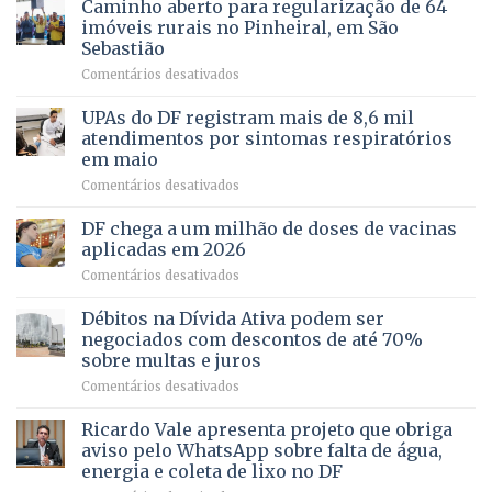
apoiado
Caminho aberto para regularização de 64
lançamento
pela
de
imóveis rurais no Pinheiral, em São
FAPDF
pré-
Sebastião
fortalece
candidatura
em
Comentários desativados
cuidado
Caminho
e
aberto
autonomia
UPAs do DF registram mais de 8,6 mil
para
de
atendimentos por sintomas respiratórios
regularização
pessoas
em maio
de
idosas
em
Comentários desativados
64
por
UPAs
imóveis
meio
do
rurais
de
DF chega a um milhão de doses de vacinas
DF
no
jogos
aplicadas em 2026
registram
Pinheiral,
em
Comentários desativados
mais
em
DF
de
São
chega
Débitos na Dívida Ativa podem ser
8,6
Sebastião
a
mil
negociados com descontos de até 70%
um
atendimentos
sobre multas e juros
milhão
por
em
Comentários desativados
de
sintomas
Débitos
doses
respiratórios
na
de
Ricardo Vale apresenta projeto que obriga
em
Dívida
vacinas
maio
aviso pelo WhatsApp sobre falta de água,
Ativa
aplicadas
energia e coleta de lixo no DF
podem
em