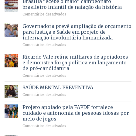
Brasília recebe o maior campeonato
servidores,
DF
devolve
aposentados
brasileiro infantil de natação da história
mantém
qualidade
e
em
Comentários desativados
patamar
de
pensionistas
Brasília
histórico
vida
do
recebe
Governadora prevê ampliação de orçamento
e
a
DF
o
movimenta
pacientes
para Justiça e Saúde em projeto de
maior
R$
internação involuntária humanizada
campeonato
5,8
em
Comentários desativados
brasileiro
bilhões
Governadora
infantil
em
prevê
de
Ricardo Vale reúne milhares de apoiadores
2025
ampliação
natação
e demonstra força política em lançamento
de
da
de pré-candidatura
orçamento
história
em
Comentários desativados
para
Ricardo
Justiça
Vale
e
SAÚDE MENTAL PREVENTIVA
reúne
Saúde
em
Comentários desativados
milhares
em
SAÚDE
de
projeto
MENTAL
Projeto apoiado pela FAPDF fortalece
apoiadores
de
PREVENTIVA
e
internação
cuidado e autonomia de pessoas idosas por
demonstra
involuntária
meio de jogos
força
humanizada
em
Comentários desativados
política
Projeto
em