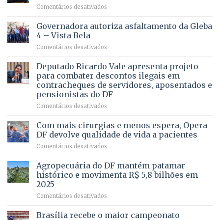
em
Comentários desativados
VOCÊ
CONHECE
Governadora autoriza asfaltamento da Gleba
ALGUÉM
4 – Vista Bela
QUE
em
Comentários desativados
PRECISA
Governadora
DE
autoriza
Deputado Ricardo Vale apresenta projeto
UMA
asfaltamento
PROFISSÃO?
para combater descontos ilegais em
da
contracheques de servidores, aposentados e
Gleba
pensionistas do DF
4
–
em
Comentários desativados
Vista
Deputado
Bela
Ricardo
Com mais cirurgias e menos espera, Opera
Vale
DF devolve qualidade de vida a pacientes
apresenta
em
Comentários desativados
projeto
Com
para
mais
Agropecuária do DF mantém patamar
combater
cirurgias
descontos
histórico e movimenta R$ 5,8 bilhões em
e
ilegais
2025
menos
em
em
Comentários desativados
espera,
contracheques
Agropecuária
Opera
de
do
DF
Brasília recebe o maior campeonato
servidores,