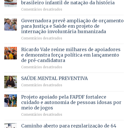
DF
devolve
aposentados
brasileiro infantil de natação da história
mantém
qualidade
e
em
Comentários desativados
patamar
de
pensionistas
Brasília
histórico
vida
do
recebe
Governadora prevê ampliação de orçamento
e
a
DF
o
movimenta
pacientes
para Justiça e Saúde em projeto de
maior
R$
internação involuntária humanizada
campeonato
5,8
em
Comentários desativados
brasileiro
bilhões
Governadora
infantil
em
prevê
de
Ricardo Vale reúne milhares de apoiadores
2025
ampliação
natação
e demonstra força política em lançamento
de
da
de pré-candidatura
orçamento
história
em
Comentários desativados
para
Ricardo
Justiça
Vale
e
SAÚDE MENTAL PREVENTIVA
reúne
Saúde
em
Comentários desativados
milhares
em
SAÚDE
de
projeto
MENTAL
Projeto apoiado pela FAPDF fortalece
apoiadores
de
PREVENTIVA
e
internação
cuidado e autonomia de pessoas idosas por
demonstra
involuntária
meio de jogos
força
humanizada
em
Comentários desativados
política
Projeto
em
apoiado
Caminho aberto para regularização de 64
lançamento