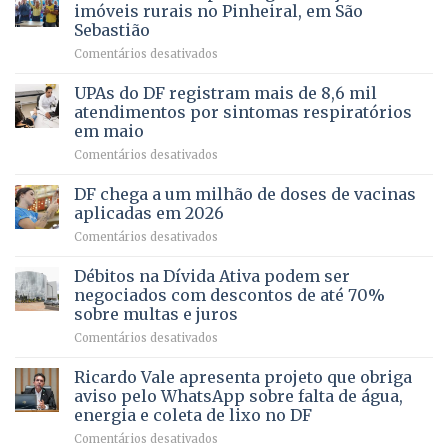
pela
de
imóveis rurais no Pinheiral, em São
FAPDF
pré-
Sebastião
fortalece
candidatura
em
Comentários desativados
cuidado
Caminho
e
aberto
autonomia
UPAs do DF registram mais de 8,6 mil
para
de
atendimentos por sintomas respiratórios
regularização
pessoas
em maio
de
idosas
em
Comentários desativados
64
por
UPAs
imóveis
meio
do
rurais
de
DF chega a um milhão de doses de vacinas
DF
no
jogos
aplicadas em 2026
registram
Pinheiral,
em
Comentários desativados
mais
em
DF
de
São
chega
Débitos na Dívida Ativa podem ser
8,6
Sebastião
a
mil
negociados com descontos de até 70%
um
atendimentos
sobre multas e juros
milhão
por
em
Comentários desativados
de
sintomas
Débitos
doses
respiratórios
na
de
Ricardo Vale apresenta projeto que obriga
em
Dívida
vacinas
maio
aviso pelo WhatsApp sobre falta de água,
Ativa
aplicadas
energia e coleta de lixo no DF
podem
em
em
Comentários desativados
ser
2026