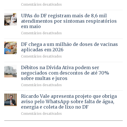
candidatura
em
Comentários desativados
cuidado
Caminho
e
aberto
autonomia
UPAs do DF registram mais de 8,6 mil
para
de
atendimentos por sintomas respiratórios
regularização
pessoas
em maio
de
idosas
em
Comentários desativados
64
por
UPAs
imóveis
meio
do
rurais
de
DF chega a um milhão de doses de vacinas
DF
no
jogos
aplicadas em 2026
registram
Pinheiral,
em
Comentários desativados
mais
em
DF
de
São
chega
Débitos na Dívida Ativa podem ser
8,6
Sebastião
a
mil
negociados com descontos de até 70%
um
atendimentos
sobre multas e juros
milhão
por
em
Comentários desativados
de
sintomas
Débitos
doses
respiratórios
na
de
Ricardo Vale apresenta projeto que obriga
em
Dívida
vacinas
maio
aviso pelo WhatsApp sobre falta de água,
Ativa
aplicadas
energia e coleta de lixo no DF
podem
em
em
Comentários desativados
ser
2026
Ricardo
negociados
Vale
com