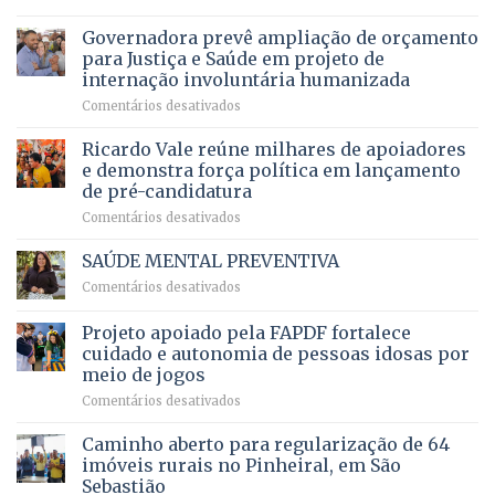
pensionistas
Brasília
histórico
vida
do
recebe
Governadora prevê ampliação de orçamento
e
a
DF
o
movimenta
pacientes
para Justiça e Saúde em projeto de
maior
R$
internação involuntária humanizada
campeonato
5,8
em
Comentários desativados
brasileiro
bilhões
Governadora
infantil
em
prevê
de
Ricardo Vale reúne milhares de apoiadores
2025
ampliação
natação
e demonstra força política em lançamento
de
da
de pré-candidatura
orçamento
história
em
Comentários desativados
para
Ricardo
Justiça
Vale
e
SAÚDE MENTAL PREVENTIVA
reúne
Saúde
em
Comentários desativados
milhares
em
SAÚDE
de
projeto
MENTAL
Projeto apoiado pela FAPDF fortalece
apoiadores
de
PREVENTIVA
e
internação
cuidado e autonomia de pessoas idosas por
demonstra
involuntária
meio de jogos
força
humanizada
em
Comentários desativados
política
Projeto
em
apoiado
Caminho aberto para regularização de 64
lançamento
pela
de
imóveis rurais no Pinheiral, em São
FAPDF
pré-
Sebastião
fortalece