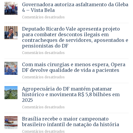
CONHECE
Governadora autoriza asfaltamento da Gleba
ALGUÉM
4 – Vista Bela
QUE
em
Comentários desativados
PRECISA
Governadora
DE
autoriza
Deputado Ricardo Vale apresenta projeto
UMA
asfaltamento
PROFISSÃO?
para combater descontos ilegais em
da
contracheques de servidores, aposentados e
Gleba
pensionistas do DF
4
–
em
Comentários desativados
Vista
Deputado
Bela
Ricardo
Com mais cirurgias e menos espera, Opera
Vale
DF devolve qualidade de vida a pacientes
apresenta
em
Comentários desativados
projeto
Com
para
mais
Agropecuária do DF mantém patamar
combater
cirurgias
descontos
histórico e movimenta R$ 5,8 bilhões em
e
ilegais
2025
menos
em
em
Comentários desativados
espera,
contracheques
Agropecuária
Opera
de
do
DF
Brasília recebe o maior campeonato
servidores,
DF
devolve
aposentados
brasileiro infantil de natação da história
mantém
qualidade
e
em
Comentários desativados
patamar
de