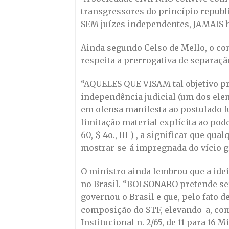
transgressores do princípio republ
SEM juízes independentes, JAMAIS h
Ainda segundo Celso de Mello, o c
respeita a prerrogativa de separação
“AQUELES QUE VISAM tal objetivo pr
independência judicial (um dos el
em ofensa manifesta ao postulado f
limitação material explícita ao pod
60, $ 4o., III ) , a significar que q
mostrar-se-á impregnada do vício g
O ministro ainda lembrou que a idei
no Brasil. “BOLSONARO pretende serv
governou o Brasil e que, pelo fato 
composição do STF, elevando-a, co
Institucional n. 2/65, de 11 para 16 M