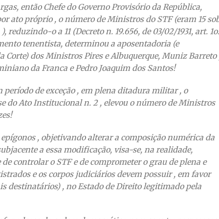
Vargas, então Chefe do Governo Provisório da República,
, por ato próprio , o número de Ministros do STF (eram 15 so
 ), reduzindo-o a 11 (Decreto n. 19.656, de 03/02/1931, art. 1o.
mento tenentista, determinou a aposentadoria (e
 Corte) dos Ministros Pires e Albuquerque, Muniz Barreto 
miniano da Franca e Pedro Joaquim dos Santos!
eríodo de exceção , em plena ditadura militar , o
e do Ato Institucional n. 2 , elevou o número de Ministros
zes!
epígonos , objetivando alterar a composição numérica da
subjacente a essa modificação, visa-se, na realidade,
e de controlar o STF e de comprometer o grau de plena e
trados e os corpos judiciários devem possuir , em favor
is destinatários) , no Estado de Direito legitimado pela