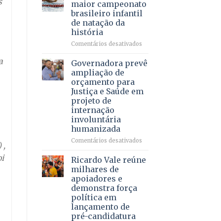
DF
s
maior campeonato
vida
mantém
brasileiro infantil
a
patamar
de natação da
pacientes
histórico
história
e
movimenta
em
Comentários desativados
R$
Brasília
5,8
a
recebe
Governadora prevê
bilhões
o
ampliação de
em
maior
orçamento para
2025
campeonato
Justiça e Saúde em
brasileiro
projeto de
infantil
internação
de
involuntária
natação
humanizada
da
história
em
Comentários desativados
 ,
Governadora
oi
prevê
Ricardo Vale reúne
ampliação
milhares de
de
apoiadores e
orçamento
demonstra força
para
política em
Justiça
lançamento de
e
pré-candidatura
Saúde