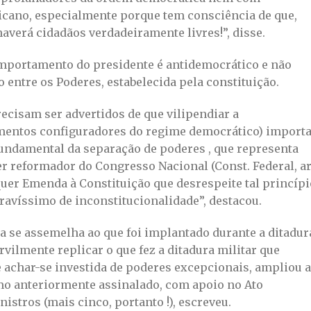
icano, especialmente porque tem consciência de que,
averá cidadãos verdadeiramente livres!”, disse.
omportamento do presidente é antidemocrático e não
 entre os Poderes, estabelecida pela constituição.
ecisam ser advertidos de que vilipendiar a
ementos configuradores do regime democrático) import
undamental da separação de poderes , que representa
er reformador do Congresso Nacional (Const. Federal, ar
ualquer Emenda à Constituição que desrespeite tal princíp
ravíssimo de inconstitucionalidade”, destacou.
a se assemelha ao que foi implantado durante a ditadur
ilmente replicar o que fez a ditadura militar que
de achar-se investida de poderes excepcionais, ampliou a
mo anteriormente assinalado, com apoio no Ato
inistros (mais cinco, portanto !), escreveu.