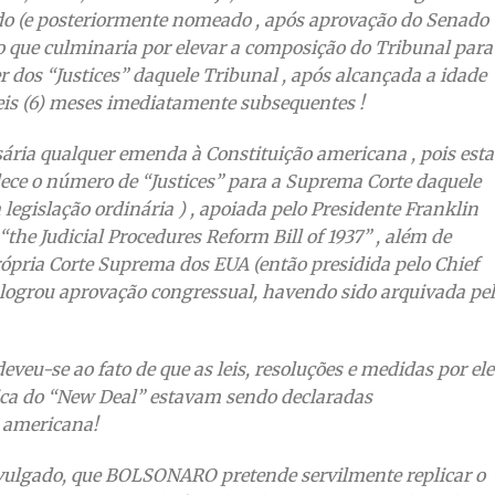
cado (e posteriormente nomeado , após aprovação do Senado
 , o que culminaria por elevar a composição do Tribunal para
r dos “Justices” daquele Tribunal , após alcançada a idade
seis (6) meses imediatamente subsequentes !
sária qualquer emenda à Constituição americana , pois esta 
elece o número de “Justices” para a Suprema Corte daquele
 legislação ordinária ) , apoiada pelo Presidente Franklin
he Judicial Procedures Reform Bill of 1937” , além de
própria Corte Suprema dos EUA (então presidida pelo Chief
 logrou aprovação congressual, havendo sido arquivada pe
deveu-se ao fato de que as leis, resoluções e medidas por ele
ica do “New Deal” estavam sendo declaradas
a americana!
divulgado, que BOLSONARO pretende servilmente replicar o