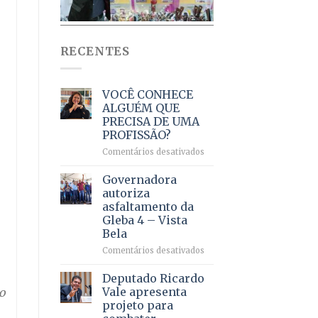
RECENTES
VOCÊ CONHECE
ALGUÉM QUE
PRECISA DE UMA
PROFISSÃO?
em
Comentários desativados
VOCÊ
CONHECE
Governadora
ALGUÉM
autoriza
QUE
asfaltamento da
PRECISA
Gleba 4 – Vista
DE
Bela
UMA
PROFISSÃO?
em
Comentários desativados
Governadora
autoriza
Deputado Ricardo
asfaltamento
Vale apresenta
o
da
projeto para
Gleba