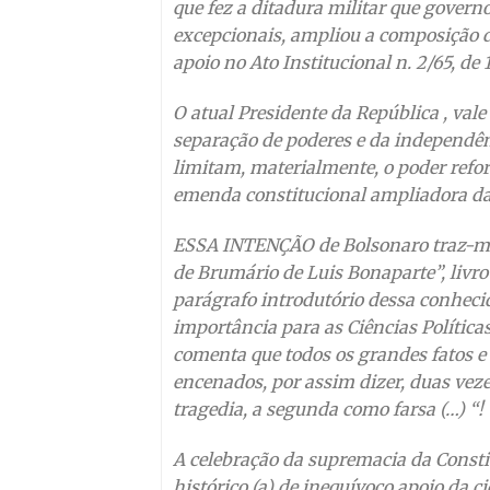
que fez a ditadura militar que governo
excepcionais, ampliou a composição 
apoio no Ato Institucional n. 2/65, de 
O atual Presidente da República , val
separação de poderes e da independênc
limitam, materialmente, o poder refo
emenda constitucional ampliadora da
ESSA INTENÇÃO de Bolsonaro traz-me
de Brumário de Luis Bonaparte”, livr
parágrafo introdutório dessa conhecid
importância para as Ciências Política
comenta que todos os grandes fatos e
encenados, por assim dizer, duas veze
tragedia, a segunda como farsa (…) “!
A celebração da supremacia da Constit
histórico (a) de inequívoco apoio da c