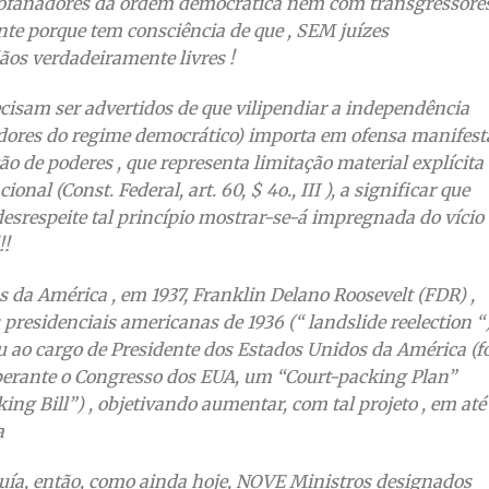
rofanadores da ordem democrática nem com transgressore
nte porque tem consciência de que , SEM juízes
os verdadeiramente livres !
isam ser advertidos de que vilipendiar a independência
adores do regime democrático) importa em ofensa manifest
 de poderes , que representa limitação material explícita
al (Const. Federal, art. 60, $ 4o., III ), a significar que
esrespeite tal princípio mostrar-se-á impregnada do vício
!!
da América , em 1937, Franklin Delano Roosevelt (FDR) ,
 presidenciais americanas de 1936 (“ landslide reelection “)
u ao cargo de Presidente dos Estados Unidos da América (f
, perante o Congresso dos EUA, um “Court-packing Plan”
g Bill”) , objetivando aumentar, com tal projeto , em até
a
uía, então, como ainda hoje, NOVE Ministros designados