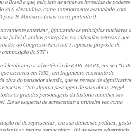
u o Brasil e que, pelo fato de achar-se investida de poderes
do STF, elevando-a, como anteriormente assinalado, com
11 para 16 Ministros (mais cinco, portanto !) .
e novamente enfatizar , ignorando os princípios nucleares 
ia judicial, ambos protegidos por cláusulas pétreas ( que
rmador do Congresso Nacional ) , apoiaria proposta de
 composição do STF !
 à lembrança a advertência de KARL MARX, em seu “O 18
o que escreveu em 1852 , em fragmento constante do
a obra do pensador alemão, que se reveste de significativa
s e Sociais : “Em alguma passagem de suas obras, Hegel
 todos os grandes personagens da historia mundial sao
s1. Ele se esqueceu de acrescentar: a primeira vez como
uição há de representar , em sua dimensão política , gesto
idadania ao regime democrático , (b) de severa advertência