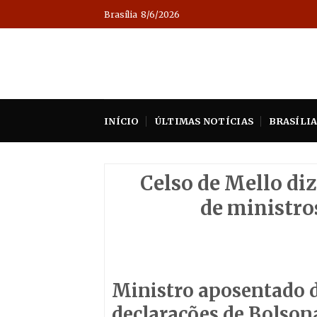
Skip
Brasília
8/6/2026
to
content
INÍCIO
ÚLTIMAS NOTÍCIAS
BRASÍLI
Celso de Mello di
de ministro
Ministro aposentado d
declarações de Bolson