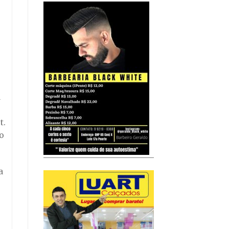
a
t.
io
a