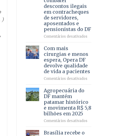
combater
4
descontos ilegais
–
b
em contracheques
Vista
de servidores,
Bela
 )
aposentados e
pensionistas do DF
,
em
Comentários desativados
Deputado
Ricardo
Com mais
Vale
cirurgias e menos
apresenta
espera, Opera DF
projeto
devolve qualidade
para
de vida a pacientes
combater
descontos
em
Comentários desativados
ilegais
Com
em
mais
Agropecuária do
contracheques
cirurgias
DF mantém
de
e
patamar histórico
servidores,
menos
e movimenta R$ 5,8
aposentados
espera,
bilhões em 2025
e
Opera
pensionistas
DF
em
Comentários desativados
do
devolve
Agropecuária
DF
qualidade
do
Brasília recebe o
de