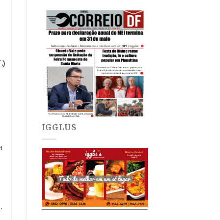
L)
IGGLUS
,
a
.