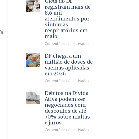
UPAs do DF
por
para
registram mais de
meio
regularização
8,6 mil
de
de
atendimentos por
jogos
64
sintomas
imóveis
respiratórios em
rurais
da
maio
no
Pinheiral,
em
Comentários desativados
em
UPAs
São
do
DF chega a um
Sebastião
DF
milhão de doses de
registram
vacinas aplicadas
mais
em 2026
de
8,6
em
Comentários desativados
mil
DF
atendimentos
chega
Débitos na Dívida
por
a
Ativa podem ser
sintomas
um
negociados com
respiratórios
milhão
descontos de até
em
de
70% sobre multas
maio
doses
e juros
de
vacinas
em
Comentários desativados
aplicadas
Débitos
em