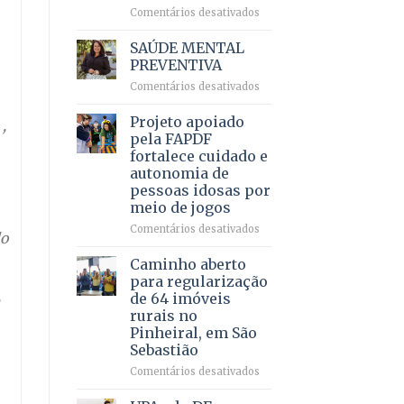
em
em
Comentários desativados
projeto
Ricardo
de
Vale
SAÚDE MENTAL
internação
reúne
PREVENTIVA
involuntária
milhares
humanizada
em
Comentários desativados
de
SAÚDE
apoiadores
MENTAL
Projeto apoiado
e
,
PREVENTIVA
demonstra
pela FAPDF
força
fortalece cuidado e
política
autonomia de
em
pessoas idosas por
lançamento
meio de jogos
de
pré-
em
Comentários desativados
lo
candidatura
Projeto
apoiado
Caminho aberto
pela
para regularização
FAPDF
de 64 imóveis
fortalece
rurais no
cuidado
Pinheiral, em São
e
Sebastião
autonomia
de
em
Comentários desativados
pessoas
Caminho
idosas
aberto