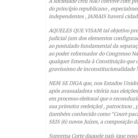
A sociedade civil NÃO convive com p
do princípio republicano , especialme
independentes , JAMAIS haverá cidadã
AQUELES QUE VISAM tal objetivo prec
judicial (um dos elementos configur
ao postulado fundamental da separação
ao poder reformador do Congresso Nacion
qualquer Emenda à Constituição que d
gravíssimo de inconstitucionalidade !
NEM SE DIGA que, nos Estados Unidos 
após avassaladora vitória nas eleições
em processo eleitoral que o reconduzi
sua primeira reeleição) , patrocinou 
(também conhecido como “Court-packin
SEIS (6) novos Juízes, a composição d
Suprema Corte daquele país (que poss