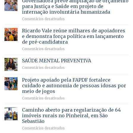
Governadora prevê ampliação de orçamento
a
DF
o
movimenta
pacientes
para Justiça e Saúde em projeto de
maior
R$
internação involuntária humanizada
campeonato
5,8
em
Comentários desativados
brasileiro
bilhões
Governadora
infantil
em
prevê
de
Ricardo Vale reúne milhares de apoiadores
2025
ampliação
natação
e demonstra força política em lançamento
de
da
de pré-candidatura
orçamento
história
em
Comentários desativados
para
Ricardo
Justiça
Vale
e
SAÚDE MENTAL PREVENTIVA
reúne
Saúde
em
Comentários desativados
milhares
em
SAÚDE
de
projeto
MENTAL
Projeto apoiado pela FAPDF fortalece
apoiadores
de
PREVENTIVA
e
internação
cuidado e autonomia de pessoas idosas por
demonstra
involuntária
meio de jogos
força
humanizada
em
Comentários desativados
política
Projeto
em
apoiado
Caminho aberto para regularização de 64
lançamento
pela
de
imóveis rurais no Pinheiral, em São
FAPDF
pré-
Sebastião
fortalece
candidatura
em
Comentários desativados
cuidado