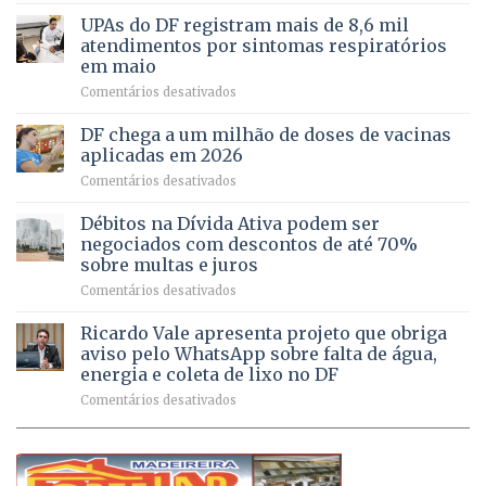
Caminho
e
aberto
autonomia
UPAs do DF registram mais de 8,6 mil
para
de
atendimentos por sintomas respiratórios
regularização
pessoas
em maio
de
idosas
em
Comentários desativados
64
por
UPAs
imóveis
meio
do
rurais
de
DF chega a um milhão de doses de vacinas
DF
no
jogos
aplicadas em 2026
registram
Pinheiral,
em
Comentários desativados
mais
em
DF
de
São
chega
Débitos na Dívida Ativa podem ser
8,6
Sebastião
a
mil
negociados com descontos de até 70%
um
atendimentos
sobre multas e juros
milhão
por
em
Comentários desativados
de
sintomas
Débitos
doses
respiratórios
na
de
Ricardo Vale apresenta projeto que obriga
em
Dívida
vacinas
maio
aviso pelo WhatsApp sobre falta de água,
Ativa
aplicadas
energia e coleta de lixo no DF
podem
em
em
Comentários desativados
ser
2026
Ricardo
negociados
Vale
com
apresenta
descontos
projeto
de