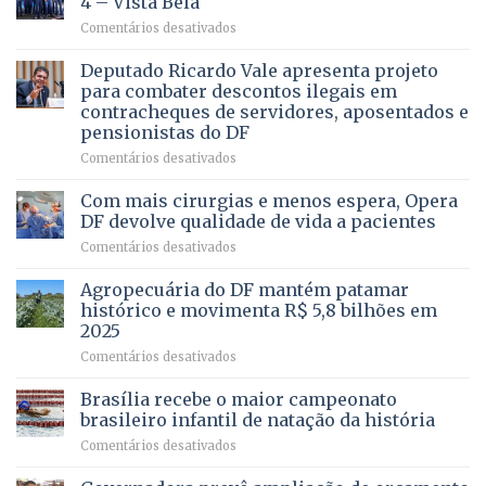
4 – Vista Bela
QUE
em
Comentários desativados
PRECISA
Governadora
DE
autoriza
Deputado Ricardo Vale apresenta projeto
UMA
asfaltamento
PROFISSÃO?
para combater descontos ilegais em
da
contracheques de servidores, aposentados e
Gleba
pensionistas do DF
4
–
em
Comentários desativados
Vista
Deputado
Bela
Ricardo
Com mais cirurgias e menos espera, Opera
Vale
DF devolve qualidade de vida a pacientes
apresenta
em
Comentários desativados
projeto
Com
para
mais
Agropecuária do DF mantém patamar
combater
cirurgias
descontos
histórico e movimenta R$ 5,8 bilhões em
e
ilegais
2025
menos
em
em
Comentários desativados
espera,
contracheques
Agropecuária
Opera
de
do
DF
Brasília recebe o maior campeonato
servidores,
DF
devolve
aposentados
brasileiro infantil de natação da história
mantém
qualidade
e
em
Comentários desativados
patamar
de
pensionistas
Brasília
histórico
vida
do
recebe
e