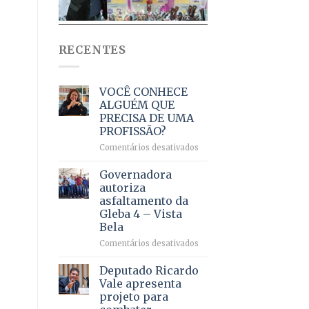
RECENTES
VOCÊ CONHECE
ALGUÉM QUE
PRECISA DE UMA
PROFISSÃO?
em
Comentários desativados
VOCÊ
CONHECE
Governadora
ALGUÉM
autoriza
QUE
asfaltamento da
PRECISA
Gleba 4 – Vista
DE
Bela
UMA
PROFISSÃO?
em
Comentários desativados
Governadora
autoriza
Deputado Ricardo
asfaltamento
Vale apresenta
da
projeto para
Gleba