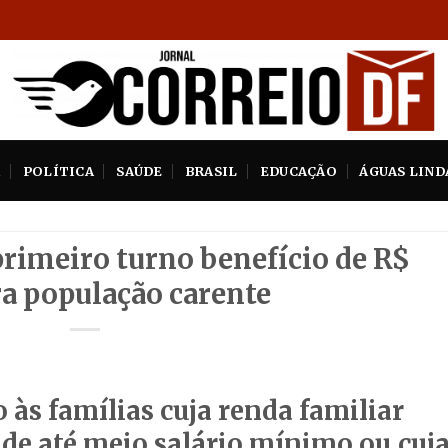
A
POLÍTICA
SAÚDE
BRASIL
EDUCAÇÃO
ÁGUAS LIND
rimeiro turno benefício de R$
a população carente
o às famílias cuja renda familiar
 de até meio salário mínimo ou cuj