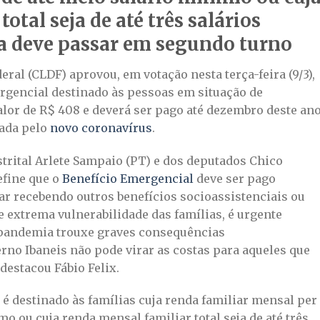
otal seja de até três salários
a deve passar em segundo turno
eral (CLDF) aprovou, em votação nesta terça-feira (9/3),
rgencial destinado às pessoas em situação de
valor de R$ 408 e deverá ser pago até dezembro deste an
ada pelo
novo coronavírus
.
istrital Arlete Sampaio (PT) e dos deputados Chico
define que o
Benefício Emergencial
deve ser pago
r recebendo outros benefícios socioassistenciais ou
 extrema vulnerabilidade das famílias, é urgente
 pandemia trouxe graves consequências
rno Ibaneis não pode virar as costas para aqueles que
destacou Fábio Felix.
 é destinado às famílias cuja renda familiar mensal per
mo ou cuja renda mensal familiar total seja de até três