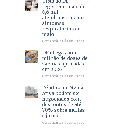
UPAs do DF
por
para
registram mais de
meio
regularização
8,6 mil
de
de
atendimentos por
jogos
64
sintomas
imóveis
respiratórios em
rurais
maio
no
Pinheiral,
em
Comentários desativados
em
UPAs
São
do
DF chega a um
Sebastião
DF
milhão de doses de
registram
vacinas aplicadas
mais
em 2026
de
8,6
em
Comentários desativados
mil
DF
atendimentos
chega
Débitos na Dívida
por
a
Ativa podem ser
sintomas
um
negociados com
respiratórios
milhão
descontos de até
em
de
70% sobre multas
maio
doses
e juros
de
vacinas
em
Comentários desativados
aplicadas
Débitos
em