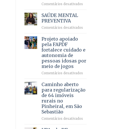
em
em
Comentários desativados
projeto
Ricardo
de
Vale
SAÚDE MENTAL
internação
reúne
PREVENTIVA
involuntária
milhares
humanizada
em
Comentários desativados
de
SAÚDE
apoiadores
MENTAL
Projeto apoiado
e
PREVENTIVA
demonstra
pela FAPDF
força
fortalece cuidado e
política
autonomia de
em
pessoas idosas por
lançamento
meio de jogos
de
pré-
em
Comentários desativados
candidatura
Projeto
apoiado
Caminho aberto
pela
para regularização
FAPDF
de 64 imóveis
fortalece
rurais no
cuidado
Pinheiral, em São
e
Sebastião
autonomia
de
em
Comentários desativados
pessoas
Caminho
idosas
aberto