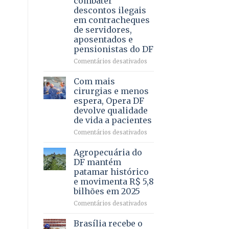
combater
4
descontos ilegais
–
em contracheques
Vista
de servidores,
Bela
aposentados e
pensionistas do DF
em
Comentários desativados
Deputado
Ricardo
Com mais
Vale
cirurgias e menos
apresenta
espera, Opera DF
projeto
devolve qualidade
para
de vida a pacientes
combater
descontos
em
Comentários desativados
ilegais
Com
em
mais
Agropecuária do
contracheques
cirurgias
DF mantém
de
e
patamar histórico
servidores,
menos
e movimenta R$ 5,8
aposentados
espera,
bilhões em 2025
e
Opera
pensionistas
DF
em
Comentários desativados
do
devolve
Agropecuária
DF
qualidade
do
Brasília recebe o
de