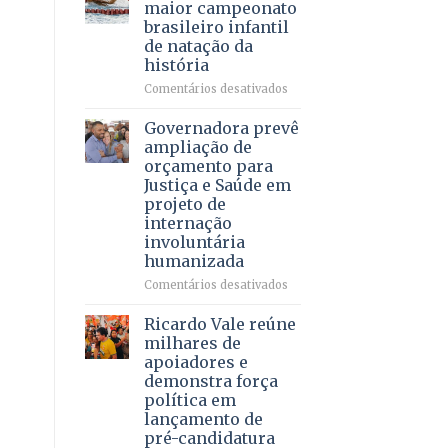
DF
maior campeonato
vida
mantém
brasileiro infantil
a
patamar
de natação da
pacientes
histórico
história
e
movimenta
em
Comentários desativados
R$
Brasília
5,8
recebe
Governadora prevê
bilhões
o
ampliação de
em
maior
orçamento para
2025
campeonato
Justiça e Saúde em
brasileiro
projeto de
infantil
internação
de
involuntária
natação
humanizada
da
história
em
Comentários desativados
Governadora
prevê
Ricardo Vale reúne
ampliação
milhares de
de
apoiadores e
orçamento
demonstra força
para
política em
Justiça
lançamento de
e
pré-candidatura
Saúde