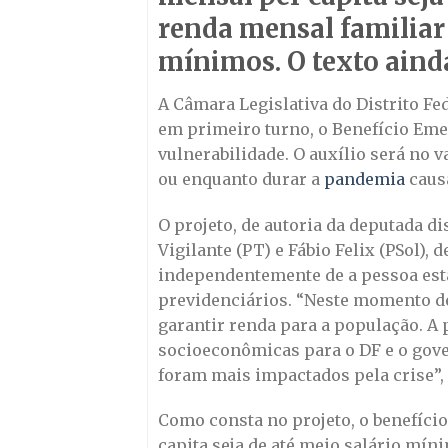
renda mensal familiar t
mínimos. O texto aind
A Câmara Legislativa do Distrito Fed
em primeiro turno, o Benefício Eme
vulnerabilidade. O auxílio será no 
ou enquanto durar a
pandemia
caus
O projeto, de autoria da deputada d
Vigilante (PT) e Fábio Felix (PSol), 
independentemente de a pessoa esta
previdenciários. “Neste momento de
garantir renda para a população. A
socioeconômicas para o DF e o gove
foram mais impactados pela crise”, 
Como consta no projeto, o benefício
capita seja de até meio salário míni