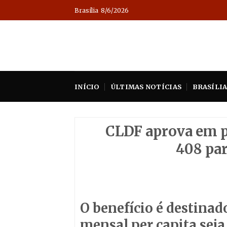
Skip
Brasília
8/6/2026
to
content
INÍCIO
ÚLTIMAS NOTÍCIAS
BRASÍLI
CLDF aprova em p
408 par
O benefício é destinad
mensal per capita seja