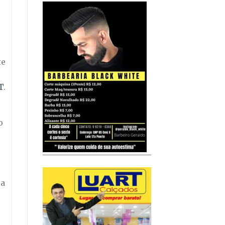
u
te
T
.
o
 a