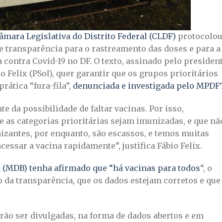
mara Legislativa do Distrito Federal (CLDF)
protocolo
de transparência para o rastreamento das doses e para a
 contra Covid-19 no DF. O texto, assinado pelo presiden
o Felix (PSol), quer garantir que os grupos prioritários
rática “fura-fila”,
denunciada e investigada pelo MPDF
e da possibilidade de faltar vacinas. Por isso,
 as categorias prioritárias sejam imunizadas, e que nã
nizantes, por enquanto, são escassos, e temos muitas
essar a vacina rapidamente”, justifica Fábio Felix.
 (MDB) tenha afirmado que “há vacinas para todos
“, o
 da transparência, que os dados estejam corretos e que
erão ser divulgadas, na forma de dados abertos e em