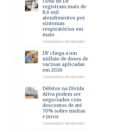
UPAs do DF
por
para
registram mais de
meio
regularização
8,6 mil
de
de
atendimentos por
jogos
64
sintomas
imóveis
respiratórios em
rurais
maio
no
Pinheiral,
em
Comentários desativados
em
UPAs
São
do
DF chega a um
Sebastião
DF
milhão de doses de
registram
vacinas aplicadas
mais
em 2026
de
8,6
em
Comentários desativados
mil
DF
atendimentos
chega
Débitos na Dívida
por
a
Ativa podem ser
sintomas
um
negociados com
respiratórios
milhão
descontos de até
em
de
70% sobre multas
maio
doses
e juros
de
vacinas
em
Comentários desativados
aplicadas
Débitos
em