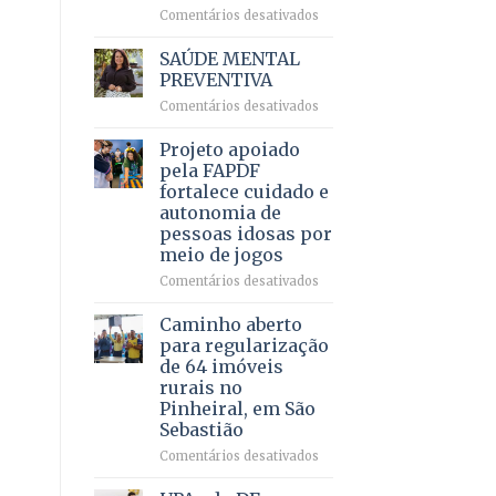
em
em
Comentários desativados
projeto
Ricardo
de
Vale
SAÚDE MENTAL
internação
reúne
PREVENTIVA
involuntária
milhares
humanizada
em
Comentários desativados
de
SAÚDE
apoiadores
MENTAL
Projeto apoiado
e
PREVENTIVA
demonstra
pela FAPDF
força
fortalece cuidado e
política
autonomia de
em
pessoas idosas por
lançamento
meio de jogos
de
pré-
em
Comentários desativados
candidatura
Projeto
apoiado
Caminho aberto
pela
para regularização
FAPDF
de 64 imóveis
fortalece
rurais no
cuidado
Pinheiral, em São
e
Sebastião
autonomia
de
em
Comentários desativados
pessoas
Caminho
idosas
aberto