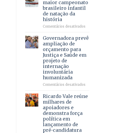
DF
maior campeonato
vida
mantém
brasileiro infantil
a
patamar
de natação da
pacientes
histórico
história
e
movimenta
em
Comentários desativados
R$
Brasília
5,8
recebe
Governadora prevê
bilhões
o
ampliação de
em
maior
orçamento para
2025
campeonato
Justiça e Saúde em
brasileiro
projeto de
infantil
internação
de
involuntária
natação
humanizada
da
história
em
Comentários desativados
Governadora
prevê
Ricardo Vale reúne
ampliação
milhares de
de
apoiadores e
orçamento
demonstra força
para
política em
Justiça
lançamento de
e
pré-candidatura
Saúde