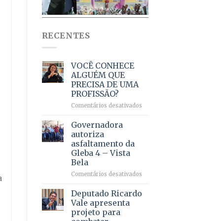
RECENTES
VOCÊ CONHECE
ALGUÉM QUE
PRECISA DE UMA
PROFISSÃO?
em
Comentários desativados
VOCÊ
CONHECE
Governadora
ALGUÉM
autoriza
QUE
asfaltamento da
PRECISA
Gleba 4 – Vista
DE
Bela
UMA
PROFISSÃO?
em
Comentários desativados
a
Governadora
autoriza
Deputado Ricardo
asfaltamento
Vale apresenta
da
projeto para
Gleba