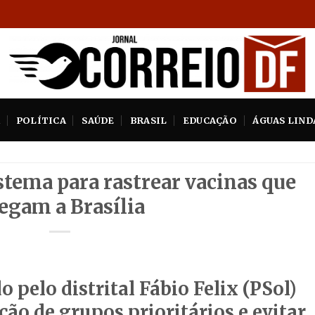
A
POLÍTICA
SAÚDE
BRASIL
EDUCAÇÃO
ÁGUAS LIND
stema para rastrear vacinas que
egam a Brasília
o pelo distrital Fábio Felix (PSol)
ão de grupos prioritários e evitar