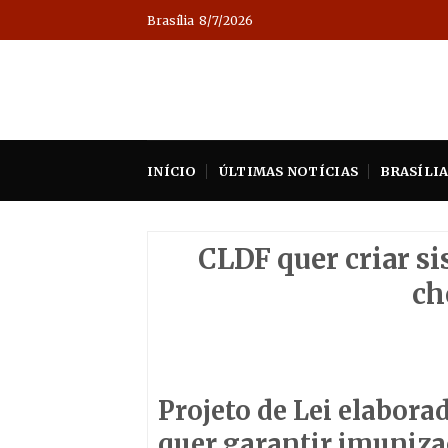
Skip
Brasília
8/7/2026
to
content
INÍCIO
ÚLTIMAS NOTÍCIAS
BRASÍLI
CLDF quer criar si
ch
Projeto de Lei elaborad
quer garantir imunizaç