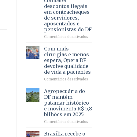
combater
4
descontos ilegais
–
em contracheques
Vista
de servidores,
Bela
aposentados e
pensionistas do DF
em
Comentários desativados
Deputado
Ricardo
Com mais
Vale
cirurgias e menos
apresenta
espera, Opera DF
projeto
devolve qualidade
para
de vida a pacientes
combater
descontos
em
Comentários desativados
ilegais
Com
em
mais
Agropecuária do
contracheques
cirurgias
DF mantém
de
e
patamar histórico
servidores,
menos
e movimenta R$ 5,8
aposentados
espera,
bilhões em 2025
e
Opera
pensionistas
DF
em
Comentários desativados
do
devolve
Agropecuária
DF
qualidade
do
Brasília recebe o
de