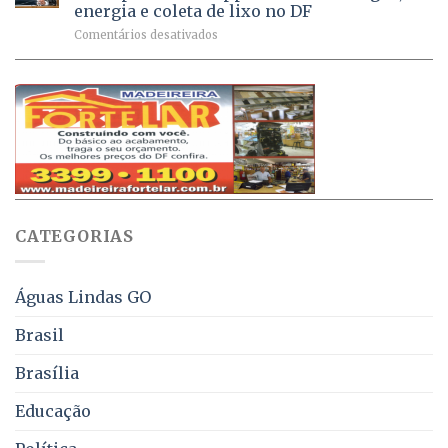
Ativa
aplicadas
energia e coleta de lixo no DF
podem
em
em
Comentários desativados
ser
2026
Ricardo
negociados
Vale
com
apresenta
descontos
projeto
de
que
até
obriga
70%
aviso
sobre
pelo
multas
WhatsApp
e
sobre
juros
falta
CATEGORIAS
de
água,
energia
e
Águas Lindas GO
coleta
de
Brasil
lixo
no
Brasília
DF
Educação