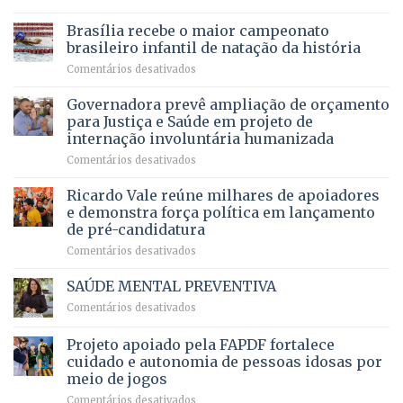
Agropecuária
Opera
de
do
DF
Brasília recebe o maior campeonato
servidores,
DF
devolve
aposentados
brasileiro infantil de natação da história
mantém
qualidade
e
em
Comentários desativados
patamar
de
pensionistas
Brasília
histórico
vida
do
recebe
Governadora prevê ampliação de orçamento
e
a
DF
o
movimenta
pacientes
para Justiça e Saúde em projeto de
maior
R$
internação involuntária humanizada
campeonato
5,8
em
Comentários desativados
brasileiro
bilhões
Governadora
infantil
em
prevê
de
Ricardo Vale reúne milhares de apoiadores
2025
ampliação
natação
e demonstra força política em lançamento
de
da
de pré-candidatura
orçamento
história
em
Comentários desativados
para
Ricardo
Justiça
Vale
e
SAÚDE MENTAL PREVENTIVA
reúne
Saúde
em
Comentários desativados
milhares
em
SAÚDE
de
projeto
MENTAL
Projeto apoiado pela FAPDF fortalece
apoiadores
de
PREVENTIVA
e
internação
cuidado e autonomia de pessoas idosas por
demonstra
involuntária
meio de jogos
força
humanizada
em
Comentários desativados