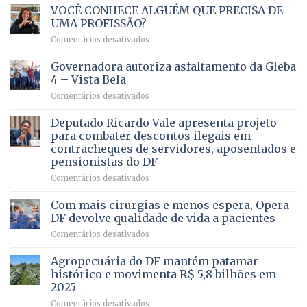
VOCÊ CONHECE ALGUÉM QUE PRECISA DE
UMA PROFISSÃO?
em
Comentários desativados
VOCÊ
CONHECE
Governadora autoriza asfaltamento da Gleba
ALGUÉM
4 – Vista Bela
QUE
em
Comentários desativados
PRECISA
Governadora
DE
autoriza
Deputado Ricardo Vale apresenta projeto
UMA
asfaltamento
PROFISSÃO?
para combater descontos ilegais em
da
contracheques de servidores, aposentados e
Gleba
pensionistas do DF
4
–
em
Comentários desativados
Vista
Deputado
Bela
Ricardo
Com mais cirurgias e menos espera, Opera
Vale
DF devolve qualidade de vida a pacientes
apresenta
em
Comentários desativados
projeto
Com
para
mais
Agropecuária do DF mantém patamar
combater
cirurgias
descontos
histórico e movimenta R$ 5,8 bilhões em
e
ilegais
2025
menos
em
em
Comentários desativados
espera,
contracheques