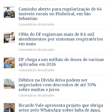
política
Projeto
em
apoiado
Caminho aberto para regularização de 64
lançamento
pela
de
imóveis rurais no Pinheiral, em São
FAPDF
pré-
Sebastião
fortalece
candidatura
em
Comentários desativados
cuidado
Caminho
e
aberto
autonomia
UPAs do DF registram mais de 8,6 mil
para
de
atendimentos por sintomas respiratórios
regularização
pessoas
em maio
de
idosas
em
Comentários desativados
64
por
UPAs
imóveis
meio
do
rurais
de
DF chega a um milhão de doses de vacinas
DF
no
jogos
aplicadas em 2026
registram
Pinheiral,
em
Comentários desativados
mais
em
DF
de
São
chega
Débitos na Dívida Ativa podem ser
8,6
Sebastião
a
mil
negociados com descontos de até 70%
um
atendimentos
sobre multas e juros
milhão
por
em
Comentários desativados
de
sintomas
Débitos
doses
respiratórios
na
de
Ricardo Vale apresenta projeto que obriga
em
Dívida
vacinas
maio
aviso pelo WhatsApp sobre falta de água,