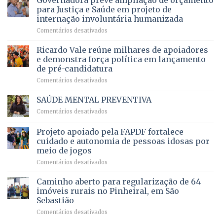
Governadora prevê ampliação de orçamento
DF
o
movimenta
pacientes
para Justiça e Saúde em projeto de
maior
R$
internação involuntária humanizada
campeonato
5,8
em
Comentários desativados
brasileiro
bilhões
Governadora
infantil
em
prevê
de
Ricardo Vale reúne milhares de apoiadores
2025
ampliação
natação
e demonstra força política em lançamento
de
da
de pré-candidatura
orçamento
história
em
Comentários desativados
para
Ricardo
Justiça
Vale
e
SAÚDE MENTAL PREVENTIVA
reúne
Saúde
em
Comentários desativados
milhares
em
SAÚDE
de
projeto
MENTAL
Projeto apoiado pela FAPDF fortalece
apoiadores
de
PREVENTIVA
e
internação
cuidado e autonomia de pessoas idosas por
demonstra
involuntária
meio de jogos
força
humanizada
em
Comentários desativados
política
Projeto
em
apoiado
Caminho aberto para regularização de 64
lançamento
pela
de
imóveis rurais no Pinheiral, em São
FAPDF
pré-
Sebastião
fortalece
candidatura
em
Comentários desativados
cuidado
Caminho
e