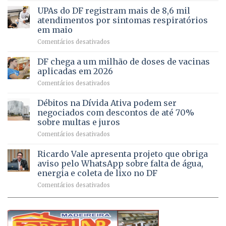
aberto
autonomia
UPAs do DF registram mais de 8,6 mil
para
de
atendimentos por sintomas respiratórios
regularização
pessoas
em maio
de
idosas
em
Comentários desativados
64
por
UPAs
imóveis
meio
do
rurais
de
DF chega a um milhão de doses de vacinas
DF
no
jogos
aplicadas em 2026
registram
Pinheiral,
em
Comentários desativados
mais
em
DF
de
São
chega
Débitos na Dívida Ativa podem ser
8,6
Sebastião
a
mil
negociados com descontos de até 70%
um
atendimentos
sobre multas e juros
milhão
por
em
Comentários desativados
de
sintomas
Débitos
doses
respiratórios
na
de
Ricardo Vale apresenta projeto que obriga
em
Dívida
vacinas
maio
aviso pelo WhatsApp sobre falta de água,
Ativa
aplicadas
energia e coleta de lixo no DF
podem
em
em
Comentários desativados
ser
2026
Ricardo
negociados
Vale
com
apresenta
descontos
projeto
de