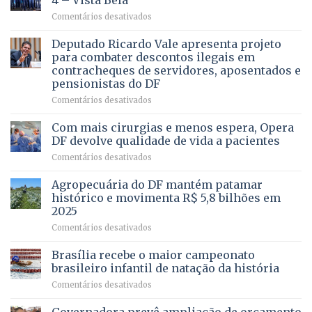
4 – Vista Bela
QUE
em
Comentários desativados
PRECISA
Governadora
DE
autoriza
Deputado Ricardo Vale apresenta projeto
UMA
asfaltamento
PROFISSÃO?
para combater descontos ilegais em
da
contracheques de servidores, aposentados e
Gleba
pensionistas do DF
4
–
em
Comentários desativados
Vista
Deputado
Bela
Ricardo
Com mais cirurgias e menos espera, Opera
Vale
DF devolve qualidade de vida a pacientes
apresenta
em
Comentários desativados
projeto
Com
para
mais
Agropecuária do DF mantém patamar
combater
cirurgias
descontos
histórico e movimenta R$ 5,8 bilhões em
e
ilegais
2025
menos
em
em
Comentários desativados
espera,
contracheques
Agropecuária
Opera
de
do
DF
Brasília recebe o maior campeonato
servidores,
DF
devolve
aposentados
brasileiro infantil de natação da história
mantém
qualidade
e
em
Comentários desativados
patamar
de
pensionistas
Brasília
histórico
vida
do
recebe
e
a