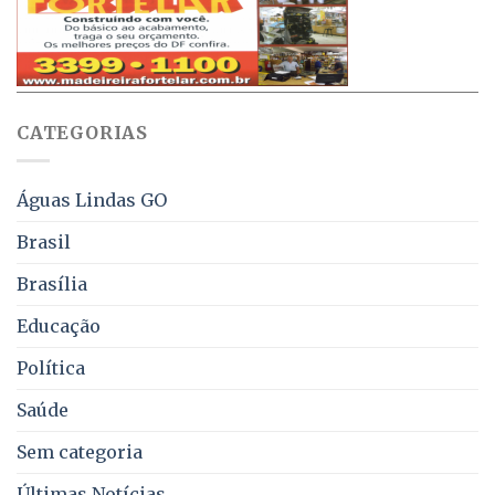
que
até
obriga
70%
aviso
sobre
pelo
multas
WhatsApp
e
sobre
juros
falta
CATEGORIAS
de
água,
energia
e
Águas Lindas GO
coleta
de
Brasil
lixo
no
Brasília
DF
Educação
Política
Saúde
Sem categoria
Últimas Notícias