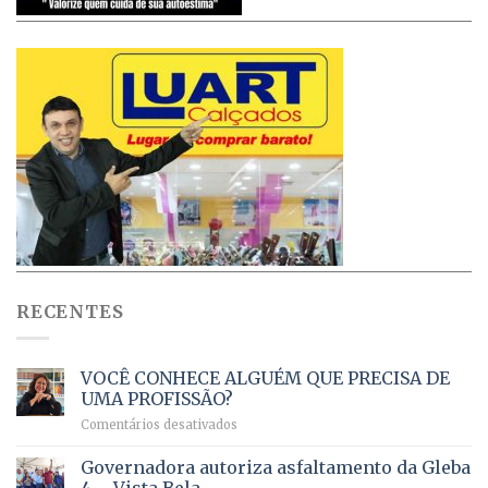
RECENTES
VOCÊ CONHECE ALGUÉM QUE PRECISA DE
UMA PROFISSÃO?
em
Comentários desativados
VOCÊ
CONHECE
Governadora autoriza asfaltamento da Gleba
ALGUÉM