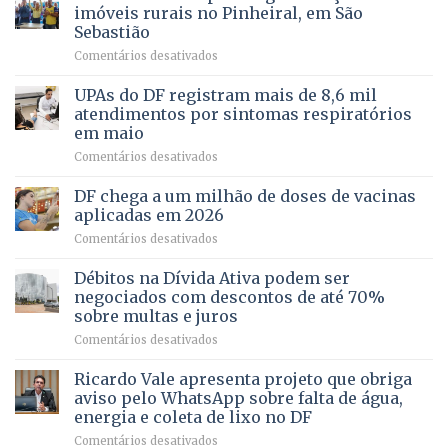
pela
de
imóveis rurais no Pinheiral, em São
FAPDF
pré-
Sebastião
fortalece
candidatura
em
Comentários desativados
cuidado
Caminho
e
aberto
autonomia
UPAs do DF registram mais de 8,6 mil
para
de
atendimentos por sintomas respiratórios
regularização
pessoas
em maio
de
idosas
em
Comentários desativados
64
por
UPAs
imóveis
meio
do
rurais
de
DF chega a um milhão de doses de vacinas
DF
no
jogos
aplicadas em 2026
registram
Pinheiral,
em
Comentários desativados
mais
em
DF
de
São
chega
Débitos na Dívida Ativa podem ser
8,6
Sebastião
a
mil
negociados com descontos de até 70%
um
atendimentos
sobre multas e juros
milhão
por
em
Comentários desativados
de
sintomas
Débitos
doses
respiratórios
na
de
Ricardo Vale apresenta projeto que obriga
em
Dívida
vacinas
maio
aviso pelo WhatsApp sobre falta de água,
Ativa
aplicadas
energia e coleta de lixo no DF
podem
em
em
Comentários desativados
ser
2026