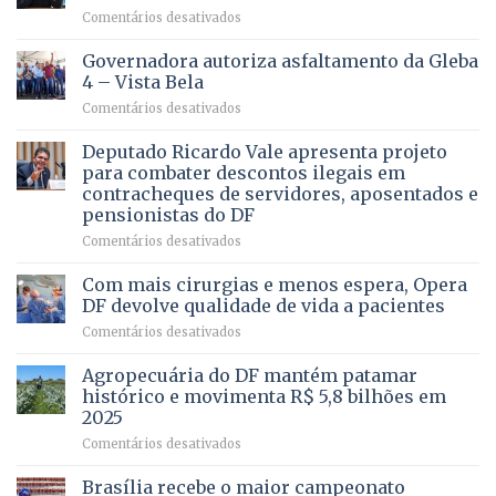
em
Comentários desativados
VOCÊ
CONHECE
Governadora autoriza asfaltamento da Gleba
ALGUÉM
4 – Vista Bela
QUE
em
Comentários desativados
PRECISA
Governadora
DE
autoriza
Deputado Ricardo Vale apresenta projeto
UMA
asfaltamento
PROFISSÃO?
para combater descontos ilegais em
da
contracheques de servidores, aposentados e
Gleba
pensionistas do DF
4
–
em
Comentários desativados
Vista
Deputado
Bela
Ricardo
Com mais cirurgias e menos espera, Opera
Vale
DF devolve qualidade de vida a pacientes
apresenta
em
Comentários desativados
projeto
Com
para
mais
Agropecuária do DF mantém patamar
combater
cirurgias
descontos
histórico e movimenta R$ 5,8 bilhões em
e
ilegais
2025
menos
em
em
Comentários desativados
espera,
contracheques
Agropecuária
Opera
de
do
DF
Brasília recebe o maior campeonato
servidores,