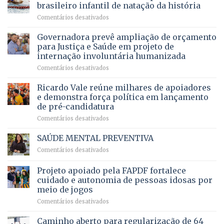
DF
devolve
aposentados
brasileiro infantil de natação da história
mantém
qualidade
e
em
Comentários desativados
patamar
de
pensionistas
Brasília
histórico
vida
do
recebe
Governadora prevê ampliação de orçamento
e
a
DF
o
movimenta
pacientes
para Justiça e Saúde em projeto de
maior
R$
internação involuntária humanizada
campeonato
5,8
em
Comentários desativados
brasileiro
bilhões
Governadora
infantil
em
prevê
de
Ricardo Vale reúne milhares de apoiadores
2025
ampliação
natação
e demonstra força política em lançamento
de
da
de pré-candidatura
orçamento
história
em
Comentários desativados
para
Ricardo
Justiça
Vale
e
SAÚDE MENTAL PREVENTIVA
reúne
Saúde
em
Comentários desativados
milhares
em
SAÚDE
de
projeto
MENTAL
Projeto apoiado pela FAPDF fortalece
apoiadores
de
PREVENTIVA
e
internação
cuidado e autonomia de pessoas idosas por
demonstra
involuntária
meio de jogos
força
humanizada
em
Comentários desativados
política
Projeto
em
apoiado
Caminho aberto para regularização de 64
lançamento