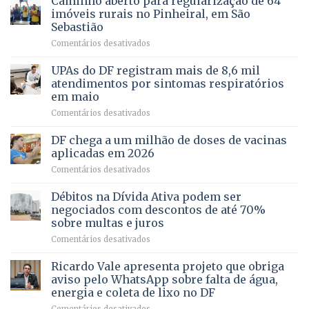
Caminho aberto para regularização de 64
pela
de
imóveis rurais no Pinheiral, em São
FAPDF
pré-
Sebastião
fortalece
candidatura
em
Comentários desativados
cuidado
Caminho
e
aberto
autonomia
UPAs do DF registram mais de 8,6 mil
para
de
atendimentos por sintomas respiratórios
regularização
pessoas
em maio
de
idosas
em
Comentários desativados
64
por
UPAs
imóveis
meio
do
rurais
de
DF chega a um milhão de doses de vacinas
DF
no
jogos
aplicadas em 2026
registram
Pinheiral,
em
Comentários desativados
mais
em
DF
de
São
chega
Débitos na Dívida Ativa podem ser
8,6
Sebastião
a
mil
negociados com descontos de até 70%
um
atendimentos
sobre multas e juros
milhão
por
em
Comentários desativados
de
sintomas
Débitos
doses
respiratórios
na
de
Ricardo Vale apresenta projeto que obriga
em
Dívida
vacinas
maio
aviso pelo WhatsApp sobre falta de água,
Ativa
aplicadas
energia e coleta de lixo no DF
podem
em
em
Comentários desativados
ser