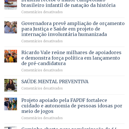
DF
devolve
aposentados
brasileiro infantil de natação da história
mantém
qualidade
e
em
Comentários desativados
patamar
de
pensionistas
Brasília
histórico
vida
do
recebe
Governadora prevê ampliação de orçamento
e
a
DF
o
movimenta
pacientes
para Justiça e Saúde em projeto de
maior
R$
internação involuntária humanizada
campeonato
5,8
em
Comentários desativados
brasileiro
bilhões
Governadora
infantil
em
prevê
de
Ricardo Vale reúne milhares de apoiadores
2025
ampliação
natação
e demonstra força política em lançamento
de
da
de pré-candidatura
orçamento
história
em
Comentários desativados
para
Ricardo
Justiça
Vale
e
SAÚDE MENTAL PREVENTIVA
reúne
Saúde
em
Comentários desativados
milhares
em
SAÚDE
de
projeto
MENTAL
Projeto apoiado pela FAPDF fortalece
apoiadores
de
PREVENTIVA
e
internação
cuidado e autonomia de pessoas idosas por
demonstra
involuntária
meio de jogos
força
humanizada
em
Comentários desativados
política
Projeto
em
apoiado
lançamento