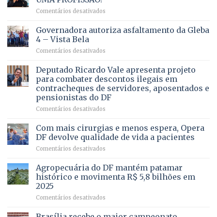
em
Comentários desativados
VOCÊ
CONHECE
Governadora autoriza asfaltamento da Gleba
ALGUÉM
4 – Vista Bela
QUE
em
Comentários desativados
PRECISA
Governadora
DE
autoriza
Deputado Ricardo Vale apresenta projeto
UMA
asfaltamento
PROFISSÃO?
para combater descontos ilegais em
da
contracheques de servidores, aposentados e
Gleba
pensionistas do DF
4
–
em
Comentários desativados
Vista
Deputado
Bela
Ricardo
Com mais cirurgias e menos espera, Opera
Vale
DF devolve qualidade de vida a pacientes
apresenta
em
Comentários desativados
projeto
Com
para
mais
Agropecuária do DF mantém patamar
combater
cirurgias
descontos
histórico e movimenta R$ 5,8 bilhões em
e
ilegais
2025
menos
em
em
Comentários desativados
espera,
contracheques
Agropecuária
Opera
de
do
DF
Brasília recebe o maior campeonato
servidores,