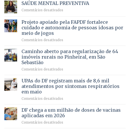
Vale
e
SAÚDE MENTAL PREVENTIVA
reúne
Saúde
em
Comentários desativados
milhares
em
SAÚDE
de
projeto
MENTAL
Projeto apoiado pela FAPDF fortalece
apoiadores
de
PREVENTIVA
e
internação
cuidado e autonomia de pessoas idosas por
demonstra
involuntária
meio de jogos
força
humanizada
em
Comentários desativados
política
Projeto
em
apoiado
Caminho aberto para regularização de 64
lançamento
pela
de
imóveis rurais no Pinheiral, em São
FAPDF
pré-
Sebastião
fortalece
candidatura
em
Comentários desativados
cuidado
Caminho
e
aberto
autonomia
UPAs do DF registram mais de 8,6 mil
para
de
atendimentos por sintomas respiratórios
regularização
pessoas
em maio
de
idosas
em
Comentários desativados
64
por
UPAs
imóveis
meio
do
rurais
de
DF chega a um milhão de doses de vacinas
DF
no
jogos
aplicadas em 2026
registram
Pinheiral,
em
Comentários desativados
mais
em
DF
de
São