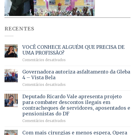
RECENTES
VOCÊ CONHECE ALGUÉM QUE PRECISA DE
UMA PROFISSÃO?
em
Comentários desativados
VOCÊ
CONHECE
Governadora autoriza asfaltamento da Gleba
ALGUÉM
4 – Vista Bela
QUE
em
Comentários desativados
PRECISA
Governadora
DE
autoriza
Deputado Ricardo Vale apresenta projeto
UMA
asfaltamento
PROFISSÃO?
para combater descontos ilegais em
da
contracheques de servidores, aposentados e
Gleba
pensionistas do DF
4
–
em
Comentários desativados
Vista
Deputado
Bela
Ricardo
Com mais cirurgias e menos espera, Opera