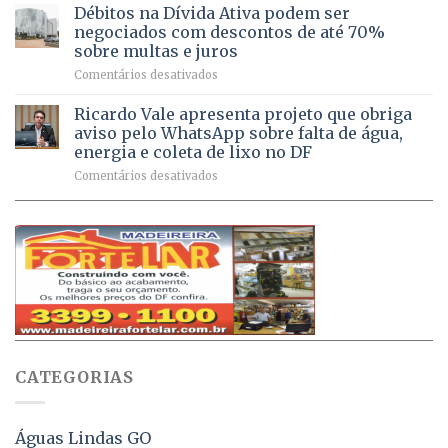
chega
Débitos na Dívida Ativa podem ser
8,6
Sebastião
a
mil
negociados com descontos de até 70%
um
atendimentos
sobre multas e juros
milhão
por
em
Comentários desativados
de
sintomas
Débitos
doses
respiratórios
na
de
Ricardo Vale apresenta projeto que obriga
em
Dívida
vacinas
maio
aviso pelo WhatsApp sobre falta de água,
Ativa
aplicadas
energia e coleta de lixo no DF
podem
em
em
Comentários desativados
ser
2026
Ricardo
negociados
Vale
com
apresenta
descontos
projeto
de
que
até
obriga
70%
aviso
sobre
pelo
multas
WhatsApp
e
sobre
juros
falta
CATEGORIAS
de
água,
energia
e
Águas Lindas GO
coleta