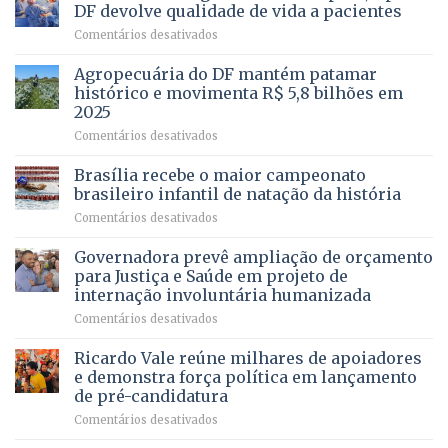
Vale
DF devolve qualidade de vida a pacientes
apresenta
em
Comentários desativados
projeto
Com
para
mais
Agropecuária do DF mantém patamar
combater
cirurgias
descontos
histórico e movimenta R$ 5,8 bilhões em
e
ilegais
2025
menos
em
em
Comentários desativados
espera,
contracheques
Agropecuária
Opera
de
do
DF
Brasília recebe o maior campeonato
servidores,
DF
devolve
aposentados
brasileiro infantil de natação da história
mantém
qualidade
e
em
Comentários desativados
patamar
de
pensionistas
Brasília
histórico
vida
do
recebe
Governadora prevê ampliação de orçamento
e
a
DF
o
movimenta
pacientes
para Justiça e Saúde em projeto de
maior
R$
internação involuntária humanizada
campeonato
5,8
em
Comentários desativados
brasileiro
bilhões
Governadora
infantil
em
prevê
de
Ricardo Vale reúne milhares de apoiadores
2025
ampliação
natação
e demonstra força política em lançamento
de
da
de pré-candidatura
orçamento
história
em
Comentários desativados
para
Ricardo
Justiça