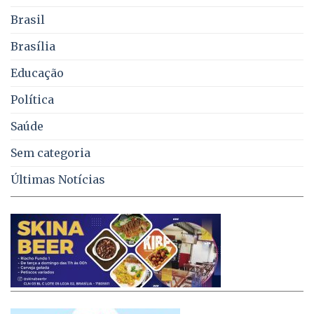
de
Brasil
lixo
no
Brasília
DF
Educação
Política
Saúde
Sem categoria
Últimas Notícias