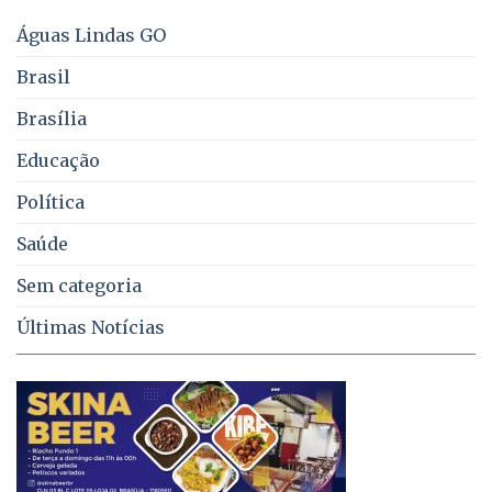
energia
e
Águas Lindas GO
coleta
de
Brasil
lixo
no
Brasília
DF
Educação
Política
Saúde
Sem categoria
Últimas Notícias