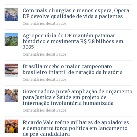
Vista
Deputado
Bela
Ricardo
Com mais cirurgias e menos espera, Opera
Vale
DF devolve qualidade de vida a pacientes
apresenta
em
Comentários desativados
projeto
Com
para
mais
Agropecuária do DF mantém patamar
combater
cirurgias
descontos
histórico e movimenta R$ 5,8 bilhões em
e
ilegais
2025
menos
em
em
Comentários desativados
espera,
contracheques
Agropecuária
Opera
de
do
DF
Brasília recebe o maior campeonato
servidores,
DF
devolve
aposentados
brasileiro infantil de natação da história
mantém
qualidade
e
em
Comentários desativados
patamar
de
pensionistas
Brasília
histórico
vida
do
recebe
Governadora prevê ampliação de orçamento
e
a
DF
o
movimenta
pacientes
para Justiça e Saúde em projeto de
maior
R$
internação involuntária humanizada
campeonato
5,8
em
Comentários desativados
brasileiro
bilhões
Governadora
infantil
em
prevê
de
Ricardo Vale reúne milhares de apoiadores
2025
ampliação
natação
e demonstra força política em lançamento
de
da
de pré-candidatura
orçamento
história