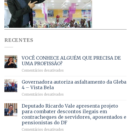
RECENTES
VOCÊ CONHECE ALGUÉM QUE PRECISA DE
UMA PROFISSÃO?
em
Comentários desativados
VOCÊ
CONHECE
Governadora autoriza asfaltamento da Gleba
ALGUÉM
4 – Vista Bela
QUE
em
Comentários desativados
PRECISA
Governadora
DE
autoriza
Deputado Ricardo Vale apresenta projeto
UMA
asfaltamento
PROFISSÃO?
para combater descontos ilegais em
da
contracheques de servidores, aposentados e
Gleba
pensionistas do DF
4
–
em
Comentários desativados