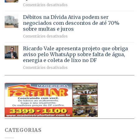
registram
Pinheiral,
em
Comentários desativados
mais
em
DF
de
São
chega
Débitos na Dívida Ativa podem ser
8,6
Sebastião
a
mil
negociados com descontos de até 70%
um
atendimentos
sobre multas e juros
milhão
por
em
Comentários desativados
de
sintomas
Débitos
doses
respiratórios
na
de
Ricardo Vale apresenta projeto que obriga
em
Dívida
vacinas
maio
aviso pelo WhatsApp sobre falta de água,
Ativa
aplicadas
energia e coleta de lixo no DF
podem
em
em
Comentários desativados
ser
2026
Ricardo
negociados
Vale
com
apresenta
descontos
projeto
de
que
até
obriga
70%
aviso
sobre
pelo
multas
WhatsApp
e
sobre
juros
falta
CATEGORIAS
de
água,