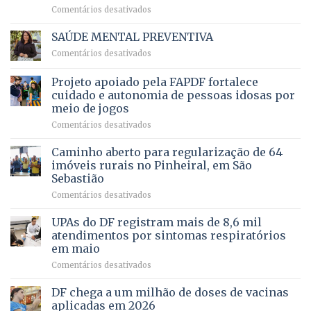
em
Comentários desativados
para
Ricardo
Justiça
Vale
e
SAÚDE MENTAL PREVENTIVA
reúne
Saúde
em
Comentários desativados
milhares
em
SAÚDE
de
projeto
MENTAL
Projeto apoiado pela FAPDF fortalece
apoiadores
de
PREVENTIVA
e
internação
cuidado e autonomia de pessoas idosas por
demonstra
involuntária
meio de jogos
força
humanizada
em
Comentários desativados
política
Projeto
em
apoiado
Caminho aberto para regularização de 64
lançamento
pela
de
imóveis rurais no Pinheiral, em São
FAPDF
pré-
Sebastião
fortalece
candidatura
em
Comentários desativados
cuidado
Caminho
e
aberto
autonomia
UPAs do DF registram mais de 8,6 mil
para
de
atendimentos por sintomas respiratórios
regularização
pessoas
em maio
de
idosas
em
Comentários desativados
64
por
UPAs
imóveis
meio
do
rurais
de
DF chega a um milhão de doses de vacinas
DF
no
jogos
aplicadas em 2026