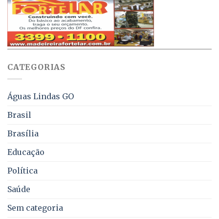
projeto
de
que
até
obriga
70%
aviso
sobre
pelo
multas
WhatsApp
e
sobre
juros
falta
CATEGORIAS
de
água,
energia
e
Águas Lindas GO
coleta
de
Brasil
lixo
no
Brasília
DF
Educação
Política
Saúde
Sem categoria