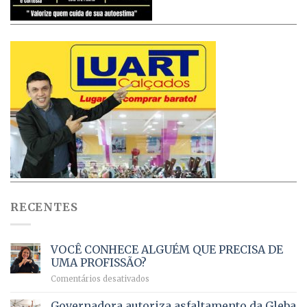
RECENTES
VOCÊ CONHECE ALGUÉM QUE PRECISA DE
UMA PROFISSÃO?
em
Comentários desativados
VOCÊ
CONHECE
Governadora autoriza asfaltamento da Gleba