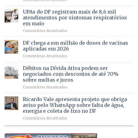
Caminho
e
aberto
autonomia
UPAs do DF registram mais de 8,6 mil
para
de
atendimentos por sintomas respiratórios
regularização
pessoas
em maio
de
idosas
em
Comentários desativados
64
por
UPAs
imóveis
meio
do
rurais
de
DF chega a um milhão de doses de vacinas
DF
no
jogos
aplicadas em 2026
registram
Pinheiral,
em
Comentários desativados
mais
em
DF
de
São
chega
Débitos na Dívida Ativa podem ser
8,6
Sebastião
a
mil
negociados com descontos de até 70%
um
atendimentos
sobre multas e juros
milhão
por
em
Comentários desativados
de
sintomas
Débitos
doses
respiratórios
na
de
Ricardo Vale apresenta projeto que obriga
em
Dívida
vacinas
maio
aviso pelo WhatsApp sobre falta de água,
Ativa
aplicadas
energia e coleta de lixo no DF
podem
em
em
Comentários desativados
ser
2026
Ricardo
negociados
Vale
com
apresenta
descontos