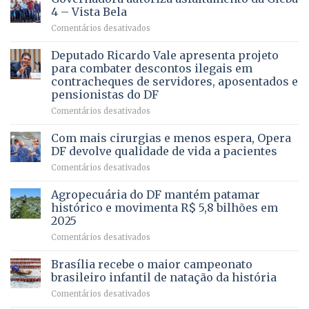
ALGUÉM
4 – Vista Bela
QUE
em
Comentários desativados
PRECISA
Governadora
DE
autoriza
Deputado Ricardo Vale apresenta projeto
UMA
asfaltamento
PROFISSÃO?
para combater descontos ilegais em
da
contracheques de servidores, aposentados e
Gleba
pensionistas do DF
4
–
em
Comentários desativados
Vista
Deputado
Bela
Ricardo
Com mais cirurgias e menos espera, Opera
Vale
DF devolve qualidade de vida a pacientes
apresenta
em
Comentários desativados
projeto
Com
para
mais
Agropecuária do DF mantém patamar
combater
cirurgias
descontos
histórico e movimenta R$ 5,8 bilhões em
e
ilegais
2025
menos
em
em
Comentários desativados
espera,
contracheques
Agropecuária
Opera
de
do
DF
Brasília recebe o maior campeonato
servidores,
DF
devolve
aposentados
brasileiro infantil de natação da história
mantém
qualidade
e
em
Comentários desativados
patamar
de
pensionistas
Brasília
histórico
vida