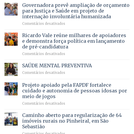
do
recebe
Governadora prevê ampliação de orçamento
e
a
DF
o
movimenta
pacientes
para Justiça e Saúde em projeto de
maior
R$
internação involuntária humanizada
campeonato
5,8
em
Comentários desativados
brasileiro
bilhões
Governadora
infantil
em
prevê
de
Ricardo Vale reúne milhares de apoiadores
2025
ampliação
natação
e demonstra força política em lançamento
de
da
de pré-candidatura
orçamento
história
em
Comentários desativados
para
Ricardo
Justiça
Vale
e
SAÚDE MENTAL PREVENTIVA
reúne
Saúde
em
Comentários desativados
milhares
em
SAÚDE
de
projeto
MENTAL
Projeto apoiado pela FAPDF fortalece
apoiadores
de
PREVENTIVA
e
internação
cuidado e autonomia de pessoas idosas por
demonstra
involuntária
meio de jogos
força
humanizada
em
Comentários desativados
política
Projeto
em
apoiado
Caminho aberto para regularização de 64
lançamento
pela
de
imóveis rurais no Pinheiral, em São
FAPDF
pré-
Sebastião
fortalece
candidatura
em
Comentários desativados
cuidado